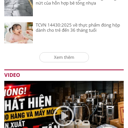
nứt của hỗn hợp bê tông nhựa
TCVN 14430:2025 về thực phẩm đóng hộp
dành cho trẻ đến 36 tháng tuổi
Xem thêm
VIDEO