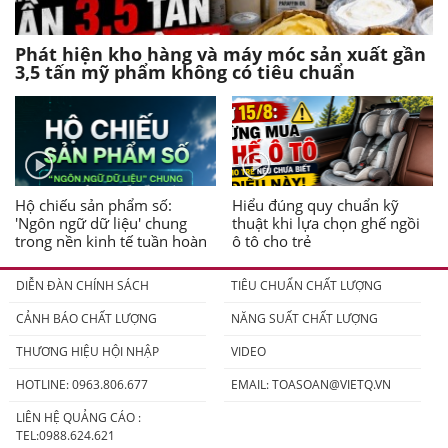
Phát hiện kho hàng và máy móc sản xuất gần
3,5 tấn mỹ phẩm không có tiêu chuẩn
Hộ chiếu sản phẩm số:
Hiểu đúng quy chuẩn kỹ
'Ngôn ngữ dữ liệu' chung
thuật khi lựa chọn ghế ngồi
trong nền kinh tế tuần hoàn
ô tô cho trẻ
DIỄN ĐÀN CHÍNH SÁCH
TIÊU CHUẨN CHẤT LƯỢNG
CẢNH BÁO CHẤT LƯỢNG
NĂNG SUẤT CHẤT LƯỢNG
THƯƠNG HIỆU HỘI NHẬP
VIDEO
HOTLINE: 0963.806.677
EMAIL:
TOASOAN@VIETQ.VN
LIÊN HỆ QUẢNG CÁO :
TEL:0988.624.621