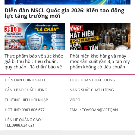
Diễn đàn NSCL Quốc gia 2026: Kiến tạo động
lực tăng trưởng mới
Thực phẩm bảo vệ sức khỏe
Phát hiện kho hàng và máy
giả bị thu hồi: Tiêu chuẩn,
móc sản xuất gần 3,5 tấn mỹ
quy chuẩn - 'lá chắn' bảo vệ
phẩm không có tiêu chuẩn
người tiêu dùng
DIỄN ĐÀN CHÍNH SÁCH
TIÊU CHUẨN CHẤT LƯỢNG
CẢNH BÁO CHẤT LƯỢNG
NĂNG SUẤT CHẤT LƯỢNG
THƯƠNG HIỆU HỘI NHẬP
VIDEO
HOTLINE: 0963.806.677
EMAIL:
TOASOAN@VIETQ.VN
LIÊN HỆ QUẢNG CÁO :
TEL:0988.624.621