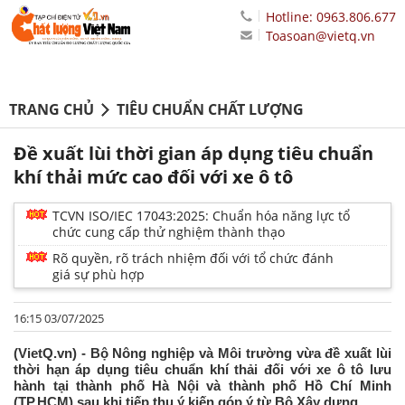
Hotline: 0963.806.677
Toasoan@vietq.vn
TRANG CHỦ
TIÊU CHUẨN CHẤT LƯỢNG
Đề xuất lùi thời gian áp dụng tiêu chuẩn
khí thải mức cao đối với xe ô tô
TCVN ISO/IEC 17043:2025: Chuẩn hóa năng lực tổ
chức cung cấp thử nghiệm thành thạo
Rõ quyền, rõ trách nhiệm đối với tổ chức đánh
giá sự phù hợp
16:15 03/07/2025
(VietQ.vn) - Bộ Nông nghiệp và Môi trường vừa đề xuất lùi
thời hạn áp dụng tiêu chuẩn khí thải đối với xe ô tô lưu
hành tại thành phố Hà Nội và thành phố Hồ Chí Minh
(TP.HCM) sau khi tiếp thu ý kiến góp ý từ Bộ Xây dựng.