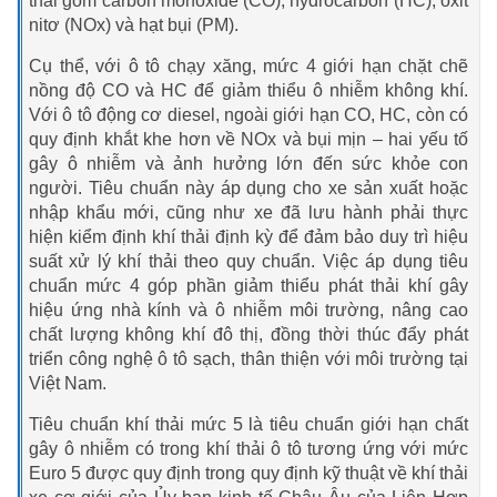
thải gồm carbon monoxide (CO), hydrocarbon (HC), oxit
nitơ (NOx) và hạt bụi (PM).
Cụ thể, với ô tô chạy xăng, mức 4 giới hạn chặt chẽ
nồng độ CO và HC để giảm thiểu ô nhiễm không khí.
Với ô tô động cơ diesel, ngoài giới hạn CO, HC, còn có
quy định khắt khe hơn về NOx và bụi mịn – hai yếu tố
gây ô nhiễm và ảnh hưởng lớn đến sức khỏe con
người. Tiêu chuẩn này áp dụng cho xe sản xuất hoặc
nhập khẩu mới, cũng như xe đã lưu hành phải thực
hiện kiểm định khí thải định kỳ để đảm bảo duy trì hiệu
suất xử lý khí thải theo quy chuẩn. Việc áp dụng tiêu
chuẩn mức 4 góp phần giảm thiểu phát thải khí gây
hiệu ứng nhà kính và ô nhiễm môi trường, nâng cao
chất lượng không khí đô thị, đồng thời thúc đẩy phát
triển công nghệ ô tô sạch, thân thiện với môi trường tại
Việt Nam.
Tiêu chuẩn khí thải mức 5 là tiêu chuẩn giới hạn chất
gây ô nhiễm có trong khí thải ô tô tương ứng với mức
Euro 5 được quy định trong quy định kỹ thuật về khí thải