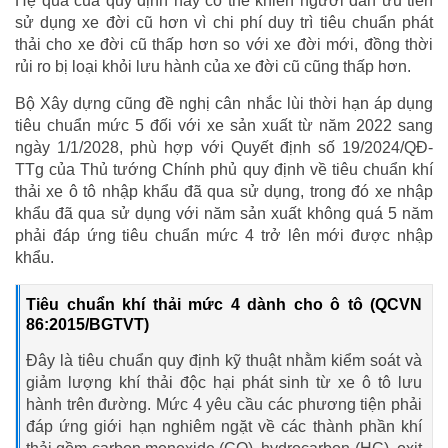
Hệ quả của quy định này có thể khiến người dân ưu tiên
sử dụng xe đời cũ hơn vì chi phí duy trì tiêu chuẩn phát
thải cho xe đời cũ thấp hơn so với xe đời mới, đồng thời
rủi ro bị loại khỏi lưu hành của xe đời cũ cũng thấp hơn.
Bộ Xây dựng cũng đề nghị cân nhắc lùi thời hạn áp dụng
tiêu chuẩn mức 5 đối với xe sản xuất từ năm 2022 sang
ngày 1/1/2028, phù hợp với Quyết định số 19/2024/QĐ-
TTg của Thủ tướng Chính phủ quy định về tiêu chuẩn khí
thải xe ô tô nhập khẩu đã qua sử dụng, trong đó xe nhập
khẩu đã qua sử dụng với năm sản xuất không quá 5 năm
phải đáp ứng tiêu chuẩn mức 4 trở lên mới được nhập
khẩu.
Tiêu chuẩn khí thải mức 4 dành cho ô tô (QCVN
86:2015/BGTVT)
Đây là tiêu chuẩn quy định kỹ thuật nhằm kiểm soát và
giảm lượng khí thải độc hại phát sinh từ xe ô tô lưu
hành trên đường. Mức 4 yêu cầu các phương tiện phải
đáp ứng giới hạn nghiêm ngặt về các thành phần khí