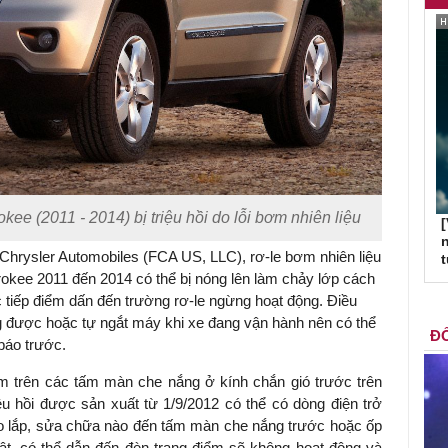
 (2011 - 2014) bị triệu hồi do lỗi bơm nhiên liệu
[
n
 Chrysler Automobiles (FCA US, LLC), rơ-le bơm nhiên liệu
okee 2011 đến 2014 có thể bị nóng lên làm chảy lớp cách
ác tiếp điểm dấn đến trường rơ-le ngừng hoạt động. Điều
g được hoặc tự ngắt máy khi xe đang vận hành nên có thể
ĐỐ
báo trước.
ểm trên các tấm màn che nắng ở kính chắn gió trước trên
u hồi được sản xuất từ 1/9/2012 có thể có dòng điện trở
o lắp, sửa chữa nào đến tấm màn che nắng trước hoặc ốp
ật, có thể dẫn đến đèn trang điểm sẽ không hoạt động và