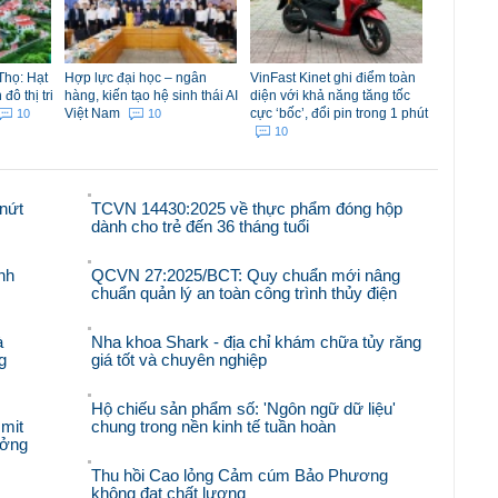
Thọ: Hạt
Hợp lực đại học – ngân
VinFast Kinet ghi điểm toàn
ô thị tri
hàng, kiến tạo hệ sinh thái AI
diện với khả năng tăng tốc
Việt Nam
cực ‘bốc’, đổi pin trong 1 phút
10
10
10
nứt
TCVN 14430:2025 về thực phẩm đóng hộp
dành cho trẻ đến 36 tháng tuổi
nh
QCVN 27:2025/BCT: Quy chuẩn mới nâng
chuẩn quản lý an toàn công trình thủy điện
à
Nha khoa Shark - địa chỉ khám chữa tủy răng
g
giá tốt và chuyên nghiệp
Hộ chiếu sản phẩm số: 'Ngôn ngữ dữ liệu'
mit
chung trong nền kinh tế tuần hoàn
ưởng
Thu hồi Cao lỏng Cảm cúm Bảo Phương
không đạt chất lượng