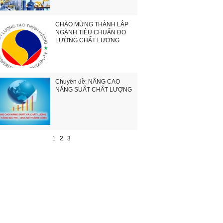
CHÀO MỪNG THÀNH LẬP
NGÀNH TIÊU CHUẨN ĐO
LƯỜNG CHẤT LƯỢNG
Chuyên đề: NÂNG CAO
NĂNG SUẤT CHẤT LƯỢNG
1
2
3