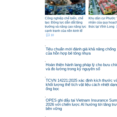
Công nghiệp chế biến, chế
Khu dân cư Phước 
tạo: Động lực dẫn dắt tăng
nhân của quy hoạch đ
trưởng và nâng cao năng lực
thức tại Vĩnh Long
cạnh tranh của nền kinh tế
10
Tiêu chuẩn mới đánh giá khả năng chống 
của hỗn hợp bê tông nhựa
Hoàn thiện hành lang pháp lý cho bưu chí
và đo lường trong kỷ nguyên số
TCVN 14221:2025 xác định kích thước v
khối lượng thể tích vật liệu cách nhiệt dạn
ống bọc
OPES ghi dấu tại Vietnam Insurance Sum
2026 với chiến lược AI hướng tới tăng tr
bền vững