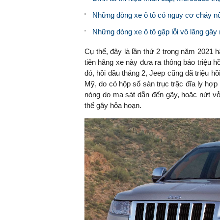
Những dòng xe ô tô có nguy cơ cháy n
Những dòng xe ô tô gặp lỗi vô lăng gây m
Cụ thể, đ
ây là lần thứ 2 trong năm 2021 h
tiên hãng xe này đưa ra thông báo triệu hồ
đó, h
ồi đầu tháng 2,
Jeep
cũng đã triệu hồ
Mỹ, do có hộp số sàn trục trặc đĩa ly hợp
nóng do ma sát dẫn đến gãy, hoặc nứt vỏ
thể gây hỏa hoạn.