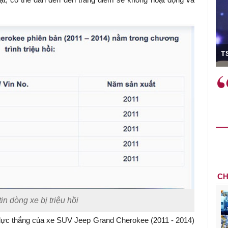
ó Viện trưởng
T
ệc phải làm
Việc sử dụng hiệu quả chính
và trên thực tế
sách tài khóa không chỉ mang ý
 hành như tăng
nghĩa hỗ trợ ngắn hạn mà còn
a học công
đóng vai trò tạo nền tảng cho
 các cơ chế
tăng trưởng bền vững dài hạn.
i mới sáng tạo,
CH
in dòng xe bị triệu hồi
lực thắng của xe SUV Jeep Grand Cherokee (2011 - 2014)