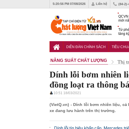
5:20:57 PM
07/08/2026
Liên hệ
(84-2)
QCVN 
mới nâ
công t
Từ phé
tảng k
phẩm
Khu dâ
của quy
DIỄN ĐÀN CHÍNH SÁCH
TIÊU CH
Vĩnh 
NĂNG SUẤT CHẤT LƯỢNG
Thị t
Dính lỗi bơm nhiên li
đồng loạt ra thông bá
10:51 18/03/2021
(VietQ.vn) - Dính lỗi bơm nhiên liệu, c
xe đang lưu hành trên thị trường.
Dính lỗi tín hiệu khẩn cấp, Mercedes triệu