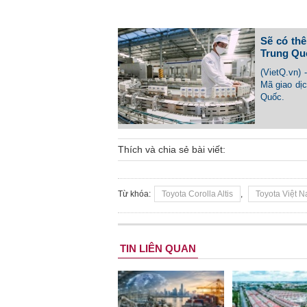
Sẽ có th
Trung Qu
(VietQ.vn)
Mã giao dị
Quốc.
Thích và chia sẻ bài viết:
Từ khóa:
Toyota Corolla Altis
,
Toyota Việt 
TIN LIÊN QUAN