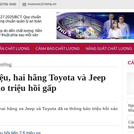
toasoan@vietq.vn
-43756 3440
27:2025/BCT: Quy chuẩn
ng chuẩn quản lý an toàn
rình thủy điện
p đo đến chất lượng: Nền
ỹ thuật phía sau mỗi sản
n cư Phước Thọ: Hạt nhân
 hoạch đô thị tri thức tại
UẨN CHẤT LƯỢNG
CẢNH BÁO CHẤT LƯỢNG
NĂNG SUẤT CHẤT LƯỢNG
Long
CẢ
rường
ệu, hai hãng Toyota và Jeep
o triệu hồi gấp
Ngư
ả hai hãng xe Jeep và Toyota đã ra thông báo triệu hồi các
tiê
Cả
toà
 hồi tiếp 2,6 triệu xe