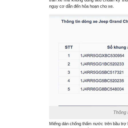
nguy cơ dẫn đến hỏa hoạn cho xe.
TS. Nguyễn Đức Độ - Ph
Viện Kinh tế Tài chính
"Có rất nhiều vi
ngay từ bây giờ 
đang được tiến
đầu tư cho kho
nghệ; ban hành
khuyến khích đổ
khởi nghiệp..."
Thông t
Miếng dán chống thấm nước trên bầu trợ 