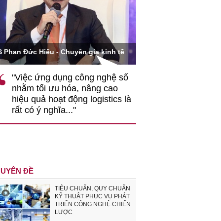
Ông Hoàng Quang Phòn
S Phan Đức Hiếu - Chuyên gia kinh tế
VCCI
"Việc ứng dụng công nghệ số
""Theo tôi, cần 
nhằm tối ưu hóa, nâng cao
gốc rễ về nhận
hiệu quả hoạt động logistics là
nghiệp cần coi
rất có ý nghĩa..."
động hài hoà là
triển..."
UYÊN ĐỀ
TIÊU CHUẨN, QUY CHUẨN
KỸ THUẬT PHỤC VỤ PHÁT
TRIỂN CÔNG NGHỆ CHIẾN
LƯỢC