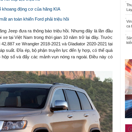
Thu
ổ khoang động cơ của hãng KIA
Lay
ất an toàn khiến Ford phải triệu hồi
Vin
ca 
ãng Jeep đưa ra thông báo triệu hồi. Nhưng đây là lần đầu
i xe tại Việt Nam trong thời gian 10 năm trở lại đây. Trước
Sản
kiể
i 42.887 xe Wrangler 2018-2021 và Gladiator 2020-2021 tại
 áp suất. Đĩa ép, bộ phận truyền lực đến ly hợp, có thể quá
 hộp số và đẩy các mảnh vụn nóng ra ngoài. Điều này có