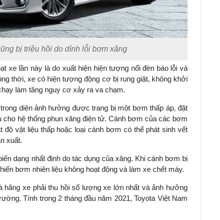
cũng bị triệu hồi do dính lỗi bơm xăng
ạt xe lần này là do xuất hiện hiện tượng nổi đèn báo lỗi và
ồng thời, xe có hiện tượng động cơ bị rung giật, không khởi
chạy làm tăng nguy cơ xảy ra va chạm.
trong diện ảnh hưởng được trang bị một bơm thấp áp, đặt
liệu cho hệ thống phun xăng điện tử. Cánh bơm của các bơm
 độ vật liệu thấp hoặc loại cánh bơm có thể phát sinh vết
ản xuất.
biến dạng nhất định do tác dụng của xăng. Khi cánh bơm bị
hiến bơm nhiên liệu không hoạt động và làm xe chết máy.
à hãng xe phải thu hồi số lượng xe lớn nhất và ảnh hưởng
 trường. Tính trong 2 tháng đầu năm 2021, Toyota Việt Nam