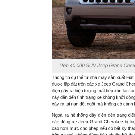
Hơn 40.000 SUV Jeep Grand Cherokee
Thông tin cụ thể từ nhà máy sản xuất Fiat
được lắp đặt trên các xe Jeep Grand Cher
điện gây ra hiện tượng mất tiếp xúc tại c
này dẫn đến tình trạng xe không khởi độn
xảy ra tai nạn đột ngột mà không có cảnh 
Ngoài ra hệ thống dây điện đèn trang đi
các dòng xe Jeep Grand Cherokee bị triệ
cao hơn mức cho phép nếu có bất kỳ thá
trần xe mà không đúng tiêu chuẩn kỹ thu