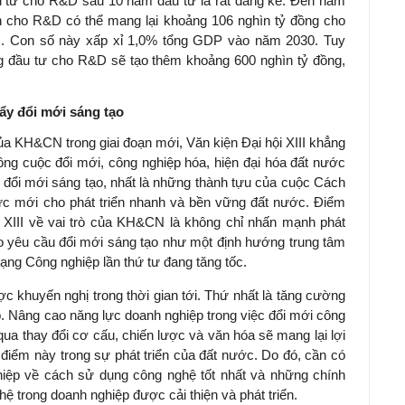
u tư cho R&D sau 10 năm đầu tư là rất đáng kể. Đến năm
h cho R&D có thể mang lại khoảng 106 nghìn tỷ đồng cho
). Con số này xấp xỉ 1,0% tổng GDP vào năm 2030. Tuy
g đầu tư cho R&D sẽ tạo thêm khoảng 600 nghìn tỷ đồng,
ẩy đổi mới sáng tạo
ủa KH&CN trong giai đoạn mới, Văn kiện Đại hội XIII khẳng
ông cuộc đổi mới, công nghiệp hóa, hiện đại hóa đất nước
 đổi mới sáng tạo, nhất là những thành tựu của cuộc Cách
ực mới cho phát triển nhanh và bền vững đất nước. Điểm
 XIII về vai trò của KH&CN là không chỉ nhấn mạnh phát
 yêu cầu đổi mới sáng tạo như một định hướng trung tâm
ạng Công nghiệp lần thứ tư đang tăng tốc.
c khuyến nghị trong thời gian tới. Thứ nhất là tăng cường
. Nâng cao năng lực doanh nghiệp trong việc đổi mới công
ua thay đổi cơ cấu, chiến lược và văn hóa sẽ mang lại lợi
i điểm này trong sự phát triển của đất nước. Do đó, cần có
hiệp về cách sử dụng công nghệ tốt nhất và những chính
hệ trong doanh nghiệp được cải thiện và phát triển.