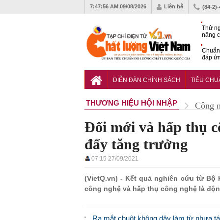
7:47:57 AM
09/08/2026
Liên hệ
(84-2)
Thử ng
nâng c
phòng 
Chuẩn 
đáp ứn
nhiệm
QCVN 
thuật 
DIỄN ĐÀN CHÍNH SÁCH
TIÊU CH
đường
THƯƠNG HIỆU HỘI NHẬP
Công 
Đổi mới và hấp thụ c
đẩy tăng trưởng
07:15 27/09/2021
(VietQ.vn) - Kết quả nghiên cứu từ Bộ 
công nghệ và hấp thụ công nghệ là động
Ra mắt chuột không dây làm từ nhựa tái