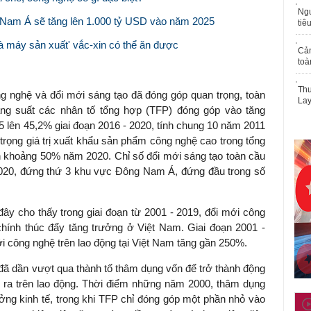
Ngư
g Nam Á sẽ tăng lên 1.000 tỷ USD vào năm 2025
tiê
à máy sản xuất' vắc-xin có thể ăn được
Cả
toà
Thu
 nghệ và đổi mới sáng tạo đã đóng góp quan trọng, toàn
Lay
 Năng suất các nhân tố tổng hợp (TFP) đóng góp vào tăng
5 lên 45,2% giai đoạn 2016 - 2020, tính chung 10 năm 2011
trọng giá trị xuất khẩu sản phẩm công nghệ cao trong tổng
ên khoảng 50% năm 2020. Chỉ số đổi mới sáng tạo toàn cầu
- 2020, đứng thứ 3 khu vực Đông Nam Á, đứng đầu trong số
 cho thấy trong giai đoạn từ 2001 - 2019, đổi mới công
hính thúc đẩy tăng trưởng ở Việt Nam. Giai đoạn 2001 -
i công nghệ trên lao động tại Việt Nam tăng gần 250%.
 đã dần vượt qua thành tố thâm dụng vốn để trở thành động
 ra trên lao động. Thời điểm những năm 2000, thâm dụng
ưởng kinh tế, trong khi TFP chỉ đóng góp một phần nhỏ vào