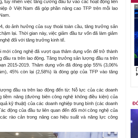
g, tuy nhiên việc tăng cường đầu tư vào các hoạt động liên
hiệp ở Việt Nam đã góp phần nâng cao TFP trên mỗi lao
 Nam.
14, do ảnh hưởng của suy thoái toàn cầu, tăng trưởng sản
chậm lại. Thời gian này, việc giảm đầu tư vốn đã làm giảm
nghệ đối với tăng trưởng kinh tế.
đổi mới công nghệ đã vượt qua thâm dụng vốn để trở thành
 đầu ra trên lao động. Tăng trưởng sản lượng đầu ra trên
i đoạn 2015-2019. Thâm dụng vốn đã đóng góp 55% (3,06%
ăm), 45% còn lại (2,58%) là đóng góp của TFP vào tăng
K
ượng đầu ra trên lao động đến từ: Nỗ lực của các doanh
g tiềm năng (đường biên công nghệ không điều kiện) của
 quả kỹ thuật) của các doanh nghiệp trung bình (các doanh
ĐỐ
 Tác động của đầu tư liên quan đến đổi mới công nghệ của
ác rào cản trong nâng cao hiệu suất và năng lực công