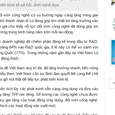
riển kinh tế-xã hội. Ảnh minh họa
ổi mới công nghệ có xu hướng ngày càng tăng trong giai
rở thành nhân tố có đóng góp lớn nhất tới tăng trưởng sản
h giá cho thấy nỗ lực đổi mới công nghệ đã đóng góp tới
ợng trung bình hàng năm trên mỗi lao động.
các doanh nghiệp đã chiếm phần đáng kể trong đầu tư R&D.
oảng 64% vào R&D quốc gia, tỉ lệ này có thể so sánh với
ng Quốc (77%). Trong những năm gần đây tại Việt Nam có
t động R&D.
óa để Việt Nam duy trì tốc độ tăng trưởng nhanh, bền vững
n tiếp theo. Việt Nam cần sự lãnh đạo quyết liệt cùng thể chế
ỡ nút thắt để tiếp tục phát triển kinh tế.
c
iệc tích lũy các phát minh sẵn sàng ứng dụng và đưa vào
hay tăng TFP nói riêng. Số lượng các công nghệ chưa được
sự gia tăng của hoạt động ứng dụng, đổi mới công nghệ,
thích các hoạt động sản xuất mới.