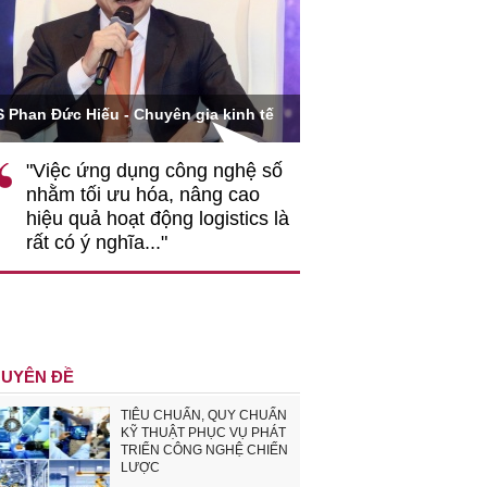
Ông Hoàng Quang Phòn
S Phan Đức Hiếu - Chuyên gia kinh tế
VCCI
"Việc ứng dụng công nghệ số
""Theo tôi, cần 
nhằm tối ưu hóa, nâng cao
gốc rễ về nhận
hiệu quả hoạt động logistics là
nghiệp cần coi
rất có ý nghĩa..."
động hài hoà là
triển..."
UYÊN ĐỀ
TIÊU CHUẨN, QUY CHUẨN
KỸ THUẬT PHỤC VỤ PHÁT
TRIỂN CÔNG NGHỆ CHIẾN
LƯỢC