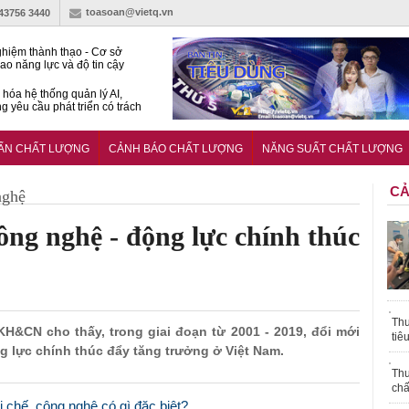
toasoan@vietq.vn
-43756 3440
hiệm thành thạo - Cơ sở
ao năng lực và độ tin cậy
thí nghiệm
hóa hệ thống quản lý AI,
g yêu cầu phát triển có trách
15:2026/BCA yêu cầu kỹ
Trung tâm sát hạch lái xe
UẨN CHẤT LƯỢNG
CẢNH BÁO CHẤT LƯỢNG
NĂNG SUẤT CHẤT LƯỢNG
 bộ
CẢ
nghệ
ông nghệ - động lực chính thúc
Thu
KH&CN cho thấy, trong giai đoạn từ 2001 - 2019, đổi mới
tiê
 lực chính thúc đẩy tăng trưởng ở Việt Nam.
Thu
chấ
 chế, công nghệ có gì đặc biệt?