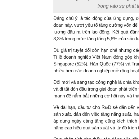
trọng vào sự phát t
Đáng chú ý là tác động của ứng dụng, đ
đoạn này, vượt yếu tố tăng cường vốn để t
lượng đầu ra trên lao động. Kết quả đán
3,3% trong mức tăng tổng 5,6% của sản lư
Dù giá trị tuyệt đối còn hạn chế nhưng 
Tỉ lệ doanh nghiệp Việt Nam đóng góp kh
Singapore (52%), Hàn Quốc (77%) và Tru
nhiều hơn các doanh nghiệp mở rộng hoạ
Đổi mới và sáng tạo công nghệ là chìa kh
và đi tắt đón đầu trong giai đoạn phát triể
mạnh để nắm bắt những cơ hội này và tháo g
Về dài hạn, đầu tư cho R&D sẽ dẫn đến v
sản xuất, dẫn đến việc tăng năng suất, 
áp dụng ngày càng tăng cũng kích thích 
nâng cao hiệu quả sản xuất và từ đó kích 