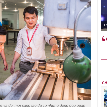
ó Viện trưởng
T
ệc phải làm
Việc sử dụng hiệu quả chính
và trên thực tế
sách tài khóa không chỉ mang ý
 hành như tăng
nghĩa hỗ trợ ngắn hạn mà còn
a học công
đóng vai trò tạo nền tảng cho
 các cơ chế
tăng trưởng bền vững dài hạn.
i mới sáng tạo,
CH
hệ và đổi mới sáng tạo đã có những đóng góp quan