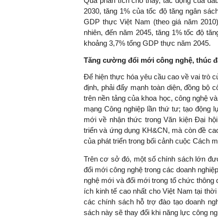
Qua phân tích cho thấy, tác động của đầ
2030, tăng 1% của tốc độ tăng ngân sác
GDP thực Việt Nam (theo giá năm 2010
nhiên, đến năm 2045, tăng 1% tốc độ tăn
khoảng 3,7% tổng GDP thực năm 2045.
Tăng cường đổi mới công nghệ, thúc đ
Để hiện thực hóa yêu cầu cao về vai trò c
định, phải đẩy mạnh toàn diện, đồng bộ c
trên nền tảng của khoa học, công nghệ và
mạng Công nghiệp lần thứ tư; tạo động l
mới về nhận thức trong Văn kiện Đại hội
triển và ứng dụng KH&CN, mà còn đề cao
của phát triển trong bối cảnh cuộc Cách m
Trên cơ sở đó, một số chính sách lớn đượ
đổi mới công nghệ trong các doanh nghiệp
nghệ mới và đổi mới trong tổ chức thông q
ích kinh tế cao nhất cho Việt Nam tại thờ
các chính sách hỗ trợ đào tạo doanh ng
sách này sẽ thay đổi khi năng lực công ng