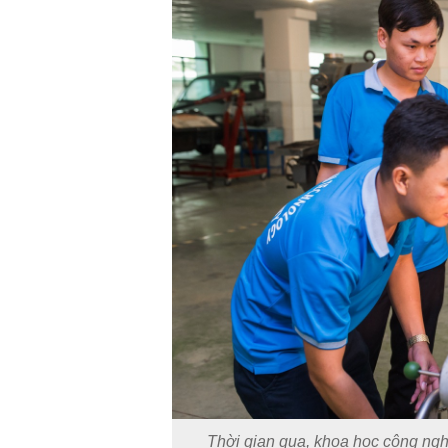
TS. Nguyễn Đức Độ - Ph
Viện Kinh tế Tài chính
"Có rất nhiều vi
ngay từ bây giờ 
đang được tiến
đầu tư cho kho
nghệ; ban hành
khuyến khích đổ
khởi nghiệp..."
Thời gian qua, khoa học công ng