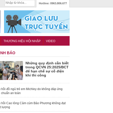
Hotline:
0963.806.677
THƯƠNG HIỆU HỘI NHẬP
VIDEO
NH BÁO
Những quy định cần biết
trong QCVN 25:2025/BCT
để hạn chế sự cố điện
khi thi công
 hồi đồ ngủ trẻ em Michley do không đáp ứng
u chuẩn an toàn
 hồi Cao lỏng Cảm cúm Bảo Phương không đạt
t lượng