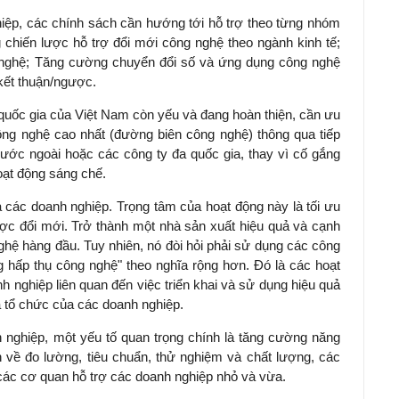
iệp, các chính sách cần hướng tới hỗ trợ theo từng nhóm
 chiến lược hỗ trợ đổi mới công nghệ theo ngành kinh tế;
 nghệ; Tăng cường chuyển đổi số và ứng dụng công nghệ
 kết thuận/ngược.
 quốc gia của Việt Nam còn yếu và đang hoàn thiện, cần ưu
 công nghệ cao nhất (đường biên công nghệ) thông qua tiếp
nước ngoài hoặc các công ty đa quốc gia, thay vì cố gắng
oạt động sáng chế.
a các doanh nghiệp. Trọng tâm của hoạt động này là tối ưu
c đổi mới. Trở thành một nhà sản xuất hiệu quả và cạnh
nghệ hàng đầu. Tuy nhiên, nó đòi hỏi phải sử dụng các công
g hấp thụ công nghệ" theo nghĩa rộng hơn. Đó là các hoạt
nghiệp liên quan đến việc triển khai và sử dụng hiệu quả
à tổ chức của các doanh nghiệp.
 nghiệp, một yếu tố quan trọng chính là tăng cường năng
n về đo lường, tiêu chuẩn, thử nghiệm và chất lượng, các
các cơ quan hỗ trợ các doanh nghiệp nhỏ và vừa.