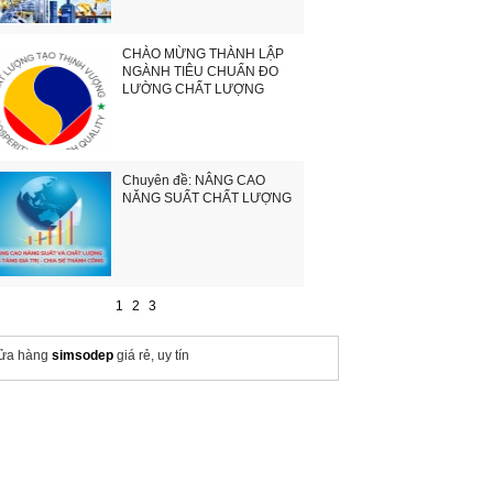
CHÀO MỪNG THÀNH LẬP
NGÀNH TIÊU CHUẨN ĐO
LƯỜNG CHẤT LƯỢNG
Chuyên đề: NÂNG CAO
NĂNG SUẤT CHẤT LƯỢNG
1
2
3
ửa hàng
simsodep
giá rẻ, uy tín