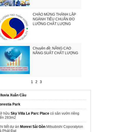
CHÀO MỪNG THÀNH LẬP
NGÀNH TIÊU CHUẨN ĐO
LƯỜNG CHẤT LƯỢNG
Chuyên đề: NÂNG CAO
NĂNG SUẤT CHẤT LƯỢNG
1
2
3
lluvia Xuân Cầu
orestia Park
ở hữu
Sky Villa Le Parc Place
có sân vườn riêng
ến 283m2
hi tiết dự án
Monrei Sài Gòn
Mitsubishi Coporatyion
à Phát Đạt