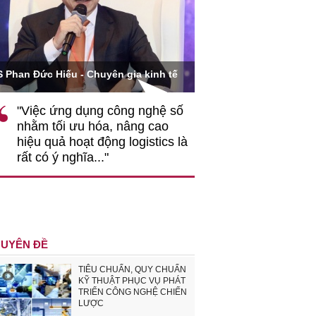
Ông Hoàng Quang Phòn
S Phan Đức Hiếu - Chuyên gia kinh tế
VCCI
"Việc ứng dụng công nghệ số
""Theo tôi, cần 
nhằm tối ưu hóa, nâng cao
gốc rễ về nhận
hiệu quả hoạt động logistics là
nghiệp cần coi
rất có ý nghĩa..."
động hài hoà là
triển..."
UYÊN ĐỀ
TIÊU CHUẨN, QUY CHUẨN
KỸ THUẬT PHỤC VỤ PHÁT
TRIỂN CÔNG NGHỆ CHIẾN
LƯỢC