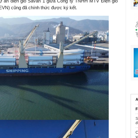
ự án điện gió Savan 1 giữa Công ty TNHH MTV Điện gió
EVN) cũng đã chính thức được ký kết.
A
F
S
đ
C
v