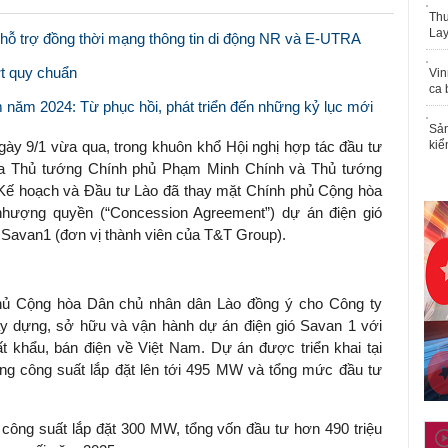
Thu
Lay
c hỗ trợ đồng thời mạng thông tin di động NR và E-UTRA
ợt quy chuẩn
Vin
ca 
 năm 2024: Từ phục hồi, phát triển đến những kỷ lục mới
Sản
gày 9/1 vừa qua, trong khuôn khổ Hội nghị hợp tác đầu tư
kiể
ủa Thủ tướng Chính phủ Phạm Minh Chính và Thủ tướng
Kế hoạch và Đầu tư Lào đã thay mặt Chính phủ Cộng hòa
hượng quyền (“Concession Agreement”) dự án điện gió
Savan1 (đơn vị thành viên của T&T Group).
ủ Cộng hòa Dân chủ nhân dân Lào đồng ý cho Công ty
y dựng, sở hữu và vận hành dự án điện gió Savan 1 với
t khẩu, bán điện về Việt Nam. Dự án được triển khai tại
ổng công suất lắp đặt lên tới 495 MW và tổng mức đầu tư
 công suất lắp đặt 300 MW, tổng vốn đầu tư hơn 490 triệu