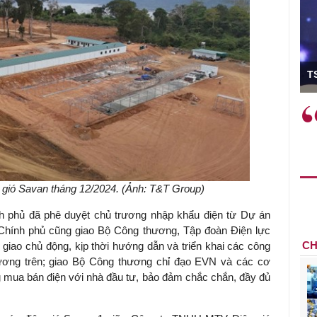
ó Viện trưởng
T
ệc phải làm
Việc sử dụng hiệu quả chính
và trên thực tế
sách tài khóa không chỉ mang ý
 hành như tăng
nghĩa hỗ trợ ngắn hạn mà còn
a học công
đóng vai trò tạo nền tảng cho
 các cơ chế
tăng trưởng bền vững dài hạn.
i mới sáng tạo,
n gió Savan tháng 12/2024. (Ảnh: T&T Group)
h phủ đã phê duyệt chủ trương nhập khẩu điện từ Dự án
Chính phủ cũng giao Bộ Công thương, Tập đoàn Điện lực
CH
iao chủ động, kịp thời hướng dẫn và triển khai các công
trương trên; giao Bộ Công thương chỉ đạo EVN và các cơ
 mua bán điện với nhà đầu tư, bảo đảm chắc chắn, đầy đủ