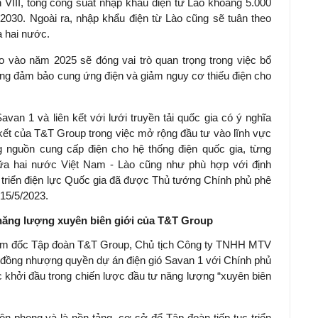
VIII, tổng công suất nhập khẩu điện từ Lào khoảng 5.000
030. Ngoài ra, nhập khẩu điện từ Lào cũng sẽ tuân theo
a hai nước.
o vào năm 2025 sẽ đóng vai trò quan trọng trong việc bổ
ng đảm bảo cung ứng điện và giảm nguy cơ thiếu điện cho
van 1 và liên kết với lưới truyền tải quốc gia có ý nghĩa
kết của T&T Group trong việc mở rộng đầu tư vào lĩnh vực
 nguồn cung cấp điện cho hệ thống điện quốc gia, từng
ữa hai nước Việt Nam - Lào cũng như phù hợp với định
 triển điện lực Quốc gia đã được Thủ tướng Chính phủ phê
15/5/2023.
năng lượng xuyên biên giới của T&T Group
ám đốc Tập đoàn T&T Group, Chủ tịch Công ty TNHH MTV
ợp đồng nhượng quyền dự án điện gió Savan 1 với Chính phủ
 khởi đầu trong chiến lược đầu tư năng lượng “xuyên biên
ên phong và là nền tảng, cơ sở để Tập đoàn tiếp tục triển