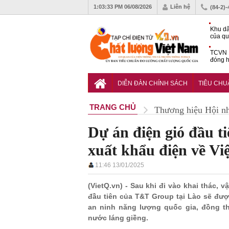
1:03:34 PM
06/08/2026
Liên hệ
(84-2)
Khu dâ
của quy
Vĩnh 
TCVN 
đóng h
tháng 
Tiêu c
chống 
DIỄN ĐÀN CHÍNH SÁCH
TIÊU CH
nhựa
TRANG CHỦ
Thương hiệu Hội n
Dự án điện gió đầu t
xuất khẩu điện về Vi
11:46 13/01/2025
(VietQ.vn) - Sau khi đi vào khai thác, 
đầu tiên của T&T Group tại Lào sẽ đư
an ninh năng lượng quốc gia, đồng t
nước láng giềng.