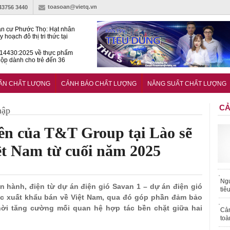
toasoan@vietq.vn
-43756 3440
n cư Phước Thọ: Hạt nhân
 hoạch đô thị tri thức tại
Long
14430:2025 về thực phẩm
ộp dành cho trẻ đến 36
tuổi
huẩn mới đánh giá khả năng
nứt của hỗn hợp bê tông
UẨN CHẤT LƯỢNG
CẢNH BÁO CHẤT LƯỢNG
NĂNG SUẤT CHẤT LƯỢNG
CẢ
hập
iên của T&T Group tại Lào sẽ
ệt Nam từ cuối năm 2025
Ngư
vận hành, điện từ dự án điện gió Savan 1 – dự án điện gió
tiê
ợc xuất khẩu bán về Việt Nam, qua đó góp phần đảm bảo
hời tăng cường mối quan hệ hợp tác bền chặt giữa hai
Cả
toà