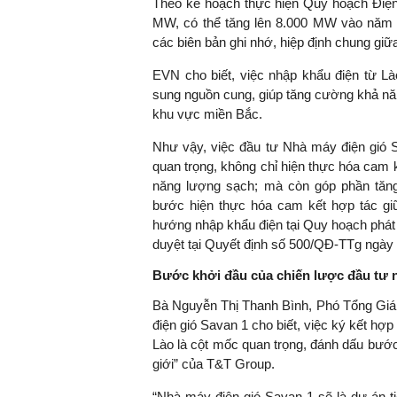
Theo kế hoạch thực hiện Quy hoạch Điện 
MW, có thể tăng lên 8.000 MW vào năm 2
các biên bản ghi nhớ, hiệp định chung giữ
EVN cho biết, việc nhập khẩu điện từ Là
sung nguồn cung, giúp tăng cường khả nă
khu vực miền Bắc.
Như vậy, việc đầu tư Nhà máy điện gió Sa
quan trọng, không chỉ hiện thực hóa cam 
năng lượng sạch; mà còn góp phần tăng
bước hiện thực hóa cam kết hợp tác gi
hướng nhập khẩu điện tại Quy hoạch phát
duyệt tại Quyết định số 500/QĐ-TTg ngày 
Bước khởi đầu của chiến lược đầu tư 
Bà Nguyễn Thị Thanh Bình, Phó Tổng Gi
điện gió Savan 1 cho biết, việc ký kết h
Lào là cột mốc quan trọng, đánh dấu bước
giới” của T&T Group.
“Nhà máy điện gió Savan 1 sẽ là dự án ti