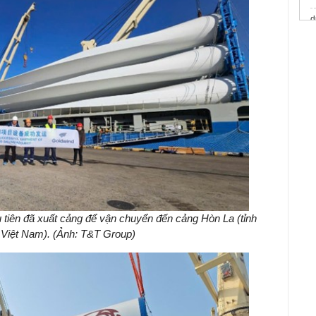
d
C
m
c
X
Q
C
u tiên đã xuất cảng để vận chuyển đến cảng Hòn La (tỉnh
Việt Nam). (Ảnh: T&T Group)