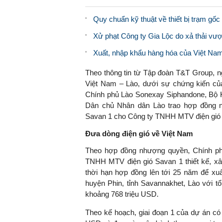
Quy chuẩn kỹ thuật về thiết bị trạm gố
Xử phạt Công ty Gia Lộc do xả thải vư
Xuất, nhập khẩu hàng hóa của Việt Nam
Theo thông tin từ Tập đoàn T&T Group, n
Việt Nam – Lào, dưới sự chứng kiến c
Chính phủ Lào Sonexay Siphandone, Bộ 
Dân chủ Nhân dân Lào trao hợp đồng n
Savan 1 cho Công ty TNHH MTV điện gió 
Đưa dòng điện gió về Việt Nam
Theo hợp đồng nhượng quyền, Chính ph
TNHH MTV điện gió Savan 1 thiết kế, xâ
thời hạn hợp đồng lên tới 25 năm để xuấ
huyện Phin, tỉnh Savannakhet, Lào với t
khoảng 768 triệu USD.
Theo kế hoạch, giai đoạn 1 của dự án có