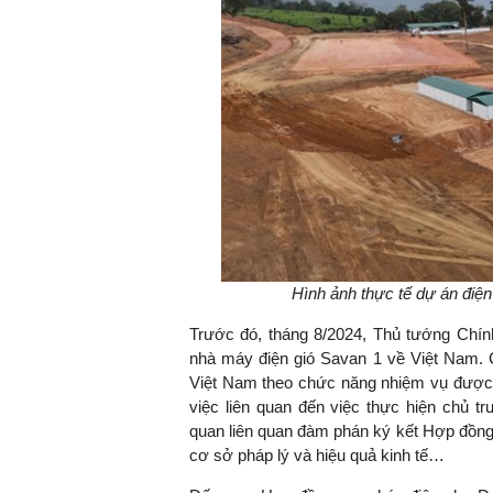
TS. Nguyễn Đức Độ - Ph
Viện Kinh tế Tài chính
"Có rất nhiều vi
ngay từ bây giờ 
đang được tiến
đầu tư cho kho
nghệ; ban hành
khuyến khích đổ
Hình ảnh thực tế dự án điệ
khởi nghiệp..."
Trước đó, tháng 8/2024, Thủ tướng Chín
nhà máy điện gió Savan 1 về Việt Nam. 
Việt Nam theo chức năng nhiệm vụ được g
việc liên quan đến việc thực hiện chủ 
quan liên quan đàm phán ký kết Hợp đồng
cơ sở pháp lý và hiệu quả kinh tế…