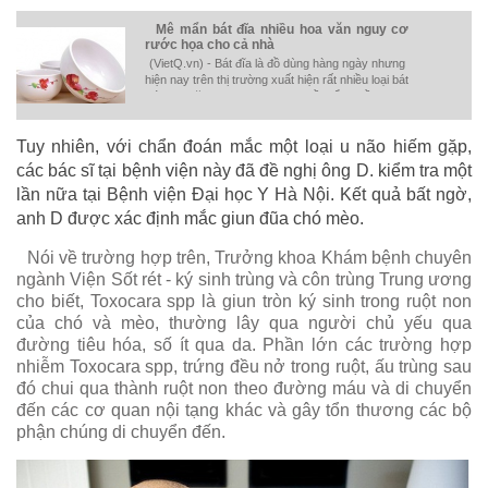
Mê mẩn bát đĩa nhiều hoa văn nguy cơ
rước họa cho cả nhà
(VietQ.vn) - Bát đĩa là đồ dùng hàng ngày nhưng
hiện nay trên thị trường xuất hiện rất nhiều loại bát
với hoa văn đa dạng nhưng lại tiềm ẩn nhiều nguy
cơ nhiễm chì cực cao.
Tuy nhiên, với chẩn đoán mắc một loại u não hiếm gặp,
các bác sĩ tại bệnh viện này đã đề nghị ông D. kiểm tra một
lần nữa tại Bệnh viện Đại học Y Hà Nội. Kết quả bất ngờ,
anh D được xác định mắc giun đũa chó mèo.
Nói về trường hợp trên, Trưởng khoa Khám bệnh chuyên
ngành Viện Sốt rét - ký sinh trùng và côn trùng Trung ương
cho biết, Toxocara spp là giun tròn ký sinh trong ruột non
của chó và mèo, thường lây qua người chủ yếu qua
đường tiêu hóa, số ít qua da. Phần lớn các trường hợp
nhiễm Toxocara spp, trứng đều nở trong ruột, ấu trùng sau
đó chui qua thành ruột non theo đường máu và di chuyển
đến các cơ quan nội tạng khác và gây tổn thương các bộ
phận chúng di chuyển đến.