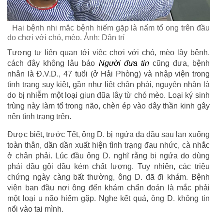
Hai bệnh nhi mắc bệnh hiếm gặp là nấm tổ ong trên đầu
do chơi với chó, mèo. Ảnh: Dân trí
Tương tự liên quan tới việc chơi với chó, mèo lây bệnh,
cách đây không lâu báo
Người đưa tin
cũng đưa, bệnh
nhân là Đ.V.D., 47 tuổi (ở Hải Phòng) và nhập viện trong
tình trạng suy kiệt, gần như liệt chân phải, nguyên nhân là
do bị nhiễm một loại giun đũa lây từ chó mèo. Loại ký sinh
trùng này làm tổ trong não, chèn ép vào dây thần kinh gây
nên tình trạng trên.
Được biết, trước Tết, ông D. bị ngứa da đầu sau lan xuống
toàn thân, dần dần xuất hiện tình trạng đau nhức, cà nhắc
ở chân phải. Lúc đầu ông D. nghĩ rằng bị ngứa do dùng
phải dầu gội đầu kém chất lượng. Tuy nhiên, các triệu
chứng ngày càng bất thường, ông D. đã đi khám. Bệnh
viện ban đầu nơi ông đến khám chẩn đoán là mắc phải
một loại u não hiếm gặp. Nghe kết quả, ông D. không tin
nổi vào tai mình.