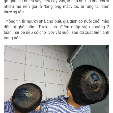
gồ ghề, có nhiều vảy, nếu cạy vảy, lỗ chỗ như tổ ong chứa
nhiều mủ nên gọi là “tầng ong mật”, tóc bị rụng tại đám
thương tổn.
Thông tin từ người nhà cho biết, gia đình có nuôi chó, mèo
đều bị ghẻ, nấm. Trước thời điểm nhập viện khoảng 2
tuần, hai bé đều có chơi với vật nuôi, sau đó xuất hiện tình
trạng trên.