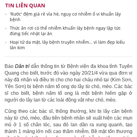
TIN LIÊN QUAN
'Rước' đệm giá rẻ vỉa hè, nguy cơ nhiễm ổ vi khuẩn lây
bệnh
Thức ăn rơi có thể nhiễm khuẩn lây bệnh ngay lập tức
đừng tiếc nhặt lại ăn
Hoại tử da mặt, lây bệnh truyền nhiễm… vì làm đẹp kiểu
lăn kim
Báo
Dân trí
dẫn thông tin từ Bệnh viện đa khoa tỉnh Tuyên
Quang cho biết, trước đó vào ngày 20/21/4 vừa qua đơn vị
này đã nhận và điều trị cho cho hai cháu nhỏ tại (Kim Sơn,
Yên Sơn) bị bệnh nấm tổ ong do lây từ chó, mèo. Các bác
sĩ cho biết, bệnh nấm tổ ong là một bệnh hiếm gặp ở
người do lây lan từ các loài động vật như chó, mèo.
Cũng theo các bác sĩ, thông thường, khi bị lây căn bệnh
này từ chó, mèo, đầu tiên bệnh nhân sẽ xuất hiện các mụn
mủ ở 1 số chân tóc, sau đó lan dần ra xung quanh, tạo
thành 1 mảng lớn nổi cao thâm nhiễm. Bề mặt tổn thương