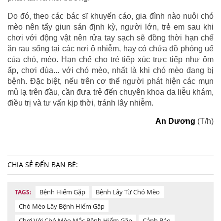
Do đó, theo các bác sĩ khuyến cáo, gia đình nào nuôi chó
mèo nên tẩy giun sán định kỳ, người lớn, trẻ em sau khi
chơi với động vật nên rửa tay sạch sẽ đồng thời hạn chế
ăn rau sống tại các nơi ô nhiễm, hay có chứa đồ phóng uế
của chó, mèo. Hạn chế cho trẻ tiếp xúc trực tiếp như ôm
ấp, chơi đùa... với chó mèo, nhất là khi chó mèo đang bị
bệnh. Đặc biệt, nếu trên cơ thể người phát hiện các mụn
mủ lạ trên đầu, cần đưa trẻ đến chuyên khoa da liễu khám,
điều trị và tư vấn kịp thời, tránh lây nhiễm.
An Dương
(T/h)
CHIA SẺ ĐẾN BẠN BÈ:
Bệnh Hiếm Gặp
Bệnh Lây Từ Chó Mèo
TAGS:
Chó Mèo Lây Bệnh Hiếm Gặp
Chơi Với Chó Mèo Mắc Bệnh Hiếm Gặp
Cảnh Báo