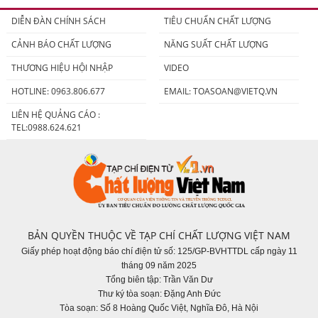
DIỄN ĐÀN CHÍNH SÁCH
TIÊU CHUẨN CHẤT LƯỢNG
CẢNH BÁO CHẤT LƯỢNG
NĂNG SUẤT CHẤT LƯỢNG
THƯƠNG HIỆU HỘI NHẬP
VIDEO
HOTLINE: 0963.806.677
EMAIL:
TOASOAN@VIETQ.VN
LIÊN HỆ QUẢNG CÁO :
TEL:0988.624.621
BẢN QUYỀN THUỘC VỀ TẠP CHÍ CHẤT LƯỢNG VIỆT NAM
Giấy phép hoạt động báo chí điện tử số: 125/GP-BVHTTDL cấp ngày 11
tháng 09 năm 2025
Tổng biên tập: Trần Văn Dư
Thư ký tòa soạn: Đặng Anh Đức
Tòa soạn: Số 8 Hoàng Quốc Việt, Nghĩa Đô, Hà Nội