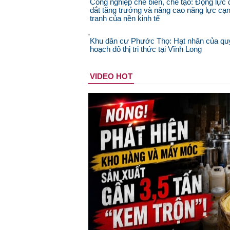
Công nghiệp chế biến, chế tạo: Động lực 
dắt tăng trưởng và nâng cao năng lực cạ
tranh của nền kinh tế
Khu dân cư Phước Thọ: Hạt nhân của qu
hoạch đô thị tri thức tại Vĩnh Long
VIDEO HOT