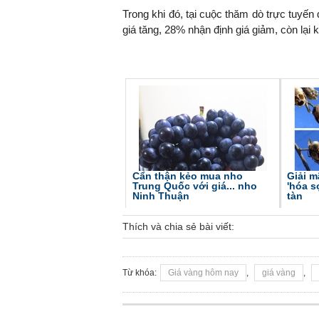
Trong khi đó, tại cuộc thăm dò trực tuyế
giá tăng, 28% nhận định giá giảm, còn lại
Cẩn thận kẻo mua nho
Giải m
Trung Quốc với giá... nho
'hóa s
Ninh Thuận
tàn
Thích và chia sẻ bài viết:
Từ khóa:
Giá vàng hôm nay
,
giá vàng
,