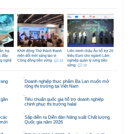
ẩn, hạ
Khởi động Thử thách thanh
Liên minh châu Âu hỗ trợ 20
c đẩy
niên đổi mới sáng tạo vì
triệu Euro cho ngành Lâm
ng nghệ
Cộng đồng bền vững
nghiệp quản lý rừng bền
10
vững
10
rang
Doanh nghiệp thực phẩm Ba Lan muốn mở
rộng thị trường tại Việt Nam
 gần
Tiêu chuẩn quốc gia hỗ trợ doanh nghiệp
chinh phục thị trường halal
 các
Sắp diễn ra Diễn đàn Năng suất Chất lượng
i mới
Quốc gia năm 2026