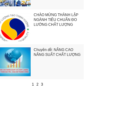
CHÀO MỪNG THÀNH LẬP
NGÀNH TIÊU CHUẨN ĐO
LƯỜNG CHẤT LƯỢNG
Chuyên đề: NÂNG CAO
NĂNG SUẤT CHẤT LƯỢNG
1
2
3