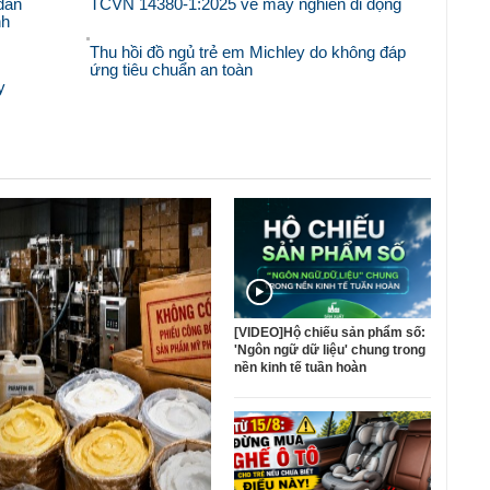
dẫn
TCVN 14380-1:2025 về máy nghiền di động
nh
Thu hồi đồ ngủ trẻ em Michley do không đáp
ứng tiêu chuẩn an toàn
y
[VIDEO]Hộ chiếu sản phẩm số:
'Ngôn ngữ dữ liệu' chung trong
nền kinh tế tuần hoàn