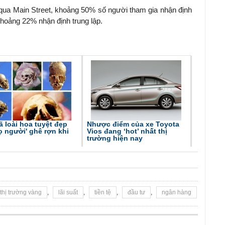
n qua Main Street, khoảng 50% số người tham gia nhận định
 khoảng 22% nhận định trung lập.
ã loài hoa tuyệt đẹp
Nhược điểm của xe Toyota
ọ người' ghê rợn khi
Vios đang ‘hot’ nhất thị
trường hiện nay
thị trường vàng
,
lãi suất
,
tiền tệ
,
đầu tư
,
ngân hàng