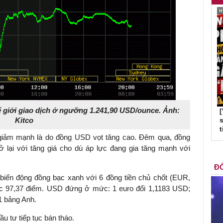
ế giới giao dịch ở ngưỡng 1.241,90 USD/ounce. Ảnh:
Kitco
s
t
 giảm mạnh là do đồng USD vọt tăng cao. Đêm qua, đồng
ở lại với tăng giá cho dù áp lực đang gia tăng mạnh với
ĐỐ
biến động đồng bạc xanh với 6 đồng tiền chủ chốt (EUR,
97,37 điểm. USD đứng ở mức: 1 euro đổi 1,1183 USD;
1 bảng Anh.
u tư tiếp tục bán tháo.