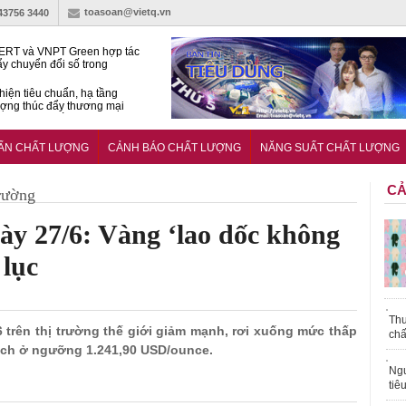
toasoan@vietq.vn
-43756 3440
RT và VNPT Green hợp tác
ẩy chuyển đổi số trong
 nhận nông nghiệp
hiện tiêu chuẩn, hạ tầng
ượng thúc đẩy thương mại
ng nghệ chiến lược
14380-1:2025 về máy
 di động
UẨN CHẤT LƯỢNG
CẢNH BÁO CHẤT LƯỢNG
NĂNG SUẤT CHẤT LƯỢNG
CẢ
rường
ày 27/6: Vàng ‘lao dốc không
 lục
Thu
6 trên thị trường thế giới giảm mạnh, rơi xuống mức thấp
chấ
o dịch ở ngưỡng 1.241,90 USD/ounce.
Ngư
tiê