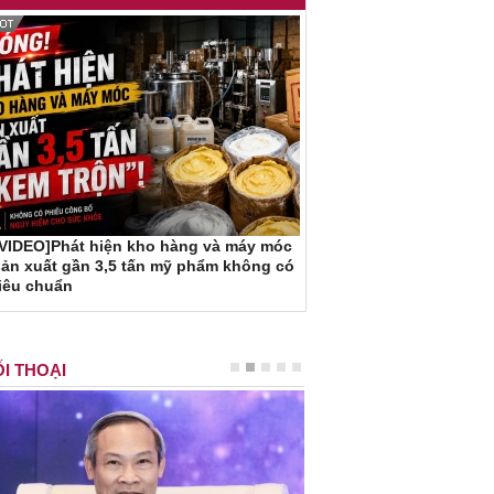
[VIDEO]Phát hiện kho hàng và máy móc
ản xuất gần 3,5 tấn mỹ phẩm không có
iêu chuẩn
I THOẠI