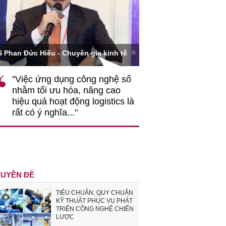
Ông Hoàng Quang Phòn
S Phan Đức Hiếu - Chuyên gia kinh tế
VCCI
"Việc ứng dụng công nghệ số
""Theo tôi, cần 
nhằm tối ưu hóa, nâng cao
gốc rễ về nhận
hiệu quả hoạt động logistics là
nghiệp cần coi
rất có ý nghĩa..."
động hài hoà là
triển..."
UYÊN ĐỀ
TIÊU CHUẨN, QUY CHUẨN
KỸ THUẬT PHỤC VỤ PHÁT
TRIỂN CÔNG NGHỆ CHIẾN
LƯỢC