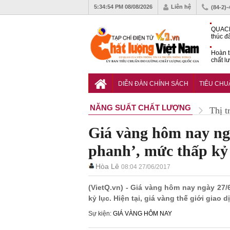
5:34:55 PM
08/08/2026
Liên hệ
(84-2)
QUACE
thúc đ
chứng
Hoàn t
chất l
hóa cô
TCVN 
nghiền
DIỄN ĐÀN CHÍNH SÁCH
TIÊU CH
NĂNG SUẤT CHẤT LƯỢNG
Thị t
Giá vàng hôm nay ng
phanh’, mức thấp kỷ
Hòa Lê
08:04 27/06/2017
(VietQ.vn) - Giá vàng hôm nay ngày 27/
kỷ lục. Hiện tại, giá vàng thế giới gia
Sự kiện:
GIÁ VÀNG HÔM NAY