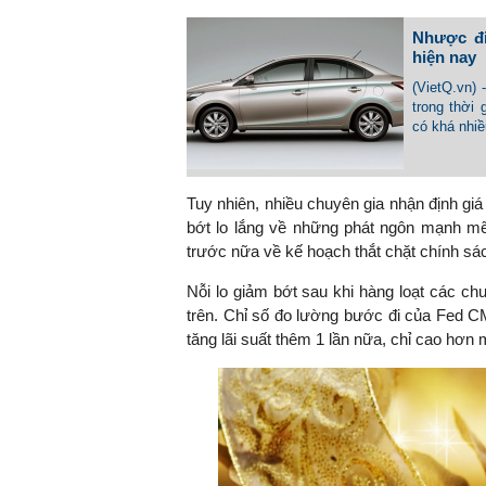
Nhược đi
hiện nay
(VietQ.vn) 
TS. Nguyễn Đức Độ - Ph
trong thời
Viện Kinh tế Tài chính
có khá nhi
"Có rất nhiều vi
ngay từ bây giờ 
Tuy nhiên, nhiều chuyên gia nhận định giá
đang được tiến
bớt lo lắng về những phát ngôn mạnh mẽ
đầu tư cho kho
trước nữa về kế hoạch thắt chặt chính sách
nghệ; ban hành
khuyến khích đổ
Nỗi lo giảm bớt sau khi hàng loạt các chu
khởi nghiệp..."
trên. Chỉ số đo lường bước đi của Fed 
tăng lãi suất thêm 1 lần nữa, chỉ cao hơn 