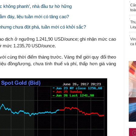
Cả
ốc không phanh’, nhà đầu tư hờ hững
toà
ằm đáy, liệu tuần mới có tăng cao?
Thu
nhưng chưa đột phá, tuần mới có khởi sắc?
Lay
giao dịch ở ngưỡng 1.241,90 USD/ounce; ghi nhận mức cao
Vin
ca 
 ở mức 1.235,70 USD/ounce.
với cùng thời điểm tháng trước. Vàng thế giới quy đổi theo
iệu đồng/lượng, chưa tính thuế và phí, thấp hơn giá vàng