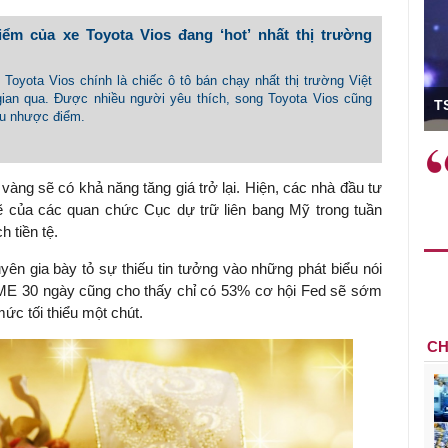
ểm của xe Toyota Vios đang ‘hot’ nhất thị trường
- Toyota Vios chính là chiếc ô tô bán chạy nhất thị trường Việt
ó Viện trưởng
 gian qua. Được nhiều người yêu thích, song Toyota Vios cũng
T
ều nhược điểm.
ệc phải làm
Việc sử dụng hiệu quả chính
và trên thực tế
sách tài khóa không chỉ mang ý
 vàng sẽ có khả năng tăng giá trở lại. Hiện, các nhà đầu tư
 hành như tăng
nghĩa hỗ trợ ngắn hạn mà còn
 của các quan chức Cục dự trữ liên bang Mỹ trong tuần
a học công
đóng vai trò tạo nền tảng cho
 tiền tệ.
 các cơ chế
tăng trưởng bền vững dài hạn.
i mới sáng tạo,
yên gia bày tỏ sự thiếu tin tưởng vào những phát biểu nói
CME 30 ngày cũng cho thấy chỉ có 53% cơ hội Fed sẽ sớm
mức tối thiểu một chút.
CH