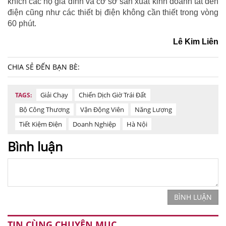
khích các hộ gia đình và cơ sở sản xuất kinh doanh tắt đèn
điện cũng như các thiết bị điện không cần thiết trong vòng
60 phút.
Lê Kim Liên
CHIA SẺ ĐẾN BẠN BÈ:
Giải Chạy
Chiến Dịch Giờ Trái Đất
TAGS:
Bộ Công Thương
Vận Động Viên
Năng Lượng
Tiết Kiệm Điện
Doanh Nghiệp
Hà Nội
Bình luận
BÌNH LUẬN
TIN CÙNG CHUYÊN MỤC