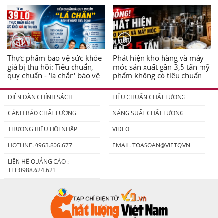
Thực phẩm bảo vệ sức khỏe
Phát hiện kho hàng và máy
giả bị thu hồi: Tiêu chuẩn,
móc sản xuất gần 3,5 tấn mỹ
quy chuẩn - 'lá chắn' bảo vệ
phẩm không có tiêu chuẩn
người tiêu dùng
DIỄN ĐÀN CHÍNH SÁCH
TIÊU CHUẨN CHẤT LƯỢNG
CẢNH BÁO CHẤT LƯỢNG
NĂNG SUẤT CHẤT LƯỢNG
THƯƠNG HIỆU HỘI NHẬP
VIDEO
HOTLINE: 0963.806.677
EMAIL:
TOASOAN@VIETQ.VN
LIÊN HỆ QUẢNG CÁO :
TEL:0988.624.621