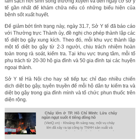
làm sạch nơi sinh sống thường xuyên và đến ngay cơ sở y
tế gần nhất để khám chữa nếu có những biểu hiện của
bệnh sốt xuất huyết.
Để giảm bớt tình trạng này, ngày 31.7, Sở Y tế đã báo cáo
với Thường trực Thành ủy, đề nghị cho phép thành lập các
tổ diệt bọ gậy xung kích. Theo đó, mỗi khu vực thành lập
một tổ diệt bọ gậy từ 2-3 người, chịu trách nhiệm hoàn
toàn trong rà soát, kiểm tra. Tại khu vực trung tâm, mỗi tổ
phụ trách từ 20-30 hộ gia đình và 50 gia đình tại các huyện
ngoại thành.
Sở Y tế Hà Nội cho hay sẽ tiếp tục chỉ đạo nhiều chiến
dịch diệt bọ gậy, tuyên truyền để mỗi hộ dân tự kiểm tra và
diệt bọ gậy trong gia đình mình và tổ chức phun thuốc trên
diện rộng.
Cháy lớn ở TP. Hồ Chí Minh: Lửa cháy
ngùn ngụt suốt 4 tiếng đồng hồ
(VietQ.vn) - Khoảng 4h sáng nay, một vụ cháy
lớn đã xảy ra tại công ty TNHH sản xuất và
thương mại Tuấn Thông ở xã Vĩnh Lộc B (huyện
Bình Chánh, TP Hồ Chí Minh).