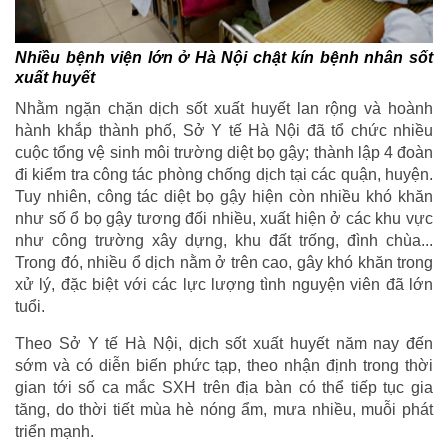
Nhiều bệnh viện lớn ở Hà Nội chật kín bệnh nhân sốt
xuất huyết
Nhằm ngặn chặn dịch sốt xuất huyết lan rộng và hoành
hành khắp thành phố, Sở Y tế Hà Nội đã tổ chức nhiều
cuộc tổng vệ sinh môi trường diệt bọ gậy; thành lập 4 đoàn
đi kiểm tra công tác phòng chống dịch tại các quận, huyện.
Tuy nhiên, công tác diệt bọ gậy hiện còn nhiều khó khăn
như số ổ bọ gậy tương đối nhiều, xuất hiện ở các khu vực
như công trường xây dựng, khu đất trống, đình chùa...
Trong đó, nhiều ổ dịch nằm ở trên cao, gây khó khăn trong
xử lý, đặc biệt với các lực lượng tình nguyện viên đã lớn
tuổi.
Theo Sở Y tế Hà Nội, dịch sốt xuất huyết năm nay đến
sớm và có diễn biến phức tạp, theo nhận định trong thời
gian tới số ca mắc SXH trên địa bàn có thể tiếp tục gia
tăng, do thời tiết mùa hè nóng ẩm, mưa nhiều, muỗi phát
triển mạnh.