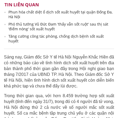
TIN LIÊN QUAN
Phun hóa chất diệt ổ dịch sốt xuất huyết tại quận Đống Đa,
Hà Nội
Phó thủ tướng Vũ Đức Đam 'thấy vẫn sốt ruột' sau thị sát
'điểm nóng' sốt xuất huyết
Tăng cường công tác phòng, chống dịch bệnh sốt xuất
huyết
Sáng nay, Giám đốc Sở Y tế Hà Nội Nguyễn Khắc Hiền đã
có những báo cáo về tình hình dịch sốt xuất huyết trên địa
bàn thành phố thời gian gần đây trong Hội nghị giao bạn
tháng 7/2017 của UBND TP. Hà Nội. Theo Giám đốc Sở Y
tế Hà Nội, hiện tình hình dịch sốt xuất huyết còn diễn biến
khá phức tạp và chưa thể đẩy lùi được.
Trong thời gian qua, với hơn 8.459 trường hợp sốt xuất
huyết (tính đến ngày 31/7), trong đó có 4 người đã tử vong,
Hà Nội đứng thứ 2 cả nước về số người mắc sốt xuất
huyết. Số ca mắc bệnh tập trung chủ yếu ở các quận nội