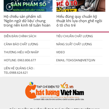
Hộ chiếu sản phẩm số:
Hiểu đúng quy chuẩn kỹ
'Ngôn ngữ dữ liệu' chung
thuật khi lựa chọn ghế ngồi
trong nền kinh tế tuần hoàn
ô tô cho trẻ
DIỄN ĐÀN CHÍNH SÁCH
TIÊU CHUẨN CHẤT LƯỢNG
CẢNH BÁO CHẤT LƯỢNG
NĂNG SUẤT CHẤT LƯỢNG
THƯƠNG HIỆU HỘI NHẬP
VIDEO
HOTLINE: 0963.806.677
EMAIL:
TOASOAN@VIETQ.VN
LIÊN HỆ QUẢNG CÁO :
TEL:0988.624.621