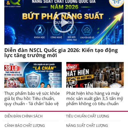
Diễn đàn NSCL Quốc gia 2026: Kiến tạo động
lực tăng trưởng mới
Thực phẩm bảo vệ sức khỏe
Phát hiện kho hàng và máy
giả bị thu hồi: Tiêu chuẩn,
móc sản xuất gần 3,5 tấn mỹ
quy chuẩn - 'lá chắn' bảo vệ
phẩm không có tiêu chuẩn
người tiêu dùng
DIỄN ĐÀN CHÍNH SÁCH
TIÊU CHUẨN CHẤT LƯỢNG
CẢNH BÁO CHẤT LƯỢNG
NĂNG SUẤT CHẤT LƯỢNG