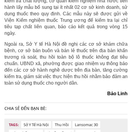
kiểm tra chất lượng, cơ quan kiểm nghiệm nhà nước tiến
hành lấy mẫu bổ sung tại ít nhất 02 cơ sở kinh doanh, sử
dụng thuốc theo quy định. Các mẫu này sẽ được gửi về
Viện Kiểm nghiệm thuốc Trung ương để kiểm tra lại chỉ
tiêu tạp chất liên quan, báo cáo kết quả trong vòng 15
ngày.
Ngoài ra, Sở Y tế Hà Nội đề nghị các cơ sở khám chữa
bệnh, cơ sở bán buôn và bán lẻ thuốc trên địa bàn khẩn
trương rà soát, thu hồi toàn bộ lô thuốc không đạt tiêu
chuẩn. UBND xã, phường được giao nhiệm vụ thông báo
đến các cơ sở hành nghề dược trên địa bàn, tăng cường
kiểm tra, giám sát việc thực hiện thu hồi nhằm bảo đảm an
toàn sử dụng thuốc cho người dân.
Bảo Linh
CHIA SẺ ĐẾN BẠN BÈ:
Sở Y Tế Hà Nội
Thu Hồi
Lansomac 30
TAGS: