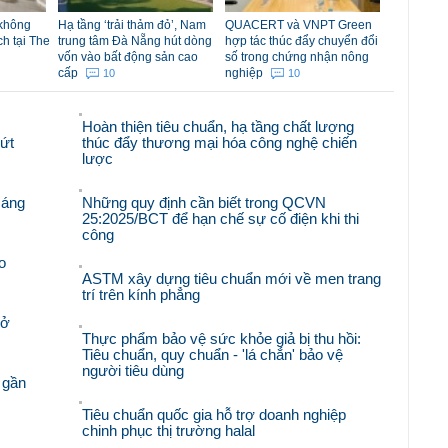
 không
Hạ tầng ‘trải thảm đỏ’, Nam
QUACERT và VNPT Green
ch tại The
trung tâm Đà Nẵng hút dòng
hợp tác thúc đẩy chuyển đổi
vốn vào bất động sản cao
số trong chứng nhận nông
cấp
nghiệp
10
10
Hoàn thiện tiêu chuẩn, hạ tầng chất lượng
bứt
thúc đẩy thương mại hóa công nghệ chiến
lược
sáng
Những quy định cần biết trong QCVN
25:2025/BCT để hạn chế sự cố điện khi thi
công
o
ASTM xây dựng tiêu chuẩn mới về men trang
trí trên kính phẳng
mở
Thực phẩm bảo vệ sức khỏe giả bị thu hồi:
Tiêu chuẩn, quy chuẩn - 'lá chắn' bảo vệ
người tiêu dùng
 gần
Tiêu chuẩn quốc gia hỗ trợ doanh nghiệp
chinh phục thị trường halal