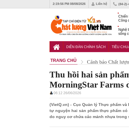
2:19:57 PM
08/08/2026
Liên hệ
(84-2)
Chiến 
Công c
hạn ch
Nghệ t
sống c
Vì sao
gia đố
DIỄN ĐÀN CHÍNH SÁCH
TIÊU CH
TRANG CHỦ
Cảnh báo Chất lượ
Thu hồi hai sản phẩ
MorningStar Farms 
06:12 26/06/2026
(VietQ.vn) - Cục Quản lý Thực phẩm và
tự nguyện hai sản phẩm thực phẩm có 
do nguy cơ chứa các mảnh nhựa trong 