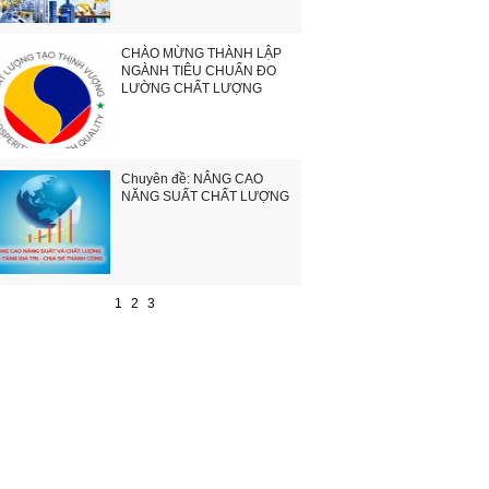
CHÀO MỪNG THÀNH LẬP
NGÀNH TIÊU CHUẨN ĐO
LƯỜNG CHẤT LƯỢNG
Chuyên đề: NÂNG CAO
NĂNG SUẤT CHẤT LƯỢNG
1
2
3