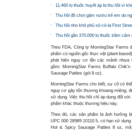
11.460 lọ thuốc huyết áp bị thu hồi vì 
Thu hồi đồ chơi gặm nướu trẻ em do ng
Thu hồi nho khô phủ sô-cô-la First Stre
Thu hồi gần 370.000 lọ thuốc trầm cảm 
Theo FDA, Công ty MorningStar Farms đa
phẩm có nguồn gốc thực vật (plant-based)
phát hiện nguy cơ lẫn các mảnh nhựa 
gồm: MorningStar Farms Buffalo Chik'n
Sausage Patties (gói 8 oz).
MorningStar Farms cho biết, sự cố có th
nguy cơ gây tổn thương khoang miệng, đư
sử dụng. Việc thu hồi chỉ áp dụng đối v
phẩm khác thuộc thương hiệu này.
Theo đó, các sản phẩm bị ảnh hưởng là
UPC 000 28989 10110 5, có hạn sử dụng t
Hot & Spicy Sausage Patties 8 oz, mã