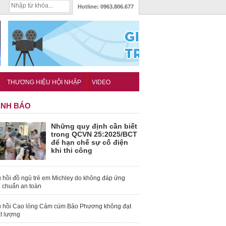
Hotline:
0963.806.677
THƯƠNG HIỆU HỘI NHẬP
VIDEO
NH BÁO
Những quy định cần biết
trong QCVN 25:2025/BCT
để hạn chế sự cố điện
khi thi công
 hồi đồ ngủ trẻ em Michley do không đáp ứng
u chuẩn an toàn
 hồi Cao lỏng Cảm cúm Bảo Phương không đạt
t lượng