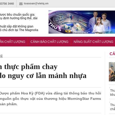
toasoan@vietq.vn
-43756 3440
lược tiêu chuẩn quốc gia:
ụ định hướng tổng thể, dài
o hoạt động tiêu chuẩn
huật sắp đặt không gian
ó chủ đích tại The Magnolia
 Ghana siết tiêu chuẩn quốc
i với xe cũ nhập khẩu?
UẨN CHẤT LƯỢNG
CẢNH BÁO CHẤT LƯỢNG
NĂNG SUẤT CHẤT LƯỢNG
CẢ
ng
m thực phẩm chay
do nguy cơ lẫn mảnh nhựa
Thu
 Dược phẩm Hoa Kỳ (FDA) vừa đăng tải thông báo thu hồi
tiê
nguồn gốc thực vật của thương hiệu MorningStar Farms
sản phẩm.
Thu
chấ