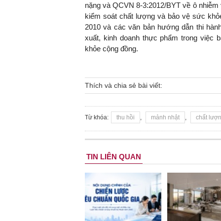
nặng và QCVN 8-3:2012/BYT về ô nhiễm vi
kiểm soát chất lượng và bảo vệ sức khỏe
2010 và các văn bản hướng dẫn thi hành
xuất, kinh doanh thực phẩm trong việc
khỏe cộng đồng.
Thích và chia sẻ bài viết:
Từ khóa:
thu hồi
,
mảnh nhật
,
chất lượ
TIN LIÊN QUAN