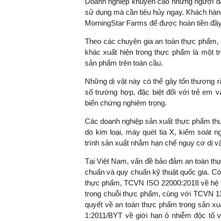
Doanh nghiệp khuyến cáo những người đã 
sử dụng mà cần tiêu hủy ngay. Khách hàng
MorningStar Farms để được hoàn tiền đầy
Theo các chuyên gia an toàn thực phẩm, dị
TS. Nguyễn Đức Độ - Ph
Viện Kinh tế Tài chính
khác xuất hiện trong thực phẩm là một t
sản phẩm trên toàn cầu.
"Có rất nhiều vi
Những dị vật này có thể gây tổn thương 
ngay từ bây giờ 
số trường hợp, đặc biệt đối với trẻ em 
đang được tiến
biến chứng nghiêm trọng.
đầu tư cho kho
nghệ; ban hành
Các doanh nghiệp sản xuất thực phẩm thư
khuyến khích đổ
dò kim loại, máy quét tia X, kiểm soát n
khởi nghiệp..."
trình sản xuất nhằm hạn chế nguy cơ dị 
Tại Việt Nam, vấn đề bảo đảm an toàn th
chuẩn và quy chuẩn kỹ thuật quốc gia. C
thực phẩm, TCVN ISO 22000:2018 về hệ t
trong chuỗi thực phẩm, cùng với TCVN 11
quyết về an toàn thực phẩm trong sản x
1:2011/BYT về giới hạn ô nhiễm độc tố 