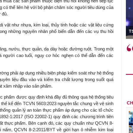
mua các sản phẩm thuộc diện thu hồi không nên tiếp tục
 có thể liên hệ với bộ phận chăm sóc người tiêu dùng của
 đủ.
 vật như nhựa, kim loại, thủy tinh hoặc các vật liệu cứng
ó Viện trưởng
T
rong những nguyên nhân phổ biến dẫn đến các vụ thu hồi
ệc phải làm
Việc sử dụng hiệu quả chính
răng, nướu, thực quản, dạ dày hoặc đường ruột. Trong một
và trên thực tế
sách tài khóa không chỉ mang ý
và người cao tuổi, nguy cơ hóc nghẹn có thể dẫn đến các
 hành như tăng
nghĩa hỗ trợ ngắn hạn mà còn
a học công
đóng vai trò tạo nền tảng cho
 các cơ chế
tăng trưởng bền vững dài hạn.
ờng phải áp dụng nhiều biện pháp kiểm soát như hệ thống
i mới sáng tạo,
guyên liệu đầu vào và kiểm tra chất lượng trong suốt quá
vật xâm nhập vào sản phẩm.
ực phẩm được quy định khá đầy đủ thông qua hệ thống tiêu
CH
ó thể kể đến TCVN 5603:2023 nguyên tắc chung về vệ sinh
hống quản lý an toàn thực phẩm áp dụng cho các tổ chức
892-1:2017 (ISO 22002-1) quy định các chương trình tiên
uất thực phẩm. Bên cạnh đó, các quy chuẩn như QCVN 8-
vi nấm, QCVN 8-2:2011/BYT về giới hạn ô nhiễm kim loại