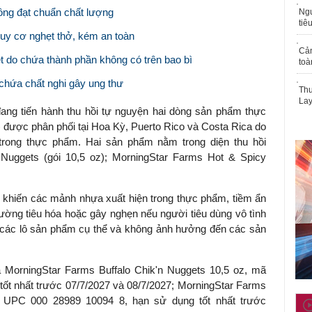
không đạt chuẩn chất lượng
Ngư
tiê
uy cơ nghẹt thở, kém an toàn
Cả
et do chứa thành phần không có trên bao bì
toà
chứa chất nghi gây ung thư
Thu
Lay
ng tiến hành thu hồi tự nguyện hai dòng sản phẩm thực
 được phân phối tại Hoa Kỳ, Puerto Rico và Costa Rica do
trong thực phẩm. Hai sản phẩm nằm trong diện thu hồi
 Nuggets (gói 10,5 oz); MorningStar Farms Hot & Spicy
ể khiến các mảnh nhựa xuất hiện trong thực phẩm, tiềm ẩn
ờng tiêu hóa hoặc gây nghẹn nếu người tiêu dùng vô tình
ới các lô sản phẩm cụ thể và không ảnh hưởng đến các sản
 MorningStar Farms Buffalo Chik'n Nuggets 10,5 oz, mã
ốt nhất trước 07/7/2027 và 08/7/2027; MorningStar Farms
 UPC 000 28989 10094 8, hạn sử dụng tốt nhất trước