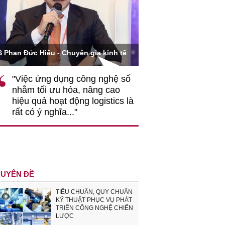
Ông Hoàng Quang Phòn
S Phan Đức Hiếu - Chuyên gia kinh tế
VCCI
"Việc ứng dụng công nghệ số
""Theo tôi, cần 
nhằm tối ưu hóa, nâng cao
gốc rễ về nhận
hiệu quả hoạt động logistics là
nghiệp cần coi
rất có ý nghĩa..."
động hài hoà là
triển..."
UYÊN ĐỀ
TIÊU CHUẨN, QUY CHUẨN
KỸ THUẬT PHỤC VỤ PHÁT
TRIỂN CÔNG NGHỆ CHIẾN
LƯỢC