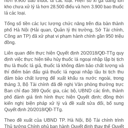
hơn 9.900 bao thuốc lá các loại. Hiện số xì gà đang tồn
kho chưa xử lý là hơn 28.500 điếu và hơn 3.900 bao thuốc
lá các loại.
Tổng số tiền các lực lượng chức năng trên địa bàn thành
phố Hà Nội (Hải quan, Quản lý thị trường, Sở Tài chính,
Công an TP) đã xử phạt vi phạm hành chính gần 950 triệu
đồng.
Liên quan đến thực hiện Quyết định 20/2018/QĐ-TTg quy
định việc thực hiện tiêu hủy thuốc lá ngoại nhập lập bị tịch
thu là thuốc lá giả, thuốc lá không đảm bảo chất lượng và
thí điểm bán đấu giá thuốc lá ngoại nhập lậu bị tịch thu
đảm bảo chất lượng để xuất khẩu ra nước ngoài, trong
tháng 3, Bộ Tài chính đã đề nghị Văn phòng thường trực
Ban chỉ đạo 389 Quốc gia, các bộ, UBND các tỉnh, thành
phố đánh giá tình hình thực hiện Quyết định; đồng thời
kiến nghị biện pháp xử lý và đề xuất sửa đổi, bổ sung
Quyết định 20/2018/QĐ-TTg.
Theo đề xuất của UBND TP. Hà Nội, Bộ Tài chính trình
Thủ tướng Chính phủ ban hành Quyết định thay thế Quyết