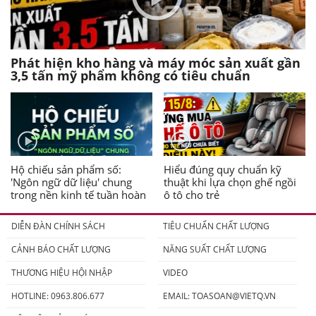
Phát hiện kho hàng và máy móc sản xuất gần
3,5 tấn mỹ phẩm không có tiêu chuẩn
Hộ chiếu sản phẩm số:
Hiểu đúng quy chuẩn kỹ
'Ngôn ngữ dữ liệu' chung
thuật khi lựa chọn ghế ngồi
trong nền kinh tế tuần hoàn
ô tô cho trẻ
DIỄN ĐÀN CHÍNH SÁCH
TIÊU CHUẨN CHẤT LƯỢNG
CẢNH BÁO CHẤT LƯỢNG
NĂNG SUẤT CHẤT LƯỢNG
THƯƠNG HIỆU HỘI NHẬP
VIDEO
HOTLINE: 0963.806.677
EMAIL:
TOASOAN@VIETQ.VN