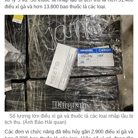
điếu xì gà và hơn 13.800 bao thuốc lá các loại.
Số lượng lớn điếu xì gà và thuốc lá các loại nhập lậu bị
tịch thu. (Ảnh Báo Hải quan)
Các đơn vị chức năng đã tiêu hủy gần 2.900 điếu xì gà và