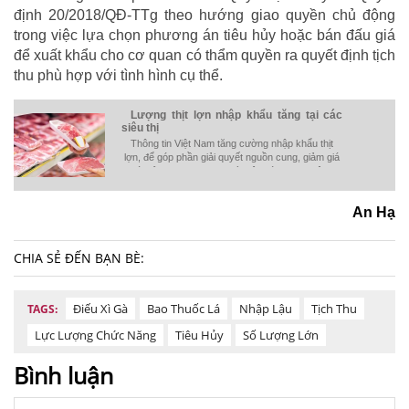
định 20/2018/QĐ-TTg theo hướng giao quyền chủ động
trong việc lựa chọn phương án tiêu hủy hoặc bán đấu giá
để xuất khẩu cho cơ quan có thẩm quyền ra quyết định tịch
thu phù hợp với tình hình cụ thể.
Lượng thịt lợn nhập khẩu tăng tại các
siêu thị
Thông tin Việt Nam tăng cường nhập khẩu thịt
lợn, để góp phần giải quyết nguồn cung, giảm giá
bán lẻ thịt lợn được người tiêu dùng quan tâm.
Nếu như trước đây, thịt lợn nhập khẩu chủ yếu
được cung ứng cho các cơ sở chế biến, nhà
An Hạ
hàng, thì nay sản phẩm này đã có mặt trên quầy
hàng tại các siêu thị. Giá các sản phẩm này có rẻ
hơn, và có được người tiêu dùng trong nước
quan tâm không?
CHIA SẺ ĐẾN BẠN BÈ:
Điếu Xì Gà
Bao Thuốc Lá
Nhập Lậu
Tịch Thu
TAGS:
Lực Lượng Chức Năng
Tiêu Hủy
Số Lượng Lớn
Bình luận