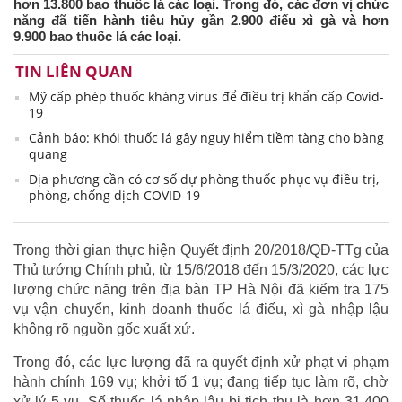
hơn 13.800 bao thuốc lá các loại. Trong đó, các đơn vị chức
năng đã tiến hành tiêu hủy gần 2.900 điếu xì gà và hơn
9.900 bao thuốc lá các loại.
TIN LIÊN QUAN
Mỹ cấp phép thuốc kháng virus để điều trị khẩn cấp Covid-
19
Cảnh báo: Khói thuốc lá gây nguy hiểm tiềm tàng cho bàng
quang
Địa phương cần có cơ số dự phòng thuốc phục vụ điều trị,
phòng, chống dịch COVID-19
Trong thời gian thực hiện Quyết định 20/2018/QĐ-TTg của
Thủ tướng Chính phủ, từ 15/6/2018 đến 15/3/2020, các lực
lượng chức năng trên địa bàn TP Hà Nội đã kiểm tra 175
vụ vận chuyển, kinh doanh thuốc lá điếu, xì gà nhập lậu
không rõ nguồn gốc xuất xứ.
Trong đó, các lực lượng đã ra quyết định xử phạt vi phạm
hành chính 169 vụ; khởi tố 1 vụ; đang tiếp tục làm rõ, chờ
xử lý 5 vụ. Số thuốc lá nhập lậu bị tịch thu là hơn 31.400