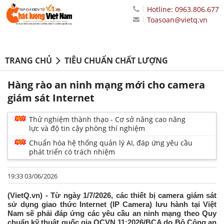
Hotline: 0963.806.677
Toasoan@vietq.vn
TRANG CHỦ
TIÊU CHUẨN CHẤT LƯỢNG
Hàng rào an ninh mạng mới cho camera
giám sát Internet
Thử nghiệm thành thạo - Cơ sở nâng cao năng
lực và độ tin cậy phòng thí nghiệm
Chuẩn hóa hệ thống quản lý AI, đáp ứng yêu cầu
phát triển có trách nhiệm
19:33 03/06/2026
(VietQ.vn) - Từ ngày 1/7/2026, các thiết bị camera giám sát
sử dụng giao thức Internet (IP Camera) lưu hành tại Việt
Nam sẽ phải đáp ứng các yêu cầu an ninh mạng theo Quy
chuẩn kỹ thuật quốc gia QCVN 11:2026/BCA do Bộ Công an