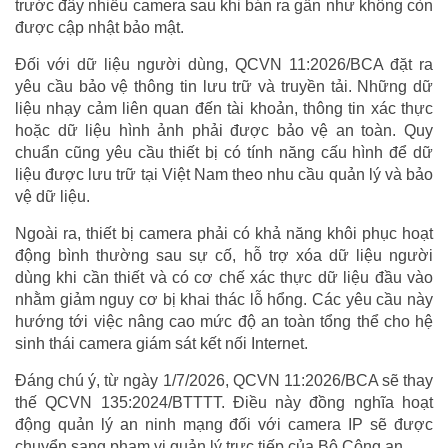
trước đây nhiều camera sau khi bán ra gần như không còn
được cập nhật bảo mật.
Đối với dữ liệu người dùng, QCVN 11:2026/BCA đặt ra
yêu cầu bảo vệ thông tin lưu trữ và truyền tải. Những dữ
liệu nhạy cảm liên quan đến tài khoản, thông tin xác thực
hoặc dữ liệu hình ảnh phải được bảo vệ an toàn. Quy
chuẩn cũng yêu cầu thiết bị có tính năng cấu hình để dữ
liệu được lưu trữ tại Việt Nam theo nhu cầu quản lý và bảo
vệ dữ liệu.
Ngoài ra, thiết bị camera phải có khả năng khôi phục hoạt
động bình thường sau sự cố, hỗ trợ xóa dữ liệu người
dùng khi cần thiết và có cơ chế xác thực dữ liệu đầu vào
nhằm giảm nguy cơ bị khai thác lỗ hổng. Các yêu cầu này
hướng tới việc nâng cao mức độ an toàn tổng thể cho hệ
sinh thái camera giám sát kết nối Internet.
Đáng chú ý, từ ngày 1/7/2026, QCVN 11:2026/BCA sẽ thay
thế QCVN 135:2024/BTTTT. Điều này đồng nghĩa hoạt
động quản lý an ninh mạng đối với camera IP sẽ được
chuyển sang phạm vi quản lý trực tiếp của Bộ Công an.