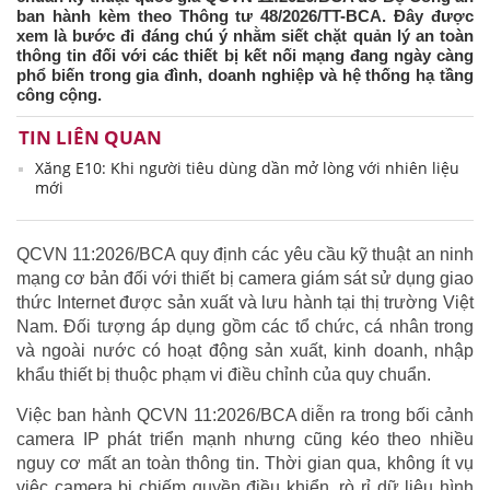
ban hành kèm theo Thông tư 48/2026/TT-BCA. Đây được
xem là bước đi đáng chú ý nhằm siết chặt quản lý an toàn
thông tin đối với các thiết bị kết nối mạng đang ngày càng
phổ biến trong gia đình, doanh nghiệp và hệ thống hạ tầng
công cộng.
TIN LIÊN QUAN
Xăng E10: Khi người tiêu dùng dần mở lòng với nhiên liệu
mới
QCVN 11:2026/BCA quy định các yêu cầu kỹ thuật an ninh
mạng cơ bản đối với thiết bị camera giám sát sử dụng giao
thức Internet được sản xuất và lưu hành tại thị trường Việt
Nam. Đối tượng áp dụng gồm các tổ chức, cá nhân trong
và ngoài nước có hoạt động sản xuất, kinh doanh, nhập
khẩu thiết bị thuộc phạm vi điều chỉnh của quy chuẩn.
Việc ban hành QCVN 11:2026/BCA diễn ra trong bối cảnh
camera IP phát triển mạnh nhưng cũng kéo theo nhiều
nguy cơ mất an toàn thông tin. Thời gian qua, không ít vụ
việc camera bị chiếm quyền điều khiển, rò rỉ dữ liệu hình