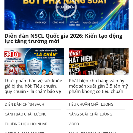
Diễn đàn NSCL Quốc gia 2026: Kiến tạo động
lực tăng trưởng mới
Thực phẩm bảo vệ sức khỏe
Phát hiện kho hàng và máy
giả bị thu hồi: Tiêu chuẩn,
móc sản xuất gần 3,5 tấn mỹ
quy chuẩn - 'lá chắn' bảo vệ
phẩm không có tiêu chuẩn
người tiêu dùng
DIỄN ĐÀN CHÍNH SÁCH
TIÊU CHUẨN CHẤT LƯỢNG
CẢNH BÁO CHẤT LƯỢNG
NĂNG SUẤT CHẤT LƯỢNG
THƯƠNG HIỆU HỘI NHẬP
VIDEO