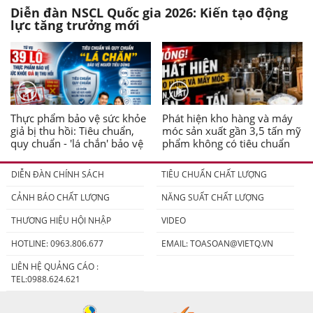
Diễn đàn NSCL Quốc gia 2026: Kiến tạo động
lực tăng trưởng mới
Thực phẩm bảo vệ sức khỏe
Phát hiện kho hàng và máy
giả bị thu hồi: Tiêu chuẩn,
móc sản xuất gần 3,5 tấn mỹ
quy chuẩn - 'lá chắn' bảo vệ
phẩm không có tiêu chuẩn
người tiêu dùng
DIỄN ĐÀN CHÍNH SÁCH
TIÊU CHUẨN CHẤT LƯỢNG
CẢNH BÁO CHẤT LƯỢNG
NĂNG SUẤT CHẤT LƯỢNG
THƯƠNG HIỆU HỘI NHẬP
VIDEO
HOTLINE: 0963.806.677
EMAIL:
TOASOAN@VIETQ.VN
LIÊN HỆ QUẢNG CÁO :
TEL:0988.624.621