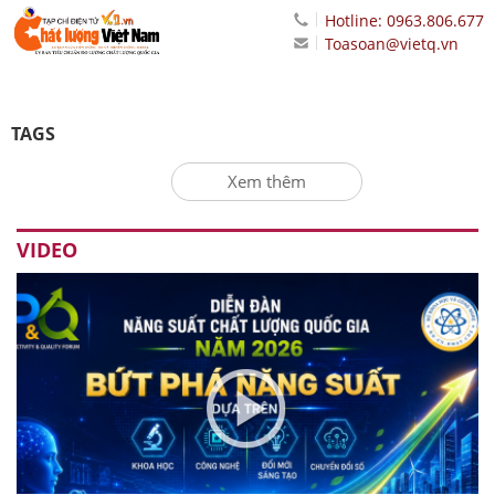
Hotline: 0963.806.677
Toasoan@vietq.vn
TAGS
Xem thêm
VIDEO