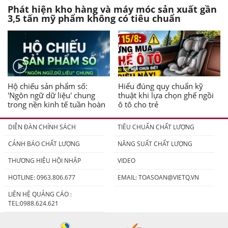
Phát hiện kho hàng và máy móc sản xuất gần
3,5 tấn mỹ phẩm không có tiêu chuẩn
Hộ chiếu sản phẩm số:
Hiểu đúng quy chuẩn kỹ
'Ngôn ngữ dữ liệu' chung
thuật khi lựa chọn ghế ngồi
trong nền kinh tế tuần hoàn
ô tô cho trẻ
DIỄN ĐÀN CHÍNH SÁCH
TIÊU CHUẨN CHẤT LƯỢNG
CẢNH BÁO CHẤT LƯỢNG
NĂNG SUẤT CHẤT LƯỢNG
THƯƠNG HIỆU HỘI NHẬP
VIDEO
HOTLINE: 0963.806.677
EMAIL:
TOASOAN@VIETQ.VN
LIÊN HỆ QUẢNG CÁO :
TEL:0988.624.621