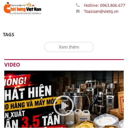
Hotline: 0963.806.677
Toasoan@vietq.vn
TAGS
Xem thêm
VIDEO