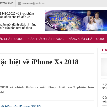
toasoan@vietq.vn
-43756 3440
14430:2025 về thực phẩm
ộp dành cho trẻ đến 36
tuổi
huẩn mới đánh giá khả năng
nứt của hỗn hợp bê tông
t Kinet ghi điểm toàn diện
ả năng tăng tốc cực ‘bốc’, đổi
UẨN CHẤT LƯỢNG
CẢNH BÁO CHẤT LƯỢNG
NĂNG SUẤT CHẤT LƯỢNG
ong 1 phút
CẢ
đặc biệt về iPhone Xs 2018
Ngư
 2018 sẽ chính thức ra mắt. Được biết, cả 2 phiên bản
tiê
ld.
Cả
toà
ất hiện trên iPhone 2018?