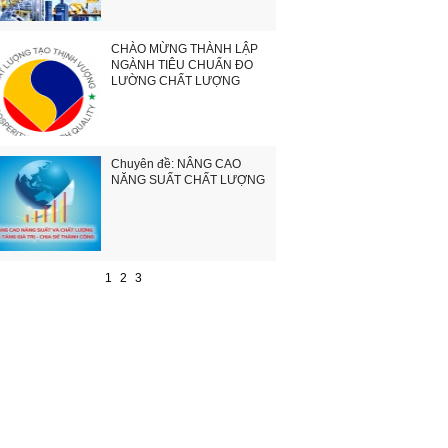
CHÀO MỪNG THÀNH LẬP
NGÀNH TIÊU CHUẨN ĐO
LƯỜNG CHẤT LƯỢNG
Chuyên đề: NÂNG CAO
NĂNG SUẤT CHẤT LƯỢNG
1
2
3