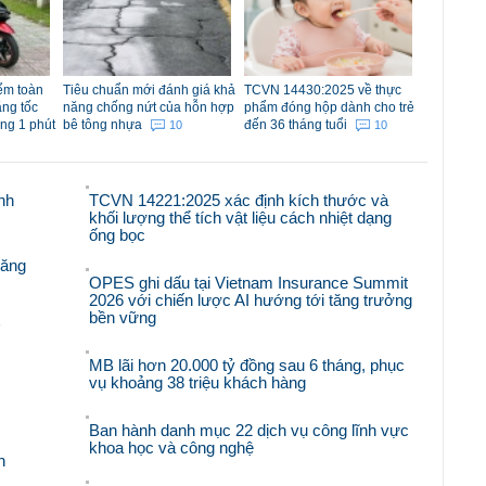
iểm toàn
Tiêu chuẩn mới đánh giá khả
TCVN 14430:2025 về thực
ăng tốc
năng chống nứt của hỗn hợp
phẩm đóng hộp dành cho trẻ
ong 1 phút
bê tông nhựa
đến 36 tháng tuổi
10
10
nh
TCVN 14221:2025 xác định kích thước và
khối lượng thể tích vật liệu cách nhiệt dạng
ống bọc
răng
OPES ghi dấu tại Vietnam Insurance Summit
2026 với chiến lược AI hướng tới tăng trưởng
bền vững
'
MB lãi hơn 20.000 tỷ đồng sau 6 tháng, phục
vụ khoảng 38 triệu khách hàng
Ban hành danh mục 22 dịch vụ công lĩnh vực
khoa học và công nghệ
n