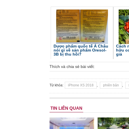
Dược phẩm quốc tế Á Châu
Cách 
nói gì về sản phẩm Oresol-
hữu cơ
3B bị thu hồi?
giả
Thích và chia sẻ bài viết:
Từ khóa:
iPhone XS 2018
,
phiên bản
,
TIN LIÊN QUAN