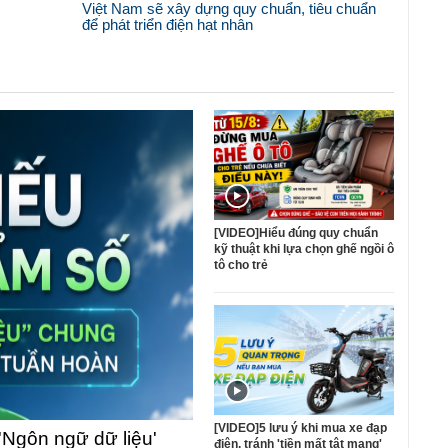
Việt Nam sẽ xây dựng quy chuẩn, tiêu chuẩn
để phát triển điện hạt nhân
[VIDEO]Hiểu đúng quy chuẩn
kỹ thuật khi lựa chọn ghế ngồi ô
tô cho trẻ
[VIDEO]5 lưu ý khi mua xe đạp
'Ngôn ngữ dữ liệu'
điện, tránh 'tiền mất tật mang'