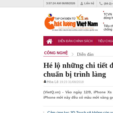
3:57:25 AM
06/08/2026
Liên hệ
(84-2)
TCVN 
đóng h
tháng 
Tiêu c
chống 
nhựa
VinFas
với kh
DIỄN ĐÀN CHÍNH SÁCH
TIÊU CH
pin tr
CÔNG NGHỆ
Diễn đàn
Hé lộ những chi tiết 
chuẩn bị trình làng
Hòa Lê
19:23 31/08/2018
(VietQ.vn) - Vào ngày 12/9, iPhone Xs
iPhone mới này đều có màu mới vàng go
Cảm ứng lực 3D Touch sẽ không còn xu