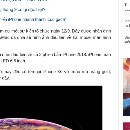
Thu
 tháng 9 có gì đặc biệt?
Lay
hiến iPhone nhanh thành 'cục gạch'
Vin
ca 
ham dự một sự kiện tổ chức ngày 12/9. Đây được nhận định
5Mac đã chia sẻ hình ảnh đầu tiên về hai model màn hình
Sản
kiể
i nhìn đầu tiên về cả 2 phiên bản iPhone 2018: iPhone màn
LED 6,5 inch.
i này đều có tên gọi iPhone Xs với màu mới vàng gold,
c đây.