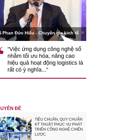
Ông Hoàng Quang Phòn
S Phan Đức Hiếu - Chuyên gia kinh tế
VCCI
"Việc ứng dụng công nghệ số
""Theo tôi, cần 
nhằm tối ưu hóa, nâng cao
gốc rễ về nhận
hiệu quả hoạt động logistics là
nghiệp cần coi
rất có ý nghĩa..."
động hài hoà là
triển..."
UYÊN ĐỀ
TIÊU CHUẨN, QUY CHUẨN
KỸ THUẬT PHỤC VỤ PHÁT
TRIỂN CÔNG NGHỆ CHIẾN
LƯỢC