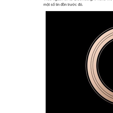
một số tin đồn trước đó.
TS. Nguyễn Đức Độ - Ph
Viện Kinh tế Tài chính
"Có rất nhiều vi
ngay từ bây giờ 
đang được tiến
đầu tư cho kho
nghệ; ban hành
khuyến khích đổ
khởi nghiệp..."