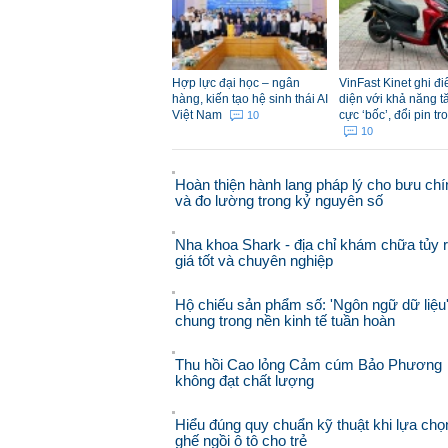
Hợp lực đại học – ngân
VinFast Kinet ghi đ
hàng, kiến tạo hệ sinh thái AI
diện với khả năng t
Việt Nam
cực ‘bốc’, đổi pin tr
10
10
Hoàn thiện hành lang pháp lý cho bưu chí
và đo lường trong kỷ nguyên số
Nha khoa Shark - địa chỉ khám chữa tủy 
giá tốt và chuyên nghiệp
Hộ chiếu sản phẩm số: 'Ngôn ngữ dữ liệu
chung trong nền kinh tế tuần hoàn
Thu hồi Cao lỏng Cảm cúm Bảo Phương
không đạt chất lượng
Hiểu đúng quy chuẩn kỹ thuật khi lựa chọ
ghế ngồi ô tô cho trẻ