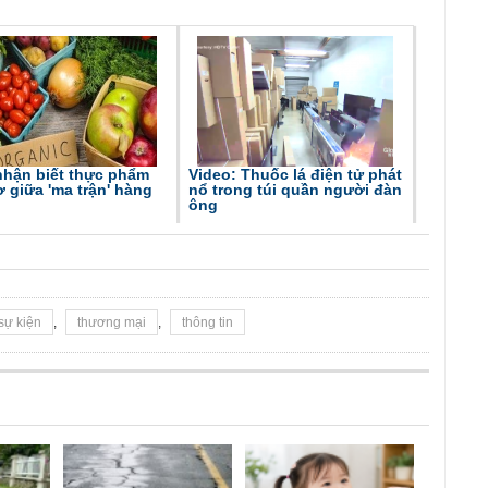
nhận biết thực phẩm
Video: Thuốc lá điện tử phát
 giữa 'ma trận' hàng
nổ trong túi quần người đàn
ông
sự kiện
,
thương mại
,
thông tin