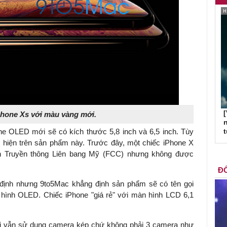
[
Phone Xs với màu vàng mới.
n
ne OLED mới sẽ có kích thước 5,8 inch và 6,5 inch. Tùy
hiện trên sản phẩm này. Trước đây, một chiếc iPhone X
 Truyền thông Liên bang Mỹ (FCC) nhưng không được
ĐỐ
định nhưng 9to5Mac khẳng định sản phẩm sẽ có tên gọi
 hình OLED. Chiếc iPhone "giá rẻ" với màn hình LCD 6,1
ới vẫn sử dụng camera kép chứ không phải 3 camera như