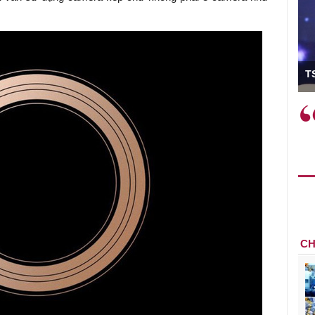
ó Viện trưởng
T
ệc phải làm
Việc sử dụng hiệu quả chính
và trên thực tế
sách tài khóa không chỉ mang ý
 hành như tăng
nghĩa hỗ trợ ngắn hạn mà còn
a học công
đóng vai trò tạo nền tảng cho
 các cơ chế
tăng trưởng bền vững dài hạn.
i mới sáng tạo,
CH