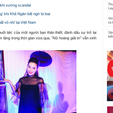
Thu
 khi vướng scandal
Lay
' khi Khả Ngân bất ngờ bị loại
Vin
t vô nhị’ tại Việt Nam
ca 
ổi tiệc của một người bạn thân thiết; đánh dấu sự trở lại
Sản
kiể
 lặng trong thời gian vừa qua. "Nữ hoàng giải trí" vẫn xinh