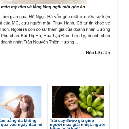
i món mỳ tôm và lẳng lặng ngồi một góc ăn
 thời gian qua, Hồ Ngọc Hà vẫn góp mặt ở nhiều sự kiện
 mặt của MC, cựu người mẫu Thúy Hạnh. Cô tự tin khoe vẻ
nh lịch. Ngoài ra còn có sự tham gia của doanh nhân Dương
Phu nhân Bùi Thị Hà, Hoa hậu Đàm Lưu Ly, doanh nhân
 doanh nhân Trần Nguyễn Thiên Hương…
Hòa Lê
(
T/h
)
làm trắng da không
Trái cây được giá giúp
 qua vào ngày đầu hè
người mua giải nhiệt, người
trồng ‘giải khổ’