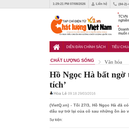
1:29:23 PM
07/08/2026
Liên hệ
(84-2)
TCVN 
nghiền
Doanh
muốn m
Nam
Tiêu c
nghiệp
DIỄN ĐÀN CHÍNH SÁCH
TIÊU CH
CHẤT LƯỢNG SỐNG
Văn hóa
Hồ Ngọc Hà bất ngờ tr
tích’
Hòa Lê
09:18 29/03/2016
(VietQ.vn) - Tối 27/3, Hồ Ngọc Hà đã c
dấu sự trở lại của cô sau những ồn ào v
Sự kiện: