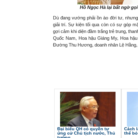
Hồ Ngọc Hà lại bất ngờ gọ
Dù đang vướng phải ồn ào đời tư, nhưng
giải trí. Sự kiện tối qua còn có sự góp
gợi cảm khi diện đầm trắng trẻ trung, tha
Quốc Nam, Hoa hậu Giáng My, Hoa hậu 
Đường Thu Hương, doanh nhân Lệ Hằng,
Đại biểu QH có quyền tự
Cách 
ứng cử Chủ tịch nước, Thủ
thể bỏ
tướng