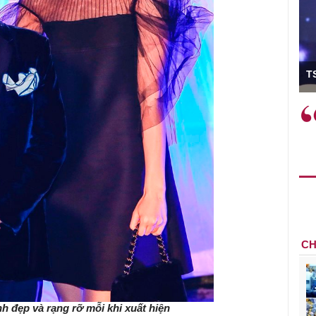
ó Viện trưởng
T
ệc phải làm
Việc sử dụng hiệu quả chính
và trên thực tế
sách tài khóa không chỉ mang ý
 hành như tăng
nghĩa hỗ trợ ngắn hạn mà còn
a học công
đóng vai trò tạo nền tảng cho
 các cơ chế
tăng trưởng bền vững dài hạn.
i mới sáng tạo,
CH
h đẹp và rạng rỡ mỗi khi xuất hiện