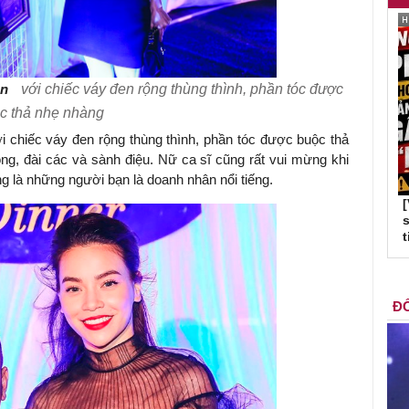
ản
với chiếc váy đen rộng thùng thình, phần tóc được
c thả nhẹ nhàng
 chiếc váy đen rộng thùng thình, phần tóc được buộc thả
ng, đài các và sành điệu. Nữ ca sĩ cũng rất vui mừng khi
g là những người bạn là doanh nhân nổi tiếng.
s
t
ĐỐ