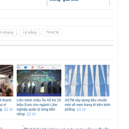
nh Khang
,
Lệ Hằng
,
TP.HCM
h thanh
Liên minh châu Âu hỗ trợ 20
ASTM xây dựng tiêu chuẩn
o vì
triệu Euro cho ngành Lâm
mới về men trang trí trên kính
ng
nghiệp quản lý rừng bền
phẳng
10
10
vững
10