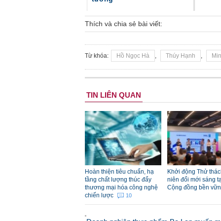
Thích và chia sẻ bài viết:
Từ khóa:
Hồ Ngọc Hà
,
Thúy Hạnh
,
Mi
Ba 'ông lớn' chung tay trình
TIN LIÊN QUAN
làng ô tô Ford Shelby GT-H
Mustang 2016
Hoàn thiện tiêu chuẩn, hạ
Khởi động Thử thác
tầng chất lượng thúc đẩy
niên đổi mới sáng tạ
thương mại hóa công nghệ
Cộng đồng bền vữ
chiến lược
10