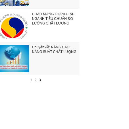
CHÀO MỪNG THÀNH LẬP
NGÀNH TIÊU CHUẨN ĐO
LƯỜNG CHẤT LƯỢNG
Chuyên đề: NÂNG CAO
NĂNG SUẤT CHẤT LƯỢNG
1
2
3