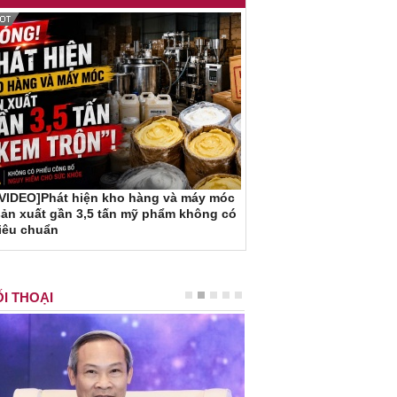
[VIDEO]Phát hiện kho hàng và máy móc
ản xuất gần 3,5 tấn mỹ phẩm không có
iêu chuẩn
I THOẠI