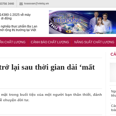
toasoan@vietq.vn
-43756 3440
14380-1:2025 về máy
 di động
 nghiệp thực phẩm Ba Lan
ở rộng thị trường tại Việt
huẩn quốc gia hỗ trợ doanh
 chinh phục thị trường halal
UẨN CHẤT LƯỢNG
CẢNH BÁO CHẤT LƯỢNG
NĂNG SUẤT CHẤT LƯỢNG
CẢ
ở lại sau thời gian dài ‘mất
Ngư
ó mặt trong buổi tiệc của một người bạn thân thiết, đánh
tiê
ề chuyện đời tư.
Cả
toà