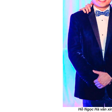
TS. Nguyễn Đức Độ - Ph
Viện Kinh tế Tài chính
"Có rất nhiều vi
ngay từ bây giờ 
đang được tiến
đầu tư cho kho
nghệ; ban hành
khuyến khích đổ
khởi nghiệp..."
Hồ Ngọc Hà vẫn xin