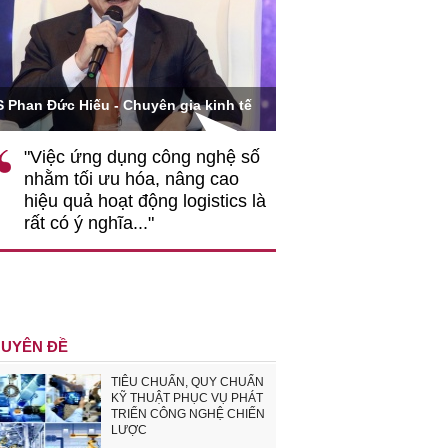
Ông Hoàng Quang Phòn
S Phan Đức Hiếu - Chuyên gia kinh tế
VCCI
"Việc ứng dụng công nghệ số
""Theo tôi, cần 
nhằm tối ưu hóa, nâng cao
gốc rễ về nhận
hiệu quả hoạt động logistics là
nghiệp cần coi
rất có ý nghĩa..."
động hài hoà là
triển..."
UYÊN ĐỀ
TIÊU CHUẨN, QUY CHUẨN
KỸ THUẬT PHỤC VỤ PHÁT
TRIỂN CÔNG NGHỆ CHIẾN
LƯỢC