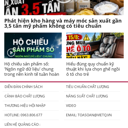
Phát hiện kho hàng và máy móc sản xuất gần
3,5 tấn mỹ phẩm không có tiêu chuẩn
Hộ chiếu sản phẩm số:
Hiểu đúng quy chuẩn kỹ
'Ngôn ngữ dữ liệu' chung
thuật khi lựa chọn ghế ngồi
trong nền kinh tế tuần hoàn
ô tô cho trẻ
DIỄN ĐÀN CHÍNH SÁCH
TIÊU CHUẨN CHẤT LƯỢNG
CẢNH BÁO CHẤT LƯỢNG
NĂNG SUẤT CHẤT LƯỢNG
THƯƠNG HIỆU HỘI NHẬP
VIDEO
HOTLINE: 0963.806.677
EMAIL:
TOASOAN@VIETQ.VN
LIÊN HỆ QUẢNG CÁO :