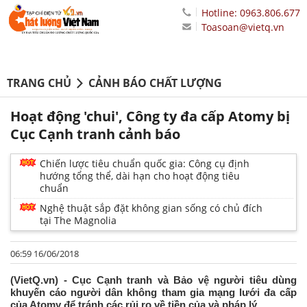
Hotline: 0963.806.677
Toasoan@vietq.vn
TRANG CHỦ
CẢNH BÁO CHẤT LƯỢNG
Hoạt động 'chui', Công ty đa cấp Atomy bị
Cục Cạnh tranh cảnh báo
Chiến lược tiêu chuẩn quốc gia: Công cụ định
hướng tổng thể, dài hạn cho hoạt động tiêu
chuẩn
Nghệ thuật sắp đặt không gian sống có chủ đích
tại The Magnolia
06:59 16/06/2018
(VietQ.vn) - Cục Cạnh tranh và Bảo vệ người tiêu dùng
khuyến cáo người dân không tham gia mạng lưới đa cấp
của Atomy để tránh các rủi ro về tiền của và pháp lý.