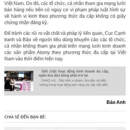
Việt Nam. Do đó, các tổ chức, cá nhân tham gia mạng lưới
bán hàng nêu trên có nguy cơ vi phạm pháp luật hình sự
về hành vi kinh theo phương thức đa cấp không có giấy
chứng nhận đăng ký.
Để tránh các rủi ro vật chất và pháp lý liên quan, Cục Cạnh
tranh và Bảo vệ người tiêu dùng khuyến cáo các tổ chức,
cá nhân không tham gia phát triển mạng lưới kinh doanh
các sản phẩm Atomy theo phương thức đa cấp tại Việt
Nam vào thời điểm hiện nay.
Siết chặt hoạt động kinh doanh đa cấp,
ngăn lừa đảo bùng phát trở lại
(VietQ.vn) - Dấu hiệu vi phạm, lừa đảo và biến
tướng trong hoạt động bán hàng đa cấp vẫn diễn
ra phức tạp với nhiều hình thức tinh vi hơn như
kinh doanh tiền ảo theo hình thức đa cấp…
Bảo Anh
CHIA SẺ ĐẾN BẠN BÈ: