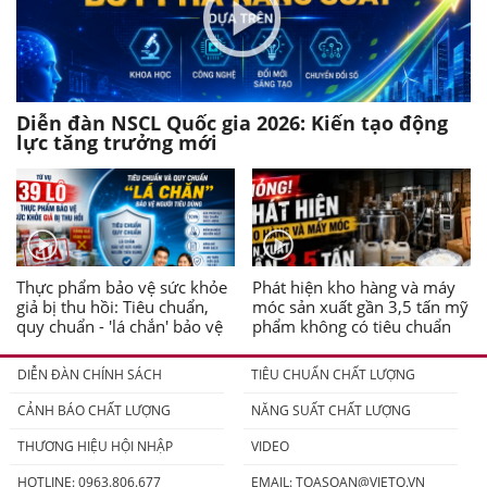
Diễn đàn NSCL Quốc gia 2026: Kiến tạo động
lực tăng trưởng mới
Thực phẩm bảo vệ sức khỏe
Phát hiện kho hàng và máy
giả bị thu hồi: Tiêu chuẩn,
móc sản xuất gần 3,5 tấn mỹ
quy chuẩn - 'lá chắn' bảo vệ
phẩm không có tiêu chuẩn
người tiêu dùng
DIỄN ĐÀN CHÍNH SÁCH
TIÊU CHUẨN CHẤT LƯỢNG
CẢNH BÁO CHẤT LƯỢNG
NĂNG SUẤT CHẤT LƯỢNG
THƯƠNG HIỆU HỘI NHẬP
VIDEO
HOTLINE: 0963.806.677
EMAIL:
TOASOAN@VIETQ.VN