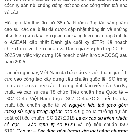
cách ly đàn hồi chống động đất cho các công trình toà nhà
và cầu.
Hội nghị lần thứ lần thứ 38 của Nhóm công tác sản phẩm
cao su, các đại biểu đã được cập nhật thông tin về những
phát triển gần đây liên quan các sáng kiến hội nhập kinh tế
ở ASEAN, cập nhật Đánh giá cuối kỳ (ETR) Kế hoạch
chiến lược về Tiêu chuẩn và Đánh giá Sự phù hợp 2016 –
2025 và việc xây dựng Kế hoạch chiến lược ACCSQ sau
năm 2025.
Tại hội nghị này, Việt Nam đã báo cáo về việc tham gia tích
cực vào công tác xây dựng tiêu chuẩn quốc tế ISO trong
lĩnh vực cao su theo các chương trình làm việc của Ban Kỹ
thuật về cao su của Tổ chức Tiêu chuẩn hóa Quốc tế –
ISO/TC 45. Việt Nam được ISO/TC 45/SC 3 [Tiểu ban kỹ
thuật tiêu chuẩn quốc tế về
Nguyên liệu thô (bao gồm
latex) sử dụng trong ngành cao su
] giao là trưởng dự án
soát xét tiêu chuẩn ISO 127:2018
Latex cao su thiên nhiên
cô đặc – Xác định trị số KOH
và bộ tiêu chuẩn ISO
6101
Cao su – Xác định hàm lượng kim loại bằng phương