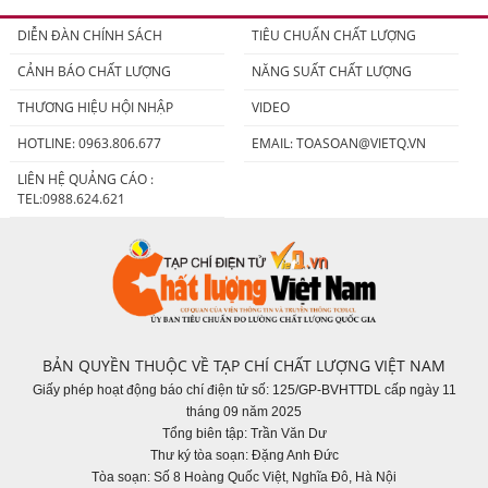
DIỄN ĐÀN CHÍNH SÁCH
TIÊU CHUẨN CHẤT LƯỢNG
CẢNH BÁO CHẤT LƯỢNG
NĂNG SUẤT CHẤT LƯỢNG
THƯƠNG HIỆU HỘI NHẬP
VIDEO
HOTLINE: 0963.806.677
EMAIL:
TOASOAN@VIETQ.VN
LIÊN HỆ QUẢNG CÁO :
TEL:0988.624.621
BẢN QUYỀN THUỘC VỀ TẠP CHÍ CHẤT LƯỢNG VIỆT NAM
Giấy phép hoạt động báo chí điện tử số: 125/GP-BVHTTDL cấp ngày 11
tháng 09 năm 2025
Tổng biên tập: Trần Văn Dư
Thư ký tòa soạn: Đặng Anh Đức
Tòa soạn: Số 8 Hoàng Quốc Việt, Nghĩa Đô, Hà Nội