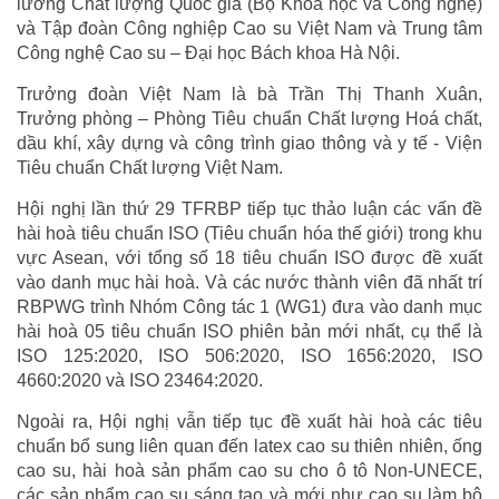
lường Chất lượng Quốc gia (Bộ Khoa học và Công nghệ)
và Tập đoàn Công nghiệp Cao su Việt Nam và Trung tâm
Công nghệ Cao su – Đại học Bách khoa Hà Nội.
Trưởng đoàn Việt Nam là bà Trần Thị Thanh Xuân,
Trưởng phòng – Phòng Tiêu chuẩn Chất lượng Hoá chất,
dầu khí, xây dựng và công trình giao thông và y tế - Viện
Tiêu chuẩn Chất lượng Việt Nam.
Hội nghị lần thứ 29 TFRBP tiếp tục thảo luận các vấn đề
hài hoà tiêu chuẩn ISO (Tiêu chuẩn hóa thế giới) trong khu
vực Asean, với tổng số 18 tiêu chuẩn ISO được đề xuất
vào danh mục hài hoà. Và các nước thành viên đã nhất trí
RBPWG trình Nhóm Công tác 1 (WG1) đưa vào danh mục
hài hoà 05 tiêu chuẩn ISO phiên bản mới nhất, cụ thể là
ISO 125:2020, ISO 506:2020, ISO 1656:2020, ISO
4660:2020 và ISO 23464:2020.
Ngoài ra, Hội nghị vẫn tiếp tục đề xuất hài hoà các tiêu
chuẩn bổ sung liên quan đến latex cao su thiên nhiên, ống
cao su, hài hoà sản phẩm cao su cho ô tô Non-UNECE,
các sản phẩm cao su sáng tạo và mới như cao su làm bộ