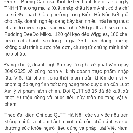
Đội 7 – Phòng Cảnh sát Kinh tế tiến hành kiểm tra Công ty
TNHH Thương mại & Xuất nhập khẩu Nam Anh, có địa chỉ
tại số 35 Thạch Cầu, phường Long Biên, Hà Nội. Kết quả
cho thấy, doanh nghiệp đang bày bán nhiều mặt hàng thực
phẩm do nước ngoài sản xuất như 360 gói thạch sữa chua
Pudding DeeDo Mikku, 120 gói kẹo dẻo Wiggles, 180 chai
nước cốt chanh, với tổng trị giá 35,1 triệu đồng, nhưng
không xuất trình được hóa đơn, chứng từ chứng minh tính
hợp pháp.
Đáng chú ý, doanh nghiệp này từng bị xử phạt vào ngày
20/8/2025 về cùng hành vi kinh doanh thực phẩm nhập
lậu. Việc tái phạm trong thời gian ngắn khiến đơn vị vi
phạm bị áp dụng tình tiết tăng nặng theo quy định của Luật
Xử lý vi phạm hành chính. Đội QLTT số 16 đã đề xuất xử
phạt 70 triệu đồng và buộc tiêu hủy toàn bộ tang vật vi
phạm.
Theo đại diện Chi cục QLTT Hà Nội, các vụ việc nêu trên
không chỉ là vi phạm hành chính mà còn phản ánh sự coi
thường sức khỏe người tiêu dùng và pháp luật Việt Nam.