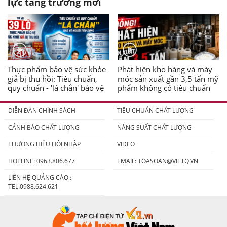
lực tăng trưởng mới
Thực phẩm bảo vệ sức khỏe
Phát hiện kho hàng và máy
giả bị thu hồi: Tiêu chuẩn,
móc sản xuất gần 3,5 tấn mỹ
quy chuẩn - 'lá chắn' bảo vệ
phẩm không có tiêu chuẩn
người tiêu dùng
DIỄN ĐÀN CHÍNH SÁCH
TIÊU CHUẨN CHẤT LƯỢNG
CẢNH BÁO CHẤT LƯỢNG
NĂNG SUẤT CHẤT LƯỢNG
THƯƠNG HIỆU HỘI NHẬP
VIDEO
HOTLINE: 0963.806.677
EMAIL:
TOASOAN@VIETQ.VN
LIÊN HỆ QUẢNG CÁO :
TEL:0988.624.621