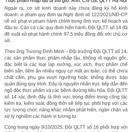
Thực phẩm nhập lậu bị thu giữ. Ảnh: Chi cục QLTT Hà Nội
Ngoài ra, cơ sở kinh doanh này chưa đăng ký hộ kinh
doanh, vi phạm quy định tại Nghị định số 122/2021/NĐ-CP
về xử phạt vi phạm hành chính trong lĩnh vực kế hoạch và
đầu tư. Căn cứ các quy định hiện hành, Đội QLTT số 14 đã
đề xuất xử phạt hành chính 97,5 triệu đồng đối với chủ cơ
sở.
Theo ông Trương Đình Minh – Đội trưởng Đội QLTT số 14,
các sản phẩm thực phẩm nhập lậu, không rõ nguồn gốc,
đặc biệt là các loại lạp xưởng, xúc xích, thực phẩm chế
biến sẵn, tiềm ẩn nhiều nguy cơ mất an toàn, có thể chứa
chất cấm, phụ gia vượt ngưỡng hoặc không được bảo
quản đúng quy trình. Đây là nguyên nhân trực tiếp dẫn đến
ngộ độc thực phẩm và các bệnh đường tiêu hóa. Đội QLTT
số 14 xác định đây là lĩnh vực trọng điểm trong công tác
kiểm tra, kiểm soát, đồng thời sẽ tiếp tục phối hợp với các
lực lượng chức năng khác nhằm phát hiện, ngăn chặn và
xử lý nghiêm các hành vi tương tự.
Cũng trong ngày 9/10/2025, Đội QLTT số 16 phối hợp với