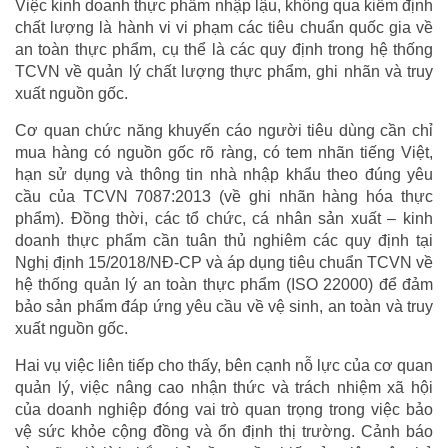
Việc kinh doanh thực phẩm nhập lậu, không qua kiểm định
chất lượng là hành vi vi phạm các tiêu chuẩn quốc gia về
an toàn thực phẩm, cụ thể là các quy định trong hệ thống
TCVN về quản lý chất lượng thực phẩm, ghi nhãn và truy
xuất nguồn gốc.
Cơ quan chức năng khuyến cáo người tiêu dùng cần chỉ
mua hàng có nguồn gốc rõ ràng, có tem nhãn tiếng Việt,
hạn sử dụng và thông tin nhà nhập khẩu theo đúng yêu
cầu của TCVN 7087:2013 (về ghi nhãn hàng hóa thực
phẩm). Đồng thời, các tổ chức, cá nhân sản xuất – kinh
doanh thực phẩm cần tuân thủ nghiêm các quy định tại
Nghị định 15/2018/NĐ-CP và áp dụng tiêu chuẩn TCVN về
hệ thống quản lý an toàn thực phẩm (ISO 22000) để đảm
bảo sản phẩm đáp ứng yêu cầu về vệ sinh, an toàn và truy
xuất nguồn gốc.
Hai vụ việc liên tiếp cho thấy, bên cạnh nỗ lực của cơ quan
quản lý, việc nâng cao nhận thức và trách nhiệm xã hội
của doanh nghiệp đóng vai trò quan trọng trong việc bảo
vệ sức khỏe cộng đồng và ổn định thị trường. Cảnh báo