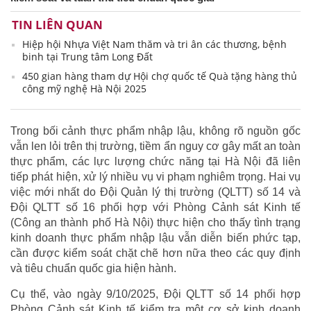
TIN LIÊN QUAN
Hiệp hội Nhựa Việt Nam thăm và tri ân các thương, bệnh
binh tại Trung tâm Long Đất
450 gian hàng tham dự Hội chợ quốc tế Quà tặng hàng thủ
công mỹ nghệ Hà Nội 2025
Trong bối cảnh thực phẩm nhập lậu, không rõ nguồn gốc
vẫn len lỏi trên thị trường, tiềm ẩn nguy cơ gây mất an toàn
thực phẩm, các lực lượng chức năng tại Hà Nội đã liên
tiếp phát hiện, xử lý nhiều vụ vi phạm nghiêm trọng. Hai vụ
việc mới nhất do Đội Quản lý thị trường (QLTT) số 14 và
Đội QLTT số 16 phối hợp với Phòng Cảnh sát Kinh tế
(Công an thành phố Hà Nội) thực hiện cho thấy tình trạng
kinh doanh thực phẩm nhập lậu vẫn diễn biến phức tạp,
cần được kiểm soát chặt chẽ hơn nữa theo các quy định
và tiêu chuẩn quốc gia hiện hành.
Cụ thể, vào ngày 9/10/2025, Đội QLTT số 14 phối hợp
Phòng Cảnh sát Kinh tế kiểm tra một cơ sở kinh doanh