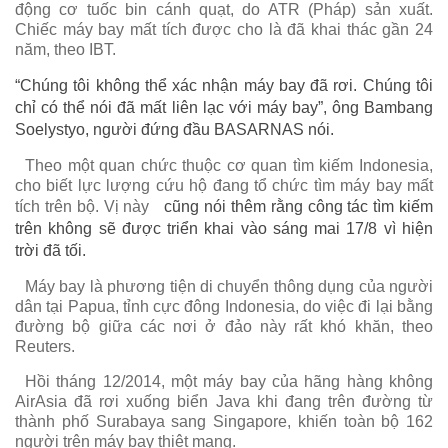
động cơ tuốc bin cánh quạt, do ATR (Pháp) sản xuất.
Chiếc máy bay mất tích được cho là đã khai thác gần 24
năm, theo IBT.
“Chúng tôi không thể xác nhận máy bay đã rơi. Chúng tôi
chỉ có thể nói đã mất liên lạc với máy bay”, ông Bambang
Soelystyo, người đứng đầu BASARNAS nói.
Theo một quan chức thuộc cơ quan tìm kiếm Indonesia,
cho biết lực lượng cứu hộ đang tổ chức tìm máy bay mất
tích trên bộ. Vị này
cũng nói thêm rằng công tác tìm kiếm
trên không sẽ được triển khai vào sáng mai 17/8 vì hiện
trời đã tối.
Máy bay là phương tiện di chuyển thông dụng của người
dân tại Papua, tỉnh cực đông Indonesia, do việc đi lại bằng
đường bộ giữa các nơi ở đảo này rất khó khăn, theo
Reuters.
Hồi tháng 12/2014, một máy bay của hãng hàng không
AirAsia đã rơi xuống biển Java khi đang trên đường từ
thành phố Surabaya sang Singapore, khiến toàn bộ 162
người trên máy bay thiệt mạng.