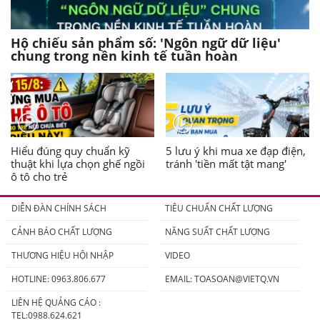
Hộ chiếu sản phẩm số: 'Ngôn ngữ dữ liệu'
chung trong nền kinh tế tuần hoàn
Hiểu đúng quy chuẩn kỹ
5 lưu ý khi mua xe đạp điện,
thuật khi lựa chọn ghế ngồi
tránh 'tiền mất tật mang'
ô tô cho trẻ
DIỄN ĐÀN CHÍNH SÁCH
TIÊU CHUẨN CHẤT LƯỢNG
CẢNH BÁO CHẤT LƯỢNG
NĂNG SUẤT CHẤT LƯỢNG
THƯƠNG HIỆU HỘI NHẬP
VIDEO
HOTLINE: 0963.806.677
EMAIL:
TOASOAN@VIETQ.VN
LIÊN HỆ QUẢNG CÁO :
TEL:0988.624.621