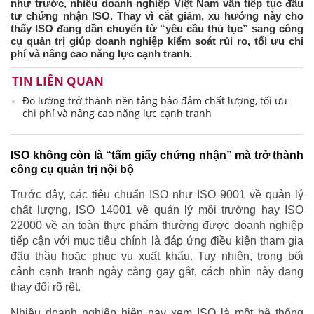
như trước, nhiều doanh nghiệp Việt Nam vẫn tiếp tục đầu
tư chứng nhận ISO. Thay vì cắt giảm, xu hướng này cho
thấy ISO đang dần chuyển từ “yêu cầu thủ tục” sang công
cụ quản trị giúp doanh nghiệp kiểm soát rủi ro, tối ưu chi
phí và nâng cao năng lực cạnh tranh.
TIN LIÊN QUAN
Đo lường trở thành nền tảng bảo đảm chất lượng, tối ưu
chi phí và nâng cao năng lực cạnh tranh
ISO không còn là “tấm giấy chứng nhận” mà trở thành
công cụ quản trị nội bộ
Trước đây, các tiêu chuẩn ISO như ISO 9001 về quản lý
chất lượng, ISO 14001 về quản lý môi trường hay ISO
22000 về an toàn thực phẩm thường được doanh nghiệp
tiếp cận với mục tiêu chính là đáp ứng điều kiện tham gia
đấu thầu hoặc phục vụ xuất khẩu. Tuy nhiên, trong bối
cảnh cạnh tranh ngày càng gay gắt, cách nhìn này đang
thay đổi rõ rệt.
Nhiều doanh nghiệp hiện nay xem ISO là một hệ thống