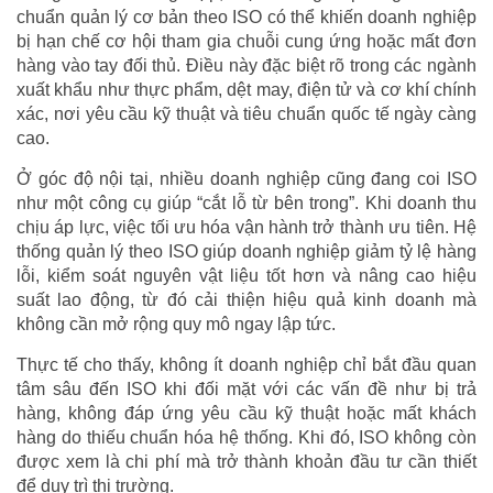
chuẩn quản lý cơ bản theo ISO có thể khiến doanh nghiệp
bị hạn chế cơ hội tham gia chuỗi cung ứng hoặc mất đơn
hàng vào tay đối thủ. Điều này đặc biệt rõ trong các ngành
xuất khẩu như thực phẩm, dệt may, điện tử và cơ khí chính
xác, nơi yêu cầu kỹ thuật và tiêu chuẩn quốc tế ngày càng
cao.
Ở góc độ nội tại, nhiều doanh nghiệp cũng đang coi ISO
như một công cụ giúp “cắt lỗ từ bên trong”. Khi doanh thu
chịu áp lực, việc tối ưu hóa vận hành trở thành ưu tiên. Hệ
thống quản lý theo ISO giúp doanh nghiệp giảm tỷ lệ hàng
lỗi, kiểm soát nguyên vật liệu tốt hơn và nâng cao hiệu
suất lao động, từ đó cải thiện hiệu quả kinh doanh mà
không cần mở rộng quy mô ngay lập tức.
Thực tế cho thấy, không ít doanh nghiệp chỉ bắt đầu quan
tâm sâu đến ISO khi đối mặt với các vấn đề như bị trả
hàng, không đáp ứng yêu cầu kỹ thuật hoặc mất khách
hàng do thiếu chuẩn hóa hệ thống. Khi đó, ISO không còn
được xem là chi phí mà trở thành khoản đầu tư cần thiết
để duy trì thị trường.