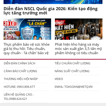
Diễn đàn NSCL Quốc gia 2026: Kiến tạo động
lực tăng trưởng mới
Thực phẩm bảo vệ sức khỏe
Phát hiện kho hàng và máy
giả bị thu hồi: Tiêu chuẩn,
móc sản xuất gần 3,5 tấn mỹ
quy chuẩn - 'lá chắn' bảo vệ
phẩm không có tiêu chuẩn
người tiêu dùng
DIỄN ĐÀN CHÍNH SÁCH
TIÊU CHUẨN CHẤT LƯỢNG
CẢNH BÁO CHẤT LƯỢNG
NĂNG SUẤT CHẤT LƯỢNG
THƯƠNG HIỆU HỘI NHẬP
VIDEO
HOTLINE: 0963.806.677
EMAIL:
TOASOAN@VIETQ.VN
LIÊN HỆ QUẢNG CÁO :
TEL:0988.624.621