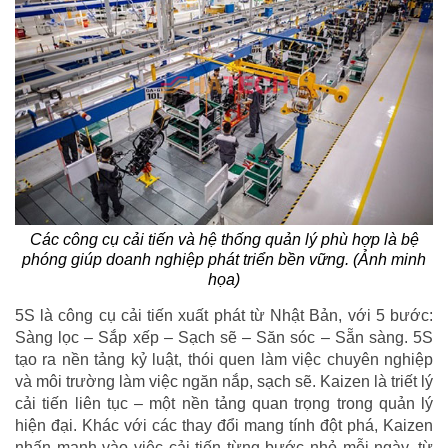
Các công cụ cải tiến và hệ thống quản lý phù hợp là bệ
phóng giúp doanh nghiệp phát triển bền vững. (Ảnh minh
họa)
5S là công cụ cải tiến xuất phát từ Nhật Bản, với 5 bước:
Sàng lọc – Sắp xếp – Sạch sẽ – Săn sóc – Sẵn sàng. 5S
tạo ra nền tảng kỷ luật, thói quen làm việc chuyên nghiệp
và môi trường làm việc ngăn nắp, sạch sẽ. Kaizen là triết lý
cải tiến liên tục – một nền tảng quan trọng trong quản lý
hiện đại. Khác với các thay đổi mang tính đột phá, Kaizen
nhấn mạnh vào việc cải tiến từng bước nhỏ mỗi ngày, từ