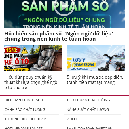
Hộ chiếu sản phẩm số: 'Ngôn ngữ dữ liệu'
chung trong nền kinh tế tuần hoàn
Hiểu đúng quy chuẩn kỹ
5 lưu ý khi mua xe đạp điện,
thuật khi lựa chọn ghế ngồi
tránh 'tiền mất tật mang'
ô tô cho trẻ
DIỄN ĐÀN CHÍNH SÁCH
TIÊU CHUẨN CHẤT LƯỢNG
CẢNH BÁO CHẤT LƯỢNG
NĂNG SUẤT CHẤT LƯỢNG
THƯƠNG HIỆU HỘI NHẬP
VIDEO
HOTLINE: 0963.806.677
EMAIL:
TOASOAN@VIETQ.VN