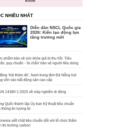
khỏe
C NHIỀU NHẤT
Diễn đàn NSCL Quốc gia
2026: Kiến tạo động lực
tăng trưởng mới
c phẩm bảo vệ sức khỏe giả bị thu hồi: Tiêu
ẩn, quy chuẩn - 'lá chắn' bảo vệ người tiêu dùng
tầng ‘trải thảm đỏ’, Nam trung tâm Đà Nẵng hút
g vốn vào bất động sản cao cấp
N 14380-1:2025 về máy nghiền di động
ng Quốc thành lập Ủy ban Kỹ thuật tiêu chuẩn
 thông tin lượng tử
onesia siết chặt tiêu chuẩn đối với tổ chức thẩm
h thị trường carbon