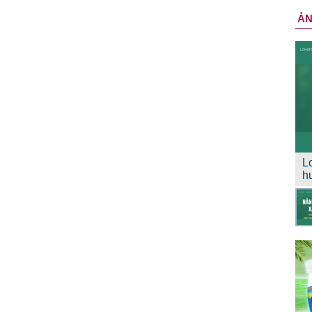
Ả
L
h