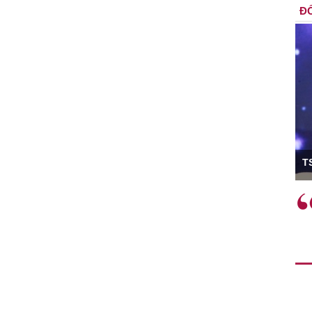
ĐỐ
ó Viện trưởng
T
ệc phải làm
Việc sử dụng hiệu quả chính
và trên thực tế
sách tài khóa không chỉ mang ý
 hành như tăng
nghĩa hỗ trợ ngắn hạn mà còn
a học công
đóng vai trò tạo nền tảng cho
 các cơ chế
tăng trưởng bền vững dài hạn.
i mới sáng tạo,