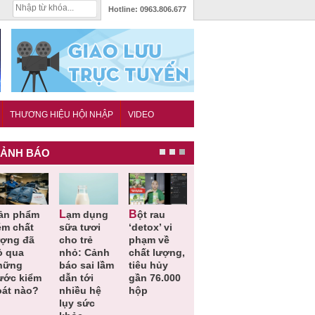
Hotline:
0963.806.677
THƯƠNG HIỆU HỘI NHẬP
VIDEO
ẢNH BÁO
Lạm dụng
Bột rau
Những quy
Thu hồi đồ
ém chất
sữa tươi
‘detox’ vi
định cần
ngủ trẻ e
ượng đã
cho trẻ
phạm về
biết trong
Michley d
ỏ qua
nhỏ: Cảnh
chất lượng,
QCVN
không đá
hững
báo sai lầm
tiêu hủy
25:2025/BCT
ứng tiêu
ước kiểm
dẫn tới
gần 76.000
để hạn chế
chuẩn an
oát nào?
nhiều hệ
hộp
sự cố điện
toàn
lụy sức
khi thi công