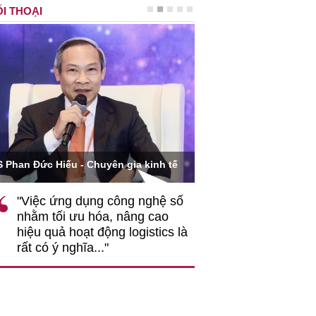
I THOẠI
Ông Hoàng Quang Phòn
S Phan Đức Hiếu - Chuyên gia kinh tế
VCCI
"Việc ứng dụng công nghệ số
""Theo tôi, cần 
nhằm tối ưu hóa, nâng cao
gốc rễ về nhận
hiệu quả hoạt động logistics là
nghiệp cần coi
rất có ý nghĩa..."
động hài hoà là
triển..."