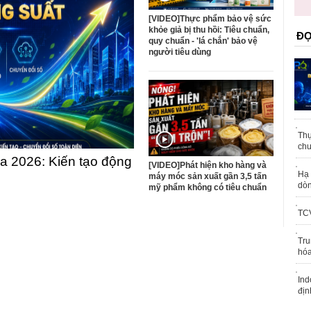
trái phép
[VIDEO]Thực phẩm bảo vệ sức
khỏe giả bị thu hồi: Tiêu chuẩn,
ĐỌ
quy chuẩn - 'lá chắn' bảo vệ
người tiêu dùng
Thự
chu
 2026: Kiến tạo động
[VIDEO]Phát hiện kho hàng và
Hạ 
máy móc sản xuất gần 3,5 tấn
dòn
mỹ phẩm không có tiêu chuẩn
TCV
Tru
hóa
Ind
địn