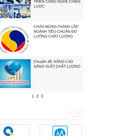
TRIỂN CÔNG NGHỆ CHIẾN
LƯỢC
CHÀO MỪNG THÀNH LẬP
NGÀNH TIÊU CHUẨN ĐO
LƯỜNG CHẤT LƯỢNG
Chuyên đề: NÂNG CAO
NĂNG SUẤT CHẤT LƯỢNG
1
2
3