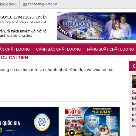
toasoan@vietq.vn
-43756 3440
ISO/IEC 17043:2025: Chuẩn
ng lực tổ chức cung cấp thử
 thành thạo
ền, rõ trách nhiệm đối với tổ
ánh giá sự phù hợp
lược tiêu chuẩn quốc gia:
ụ định hướng tổng thể, dài
UẨN CHẤT LƯỢNG
CẢNH BÁO CHẤT LƯỢNG
NĂNG SUẤT CHẤT LƯỢNG
o hoạt động tiêu chuẩn
 CU CAI TIEN
C
ề cong cu cai tien mới và nhanh nhất. Đón đọc và chia sẻ bài
Thu hồi
Người tiêu
Cảnh báo
Thu hồi
Sản phẩm
 em
Cao lỏng
dùng cần
sản phẩm
toàn quốc
k
 do
Cảm cúm
cảnh giác
nhập ngoại
và tiêu hủy
l
áp
Bảo
lựa chọn
bị thu hồi
nước rửa
b
u
Phương
thịt lợn đạt
do mất an
tay dạng
n
n
không đạt
tiêu chuẩn
toàn có thể
bọt Layer
b
chất lượng
và an toàn
xuất hiện
Clean do
s
tại Việt Nam
sản xuất