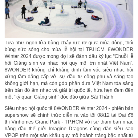
Tựa như ngọn lửa bùng cháy rực rỡ giữa mùa đông, thổi
bùng sức sống cho mùa lễ hội tại TP.HCM, 8WONDER
Winter 2024 được mong đợi sẽ đánh dấu kỷ lục “Chuỗi lễ
hội Giáng sinh và nhạc hội quy mô lớn nhất Việt Nam”.
8WONDER không chỉ khẳng định tầm vóc siêu nhạc hội
xứng tầm đẳng cấp với sự đầu tư công phu và sáng tạo
không giới hạn, mà còn góp phần đưa Việt Nam tỏa sáng
trên bản đồ âm nhạc và giải trí quốc tế, hứa hẹn đem đến
một “kỳ quan Giáng sinh” độc đáo giữa Sài Thành.
Siêu nhạc hội quốc tế 8WONDER Winter 2024 - phiên bản
supershow sẽ chính thức diễn ra vào tối 08/12 tại Đại đô
thị Vinhomes Grand Park - TP.HCM với sự tham ban nhạc
hàng đầu thế giới Imagine Dragons cùng dàn siêu sao
VPOP trên một sân khấu quy mô hoành tráng bậc nhất từ