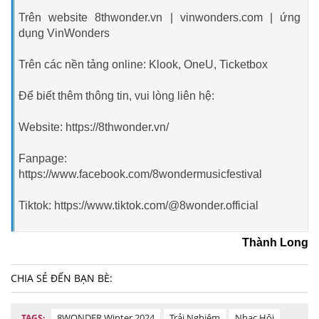
Trên website 8thwonder.vn | vinwonders.com | ứng
dụng VinWonders
Trên các nền tảng online: Klook, OneU, Ticketbox
Để biết thêm thông tin, vui lòng liên hệ:
Website: https://8thwonder.vn/
Fanpage:
https://www.facebook.com/8wondermusicfestival
Tiktok: https://www.tiktok.com/@8wonder.official
Thành Long
CHIA SẺ ĐẾN BẠN BÈ:
8WONDER Winter 2024
Trải Nghiệm
Nhạc Hội
TAGS: