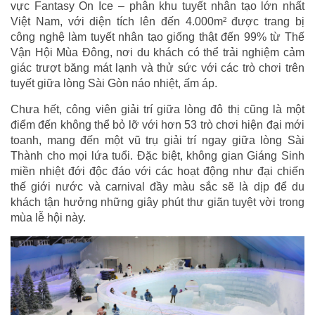
vực Fantasy On Ice – phân khu tuyết nhân tạo lớn nhất
Việt Nam, với diện tích lên đến 4.000m² được trang bị
công nghệ làm tuyết nhân tạo giống thật đến 99% từ Thế
Vận Hội Mùa Đông, nơi du khách có thể trải nghiệm cảm
giác trượt băng mát lạnh và thử sức với các trò chơi trên
tuyết giữa lòng Sài Gòn náo nhiệt, ấm áp.
Chưa hết, công viên giải trí giữa lòng đô thị cũng là một
điểm đến không thể bỏ lỡ với hơn 53 trò chơi hiện đại mới
toanh, mang đến một vũ trụ giải trí ngay giữa lòng Sài
Thành cho mọi lứa tuổi. Đặc biệt, không gian Giáng Sinh
miền nhiệt đới độc đáo với các hoạt động như đại chiến
thế giới nước và carnival đầy màu sắc sẽ là dịp để du
khách tận hưởng những giây phút thư giãn tuyệt vời trong
mùa lễ hội này.