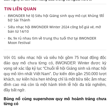
TIN LIÊN QUAN
8WONDER hé lộ Siêu hội Giáng sinh quy mô cực khủng 'đổ
bộ' Sài Thành
Siêu nhạc hội 8WONDER Winter 2024 công bố giá vé, mở
bán từ 14/10
8x, 9x rủ nhau tìm về trung thu tuổi thơ tại 8WONDER
Moon Festival
Với 01 siêu nhạc hội và siêu hội gồm 75 hoạt động độc
đáo quy mô chưa từng có, 8WONDER Winter được kỳ
vọng sẽ xác lập kỷ lục “Chuỗi lễ hội Giáng sinh và nhạc hội
quy mô lớn nhất Việt Nam”. Dự kiến đón gần 250.000 lượt
khách, sự kiện hứa hẹn không chỉ là một bữa tiệc âm nhạc
đỉnh cao mà còn là một hành trình lễ hội đa trải nghiệm,
đầy bất ngờ.
Bùng nổ cùng supershow quy mô hoành tráng chưa
từng có