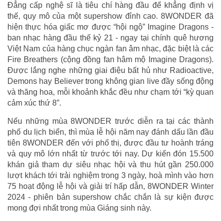
Đẳng cấp nghệ sĩ là tiêu chí hàng đầu để khẳng định vị
thế, quy mô của một supershow đỉnh cao. 8WONDER đã
hiện thực hóa giấc mơ được “hội ngộ” Imagine Dragons -
ban nhạc hàng đầu thế kỷ 21 - ngay tại chính quê hương
Việt Nam của hàng chục ngàn fan âm nhạc, đặc biệt là các
Fire Breathers (cộng đồng fan hâm mộ Imagine Dragons).
Được lắng nghe những giai điệu bất hủ như Radioactive,
Demons hay Believer trong không gian live đầy sống động
và thăng hoa, mỗi khoảnh khắc đều như chạm tới “kỳ quan
cảm xúc thứ 8”.
Nếu những mùa 8WONDER trước diễn ra tại các thành
phố du lịch biển, thì mùa lễ hội năm nay đánh dấu lần đầu
tiên 8WONDER đến với phố thị, được đầu tư hoành tráng
và quy mô lớn nhất từ trước tới nay. Dự kiến đón 15.500
khán giả tham dự siêu nhạc hội và thu hút gần 250.000
lượt khách tới trải nghiệm trong 3 ngày, hoà mình vào hơn
75 hoạt động lễ hội và giải trí hấp dẫn, 8WONDER Winter
2024 - phiên bản supershow chắc chắn là sự kiện được
mong đợi nhất trong mùa Giáng sinh này.