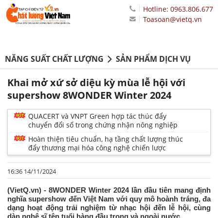
Hotline: 0963.806.677
Toasoan@vietq.vn
NĂNG SUẤT CHẤT LƯỢNG
SẢN PHẨM DỊCH VỤ
Khai mở xứ sở diệu kỳ mùa lễ hội với
supershow 8WONDER Winter 2024
QUACERT và VNPT Green hợp tác thúc đẩy
chuyển đổi số trong chứng nhận nông nghiệp
Hoàn thiện tiêu chuẩn, hạ tầng chất lượng thúc
đẩy thương mại hóa công nghệ chiến lược
16:36 14/11/2024
(VietQ.vn) - 8WONDER Winter 2024 lần đầu tiên mang định
nghĩa supershow đến Việt Nam với quy mô hoành tráng, đa
dạng hoạt động trải nghiệm từ nhạc hội đến lễ hội, cùng
dàn nghệ sĩ tên tuổi hàng đầu trong và ngoài nước.