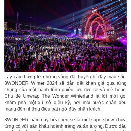
Lấy cảm hứng từ những vùng đất huyền bí đầy màu sắc,
8WONDER Winter 2024 sẽ dẫn dắt khán giả qua từng
chặng của một hành trình phiêu lưu rực rỡ và mê hoặc.
Chủ đề Unwrap The Wonder Winterland là lời mời gọi
khám phá một xứ sở diệu kỳ, nơi mỗi bước chân đều
mang đến những điều bất ngờ đầy phấn khích.
8WONDER năm nay hứa hẹn sẽ là một supershow chưa
từng có với sân khấu hoành tráng và ấn tượng. Được đầu