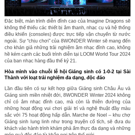
Đặc biệt, màn trình diễn đỉnh cao của Imagine Dragons sẽ
không thể thiếu các thiết bị âm thanh, nhạc cụ và hệ thống
điều khiển (consoles) được trực tiếp vận chuyển từ nước
ngoài. Sự “chịu chơi” của 8WONDER Winter sẽ mang đến
cho khán giả những trải nghiệm âm nhạc đỉnh cao, không
hề kém cạnh các buổi trình diễn tại LOOM World Tour 2024
của ban nhạc hàng đầu thế kỷ 21.
Hòa mình vào chuỗi lễ hội Giáng sinh có 1-0-2 tại Sài
Thành với loạt trải nghiệm đa dạng, độc đáo
Lần đầu tiên có sự kết hợp giữa Giáng sinh Châu Âu và
Giáng sinh miền nhiệt đới, 8WONDER Winter 2024 không
chỉ có âm nhạc đỉnh cao, mà còn là thiên đường của
những hoạt động vui chơi giải trí và nghệ thuật đầy màu
sắc với 75 hoạt động hấp dẫn. Marche de Noel – khu chợ
Giáng sinh lung linh như trong truyện cổ tích, sẽ đưa du
khách vào hành trình khám phá ẩm thực đa dạng và những
món quà độc đáo từ khắp nơi trên thế giới.