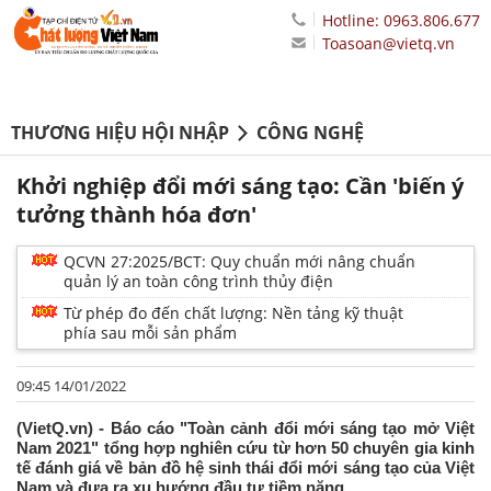
Hotline: 0963.806.677
Toasoan@vietq.vn
THƯƠNG HIỆU HỘI NHẬP
CÔNG NGHỆ
Khởi nghiệp đổi mới sáng tạo: Cần 'biến ý
tưởng thành hóa đơn'
QCVN 27:2025/BCT: Quy chuẩn mới nâng chuẩn
quản lý an toàn công trình thủy điện
Từ phép đo đến chất lượng: Nền tảng kỹ thuật
phía sau mỗi sản phẩm
09:45 14/01/2022
(VietQ.vn) - Báo cáo "Toàn cảnh đổi mới sáng tạo mở Việt
Nam 2021" tổng hợp nghiên cứu từ hơn 50 chuyên gia kinh
tế đánh giá về bản đồ hệ sinh thái đổi mới sáng tạo của Việt
Nam và đưa ra xu hướng đầu tư tiềm năng.