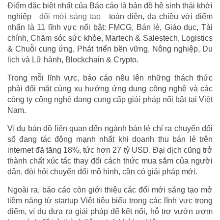
Điểm đặc biệt nhất của Báo cáo là bản đồ hệ sinh thái khởi
nghiệp
đổi mới sáng tạo
toàn diện, đa chiều với điểm
nhấn là 11 lĩnh vực nổi bật: FMCG, Bán lẻ, Giáo dục, Tài
chính, Chăm sóc sức khỏe, Martech & Salestech, Logistics
& Chuỗi cung ứng, Phát triển bền vững, Nông nghiệp, Du
lịch và Lữ hành, Blockchain & Crypto.
Trong mỗi lĩnh vực, báo cáo nêu lên những thách thức
phải đối mặt cùng xu hướng ứng dụng công nghệ và các
công ty công nghệ đang cung cấp giải pháp nổi bật tại Việt
Nam.
Ví dụ bản đồ liên quan đến ngành bán lẻ chỉ ra chuyển đổi
số đang tác động mạnh nhất khi doanh thu bán lẻ trên
internet đã tăng 18%, tức hơn 27 tỷ USD. Đại dịch cũng trở
thành chất xúc tác thay đổi cách thức mua sắm của người
dân, đòi hỏi chuyển đổi mô hình, cần có giải pháp mới.
Ngoài ra, báo cáo còn giới thiệu các đổi mới sáng tạo mở
tiềm năng từ startup Việt tiêu biểu trong các lĩnh vực trọng
điểm, ví dụ đưa ra giải pháp để kết nối, hỗ trợ vườn ươm