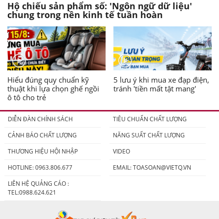
Hộ chiếu sản phẩm số: 'Ngôn ngữ dữ liệu'
chung trong nền kinh tế tuần hoàn
Hiểu đúng quy chuẩn kỹ
5 lưu ý khi mua xe đạp điện,
thuật khi lựa chọn ghế ngồi
tránh 'tiền mất tật mang'
ô tô cho trẻ
DIỄN ĐÀN CHÍNH SÁCH
TIÊU CHUẨN CHẤT LƯỢNG
CẢNH BÁO CHẤT LƯỢNG
NĂNG SUẤT CHẤT LƯỢNG
THƯƠNG HIỆU HỘI NHẬP
VIDEO
HOTLINE: 0963.806.677
EMAIL:
TOASOAN@VIETQ.VN
LIÊN HỆ QUẢNG CÁO :
TEL:0988.624.621