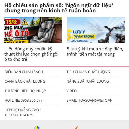
Hộ chiếu sản phẩm số: 'Ngôn ngữ dữ liệu'
chung trong nền kinh tế tuần hoàn
Hiểu đúng quy chuẩn kỹ
5 lưu ý khi mua xe đạp điện,
thuật khi lựa chọn ghế ngồi
tránh 'tiền mất tật mang'
ô tô cho trẻ
DIỄN ĐÀN CHÍNH SÁCH
TIÊU CHUẨN CHẤT LƯỢNG
CẢNH BÁO CHẤT LƯỢNG
NĂNG SUẤT CHẤT LƯỢNG
THƯƠNG HIỆU HỘI NHẬP
VIDEO
HOTLINE: 0963.806.677
EMAIL:
TOASOAN@VIETQ.VN
LIÊN HỆ QUẢNG CÁO :
TEL:0988.624.621