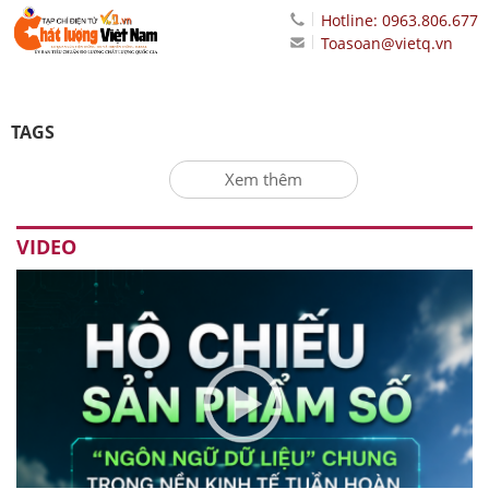
Hotline: 0963.806.677
Toasoan@vietq.vn
TAGS
Xem thêm
VIDEO