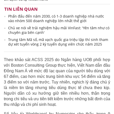
TIN LIÊN QUAN
Phấn đấu đến năm 2030, có 1-3 doanh nghiệp nhà nước
vào nhóm 500 doanh nghiệp lớn nhất thế giới
Chủ xe nói về trải nghiệm hậu mãi VinFast: 'Yên tâm như có
chuyên gia bên cạnh'
Trung tâm Mã số, mã vạch quốc gia triệu tập thí sinh tham
dự xét tuyển vòng 2 kỳ tuyển dụng viên chức năm 2025
Theo khảo sát ACSS 2025 do Ngân hàng UOB phối hợp
với Boston Consulting Group thực hiện, Việt Nam dẫn đầu
Đông Nam Á về mức độ lạc quan của người tiêu dùng với
67 điểm, cao hơn mức trung bình khu vực 54 điểm và tăng
3 điểm so với năm trước. Tuy nhiên, nghịch lý đáng chú ý
là niềm tin tăng nhưng tiêu dùng thực tế chưa theo kịp.
Người dân có xu hướng giữ tiền nhiều hơn, thận trọng
trong chi tiêu và ưu tiên tiết kiệm trước những bất định của
thu nhập và chi phí sinh hoạt.
Số liệu từ Worldpanel by Numerator cho thấy, trong 9