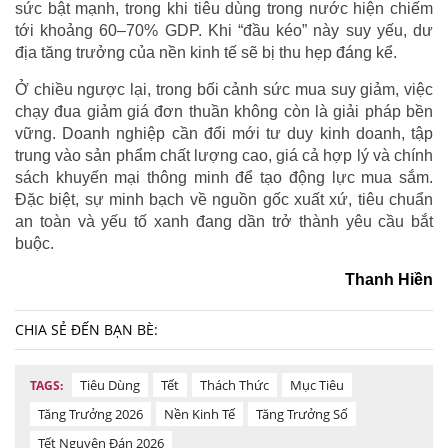
sức bật mạnh, trong khi tiêu dùng trong nước hiện chiếm
tới khoảng 60–70% GDP. Khi “đầu kéo” này suy yếu, dư
địa tăng trưởng của nền kinh tế sẽ bị thu hẹp đáng kể.
Ở chiều ngược lại, trong bối cảnh sức mua suy giảm, việc
chạy đua giảm giá đơn thuần không còn là giải pháp bền
vững. Doanh nghiệp cần đổi mới tư duy kinh doanh, tập
trung vào sản phẩm chất lượng cao, giá cả hợp lý và chính
sách khuyến mại thông minh để tạo động lực mua sắm.
Đặc biệt, sự minh bạch về nguồn gốc xuất xứ, tiêu chuẩn
an toàn và yếu tố xanh đang dần trở thành yêu cầu bắt
buộc.
Thanh Hiền
CHIA SẺ ĐẾN BẠN BÈ:
Tiêu Dùng
Tết
Thách Thức
Mục Tiêu
TAGS:
Tăng Trưởng 2026
Nền Kinh Tế
Tăng Trưởng Số
Tết Nguyên Đán 2026