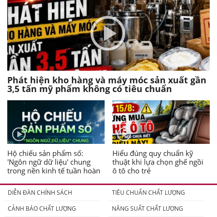
Phát hiện kho hàng và máy móc sản xuất gần
3,5 tấn mỹ phẩm không có tiêu chuẩn
Hộ chiếu sản phẩm số:
Hiểu đúng quy chuẩn kỹ
'Ngôn ngữ dữ liệu' chung
thuật khi lựa chọn ghế ngồi
trong nền kinh tế tuần hoàn
ô tô cho trẻ
DIỄN ĐÀN CHÍNH SÁCH
TIÊU CHUẨN CHẤT LƯỢNG
CẢNH BÁO CHẤT LƯỢNG
NĂNG SUẤT CHẤT LƯỢNG