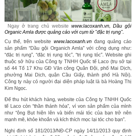
Ngay ở trang chủ website
www.lacoxanh.vn, Dầu gội
Organic Amla được quảng cáo với cụm từ "đặc trị rụng".
Cụ thể, trên website
www.lacoxanh.vn
đang quảng cáo
sản phẩm “Dầu gội Organich Amla” với công dụng như:
“đặc trị rụng”, “đặc trị rụng tóc”, “trị rụng tóc”. Website ghi
thuộc sở hữu của Công ty TNHH Quốc tế Laco (trụ sở tại
số 44 Tổ 17 Khu GĐ Văn công Quân Đội, phố Mai Dịch,
phường Mai Dịch, quận Cầu Giấy, thành phố Hà Nội).
Công ty này có người đại diện pháp luật là bà Hoàng Thị
Kim Ngọc.
Để thu hút khách hàng, website của Công ty TNHH Quốc
tế Laco còn “thần thánh hóa”, ví von sản phẩm của mình
như “ông Bụt hiện lên và biến mái tóc của bạn trở nên
mạnh mẽ, khỏe khoắn và kích thích mọc lại tóc cho bạn”.
Nghị định số 181/2013/NĐ-CP ngày 14/11/2013 quy định