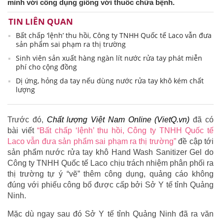
mình với công dụng giống với thuốc chữa bệnh.
TIN LIÊN QUAN
Bất chấp ‘lệnh’ thu hồi, Công ty TNHH Quốc tế Laco vẫn đưa
sản phẩm sai phạm ra thị trường
Sinh viên sản xuất hàng ngàn lít nước rửa tay phát miễn
phí cho cộng đồng
Dị ứng, hỏng da tay nếu dùng nước rửa tay khô kém chất
lượng
Trước đó,
Chất lượng Việt Nam Online (VietQ.vn)
đã có
bài viết
“Bất chấp ‘lệnh’ thu hồi, Công ty TNHH Quốc tế
Laco vẫn đưa sản phẩm sai phạm ra thị trường”
đề cập tới
sản phẩm nước rửa tay khô Hand Wash Sanitizer Gel do
Công ty TNHH Quốc tế Laco chịu trách nhiệm phân phối ra
thị trường tự ý “vẽ” thêm công dụng, quảng cáo không
đúng với phiếu công bố được cấp bởi Sở Y tế tỉnh Quảng
Ninh.
Mặc dù ngay sau đó Sở Y tế tỉnh Quảng Ninh đã ra văn