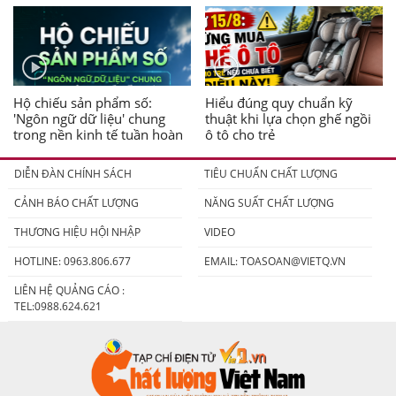
Hộ chiếu sản phẩm số:
Hiểu đúng quy chuẩn kỹ
'Ngôn ngữ dữ liệu' chung
thuật khi lựa chọn ghế ngồi
trong nền kinh tế tuần hoàn
ô tô cho trẻ
DIỄN ĐÀN CHÍNH SÁCH
TIÊU CHUẨN CHẤT LƯỢNG
CẢNH BÁO CHẤT LƯỢNG
NĂNG SUẤT CHẤT LƯỢNG
THƯƠNG HIỆU HỘI NHẬP
VIDEO
HOTLINE: 0963.806.677
EMAIL:
TOASOAN@VIETQ.VN
LIÊN HỆ QUẢNG CÁO :
TEL:0988.624.621