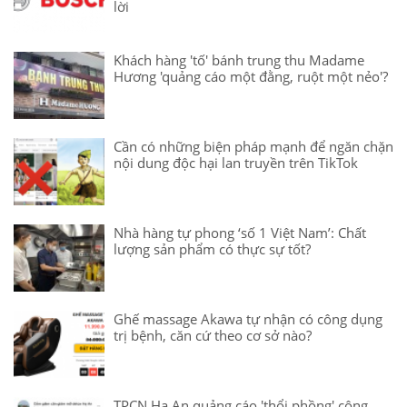
lời
Khách hàng 'tố' bánh trung thu Madame
Hương 'quảng cáo một đằng, ruột một nẻo'?
Cần có những biện pháp mạnh để ngăn chặn
nội dung độc hại lan truyền trên TikTok
Nhà hàng tự phong ‘số 1 Việt Nam’: Chất
lượng sản phẩm có thực sự tốt?
Ghế massage Akawa tự nhận có công dụng
trị bệnh, căn cứ theo cơ sở nào?
TPCN Hạ An quảng cáo 'thổi phồng' công