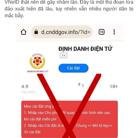
VNeID thật nên dễ gây nhầm lẫn. Đây là một thủ đoạn lừa
đảo xuất hiện đã lâu, tuy nhiên vẫn nhiều người dân bị
mắc bẫy.