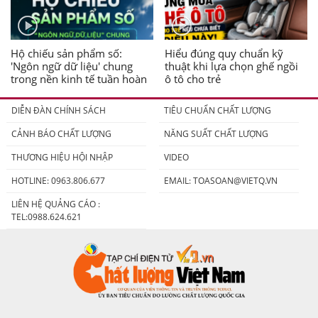
Hộ chiếu sản phẩm số:
Hiểu đúng quy chuẩn kỹ
'Ngôn ngữ dữ liệu' chung
thuật khi lựa chọn ghế ngồi
trong nền kinh tế tuần hoàn
ô tô cho trẻ
DIỄN ĐÀN CHÍNH SÁCH
TIÊU CHUẨN CHẤT LƯỢNG
CẢNH BÁO CHẤT LƯỢNG
NĂNG SUẤT CHẤT LƯỢNG
THƯƠNG HIỆU HỘI NHẬP
VIDEO
HOTLINE: 0963.806.677
EMAIL:
TOASOAN@VIETQ.VN
LIÊN HỆ QUẢNG CÁO :
TEL:0988.624.621