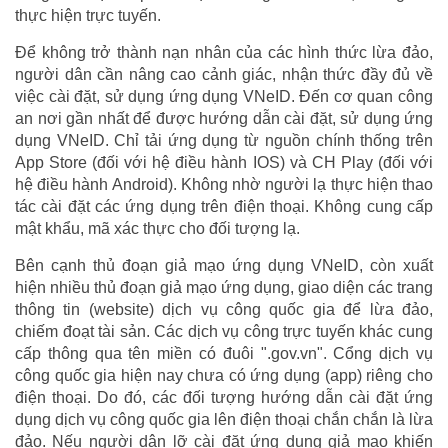
thực hiện trực tuyến.
Để không trở thành nạn nhân của các hình thức lừa đảo,
người dân cần nâng cao cảnh giác, nhận thức đầy đủ về
việc cài đặt, sử dụng ứng dụng VNeID. Đến cơ quan công
an nơi gần nhất để được hướng dẫn cài đặt, sử dụng ứng
dụng VNeID. Chỉ tải ứng dụng từ nguồn chính thống trên
App Store (đối với hệ điều hành IOS) và CH Play (đối với
hệ điều hành Android). Không nhờ người lạ thực hiện thao
tác cài đặt các ứng dụng trên điện thoại. Không cung cấp
mật khẩu, mã xác thực cho đối tượng lạ.
Bên cạnh thủ đoạn giả mạo ứng dụng VNeID, còn xuất
hiện nhiều thủ đoạn giả mạo ứng dụng, giao diện các trang
thông tin (website) dịch vụ công quốc gia để lừa đảo,
chiếm đoạt tài sản. Các dịch vụ công trực tuyến khác cung
cấp thông qua tên miền có đuôi ".gov.vn". Cổng dịch vụ
công quốc gia hiện nay chưa có ứng dụng (app) riêng cho
điện thoại. Do đó, các đối tượng hướng dẫn cài đặt ứng
dụng dịch vụ công quốc gia lên điện thoại chắn chắn là lừa
đảo. Nếu người dân lỡ cài đặt ứng dụng giả mạo khiến