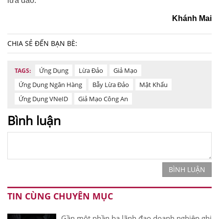
lừa đảo.
Khánh Mai
CHIA SẺ ĐẾN BẠN BÈ:
Ứng Dụng
Lừa Đảo
Giả Mạo
TAGS:
Ứng Dụng Ngân Hàng
Bẫy Lừa Đảo
Mật Khẩu
Ứng Dụng VNeID
Giả Mạo Công An
Bình luận
BÌNH LUẬN
TIN CÙNG CHUYÊN MỤC
Gần một phần ba lãnh đạo doanh nghiệp ghi