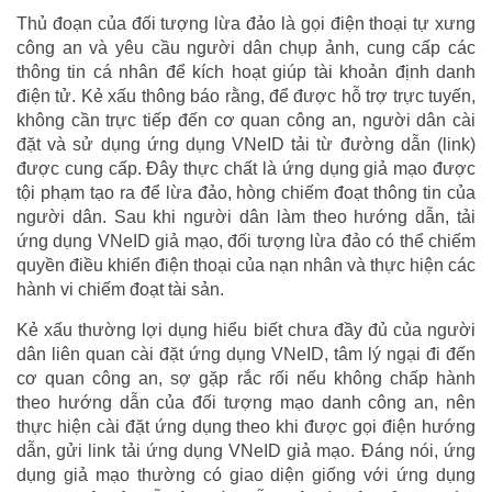
Thủ đoạn của đối tượng lừa đảo là gọi điện thoại tự xưng
công an và yêu cầu người dân chụp ảnh, cung cấp các
thông tin cá nhân để kích hoạt giúp tài khoản định danh
điện tử. Kẻ xấu thông báo rằng, để được hỗ trợ trực tuyến,
không cần trực tiếp đến cơ quan công an, người dân cài
đặt và sử dụng ứng dụng VNeID tải từ đường dẫn (link)
được cung cấp. Đây thực chất là ứng dụng giả mạo được
tội phạm tạo ra để lừa đảo, hòng chiếm đoạt thông tin của
người dân. Sau khi người dân làm theo hướng dẫn, tải
ứng dụng VNeID giả mạo, đối tượng lừa đảo có thể chiếm
quyền điều khiển điện thoại của nạn nhân và thực hiện các
hành vi chiếm đoạt tài sản.
Kẻ xấu thường lợi dụng hiểu biết chưa đầy đủ của người
dân liên quan cài đặt ứng dụng VNeID, tâm lý ngại đi đến
cơ quan công an, sợ gặp rắc rối nếu không chấp hành
theo hướng dẫn của đối tượng mạo danh công an, nên
thực hiện cài đặt ứng dụng theo khi được gọi điện hướng
dẫn, gửi link tải ứng dụng VNeID giả mạo. Đáng nói, ứng
dụng giả mạo thường có giao diện giống với ứng dụng