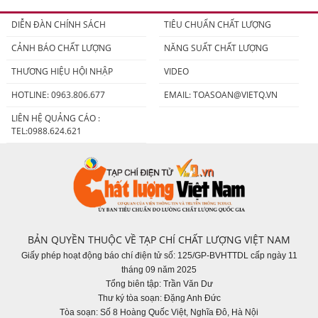
người tiêu dùng
DIỄN ĐÀN CHÍNH SÁCH
TIÊU CHUẨN CHẤT LƯỢNG
CẢNH BÁO CHẤT LƯỢNG
NĂNG SUẤT CHẤT LƯỢNG
THƯƠNG HIỆU HỘI NHẬP
VIDEO
HOTLINE: 0963.806.677
EMAIL:
TOASOAN@VIETQ.VN
LIÊN HỆ QUẢNG CÁO :
TEL:0988.624.621
BẢN QUYỀN THUỘC VỀ TẠP CHÍ CHẤT LƯỢNG VIỆT NAM
Giấy phép hoạt động báo chí điện tử số: 125/GP-BVHTTDL cấp ngày 11
tháng 09 năm 2025
Tổng biên tập: Trần Văn Dư
Thư ký tòa soạn: Đặng Anh Đức
Tòa soạn: Số 8 Hoàng Quốc Việt, Nghĩa Đô, Hà Nội