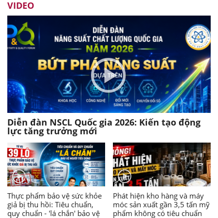
VIDEO
Diễn đàn NSCL Quốc gia 2026: Kiến tạo động
lực tăng trưởng mới
Thực phẩm bảo vệ sức khỏe
Phát hiện kho hàng và máy
giả bị thu hồi: Tiêu chuẩn,
móc sản xuất gần 3,5 tấn mỹ
quy chuẩn - 'lá chắn' bảo vệ
phẩm không có tiêu chuẩn