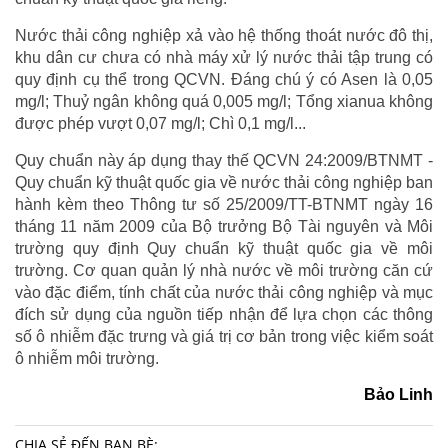
Nước thải công nghiệp xả vào hệ thống thoát nước đô thị,
khu dân cư chưa có nhà máy xử lý nước thải tập trung có
quy định cụ thể trong QCVN. Đáng chú ý có Asen là 0,05
mg/l; Thuỷ ngân không quá 0,005 mg/l; Tổng xianua không
được phép vượt 0,07 mg/l; Chì 0,1 mg/l...
Quy chuẩn này áp dụng thay thế QCVN 24:2009/BTNMT -
Quy chuẩn kỹ thuật quốc gia về nước thải công nghiệp ban
hành kèm theo Thông tư số 25/2009/TT-BTNMT ngày 16
tháng 11 năm 2009 của Bộ trưởng Bộ Tài nguyên và Môi
trường quy định Quy chuẩn kỹ thuật quốc gia về môi
trường. Cơ quan quản lý nhà nước về môi trường căn cứ
vào đặc điểm, tính chất của nước thải công nghiệp và mục
đích sử dụng của nguồn tiếp nhận để lựa chọn các thông
số ô nhiễm đặc trưng và giá trị cơ bản trong việc kiểm soát
ô nhiễm môi trường.
Bảo Linh
CHIA SẺ ĐẾN BẠN BÈ: