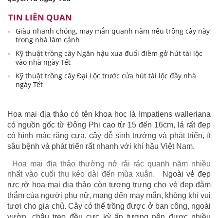
TIN LIÊN QUAN
Giàu nhanh chóng, may mắn quanh năm nếu trồng cây này
trong nhà làm cảnh
Kỹ thuật trồng cây Ngân hậu xua đuổi điềm gở hút tài lộc
vào nhà ngày Tết
Kỹ thuật trồng cây Đại Lộc trước cửa hút tài lộc đầy nhà
ngày Tết
Hoa mai địa thảo có tên khoa hoc là Impatiens walleriana
có nguồn gốc từ Đông Phi cao từ 15 đến 16cm, lá rất đẹp
có hình mác răng cưa, cây dễ sinh trưởng và phát triển, ít
sâu bệnh và phát triển rất nhanh với khí hậu Việt Nam.
Hoa mai địa thảo thường nở rải rác quanh năm nhiều
nhất vào cuối thu kéo dài đến mùa xuân.
Ngoài vẻ đẹp
rực rỡ hoa mai địa thảo còn tượng trưng cho vẻ đẹp đằm
thắm của người phụ nữ, mang đến may mắn, không khí vui
tươi cho gia chủ. Cây có thể trồng được ở ban công, ngoài
vườn, chậu treo đều cực kỳ ấn tượng nên được nhiều