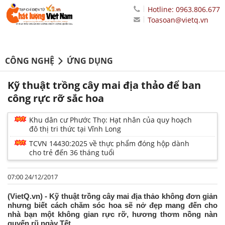
Hotline: 0963.806.677
Toasoan@vietq.vn
CÔNG NGHỆ
ỨNG DỤNG
Kỹ thuật trồng cây mai địa thảo để ban
công rực rỡ sắc hoa
Khu dân cư Phước Thọ: Hạt nhân của quy hoạch
đô thị tri thức tại Vĩnh Long
TCVN 14430:2025 về thực phẩm đóng hộp dành
cho trẻ đến 36 tháng tuổi
07:00 24/12/2017
(VietQ.vn) - Kỹ thuật trồng cây mai địa thảo không đơn giản
nhưng biết cách chăm sóc hoa sẽ nở đẹp mang đến cho
nhà bạn một không gian rực rỡ, hương thơm nồng nàn
quyến rũ ngày Tết.