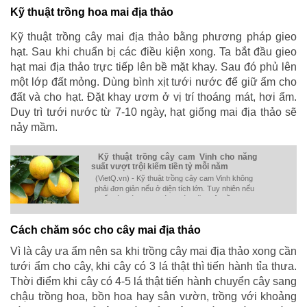
Kỹ thuật trồng hoa mai địa thảo
Kỹ thuật trồng cây mai địa thảo bằng phương pháp gieo
hạt. Sau khi chuẩn bị các điều kiện xong. Ta bắt đầu gieo
hạt mai địa thảo trực tiếp lên bề mặt khay. Sau đó phủ lên
một lớp đất mỏng. Dùng bình xịt tưới nước để giữ ẩm cho
đất và cho hạt. Đặt khay ươm ở vị trí thoáng mát, hơi ẩm.
Duy trì tưới nước từ 7-10 ngày, hạt giống mai địa thảo sẽ
nảy mầm.
Kỹ thuật trồng cây cam Vinh cho năng
suất vượt trội kiếm tiền tỷ mỗi năm
(VietQ.vn) - Kỹ thuật trồng cây cam Vinh không
phải đơn giản nếu ở diện tích lớn. Tuy nhiên nếu
biết cách áp dụng các bước kỹ thuật trồng cơ
bản sẽ cho năng suất cao.
Cách chăm sóc cho cây mai địa thảo
Vì là cây ưa ẩm nên sa khi trồng cây mai địa thảo xong cần
tưới ẩm cho cây, khi cây có 3 lá thật thì tiến hành tỉa thưa.
Thời điểm khi cây có 4-5 lá thật tiến hành chuyển cây sang
chậu trồng hoa, bồn hoa hay sân vườn, trồng với khoảng