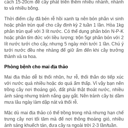
cách 15-20cm để cây phát triển thêm nhiều nhánh, nhánh
to và nhiều bông.
Thời điểm cây đã bén rễ hồi xanh tạ nên bón phân vi sinh
hoặc phân trùn quế cho cây định kỳ 2 tuần 1 lần. Hòa 1kg
phân trùn quế với 3 lít nước. Có thể dụng phân bón N-P-K
hoặc phân tím đức với liều lượng: trộn 5gr phân bón với 2
lít nước tưới cho cây, nhưng 5 ngày mới tưới 1 lần. Chú ý
tưới nước đều nhẹ nhàng để giữ ẩm đến khi cây trưởng
thành và ra hoa.
Phòng bệnh cho mai địa thảo
Mai địa thảo dễ bị thối nhũn, hư rễ, thối thân do tiếp xúc
với nước quá nhiều hoặc do quá ẩm thấp. Vì vậy bạn nên
trồng cây nơi thoáng gió, đất phải thật thoát nước, nhiều
ánh sáng nhưng tránh nắng gay gắt. Nên tránh cây bị dầm
mưa lâu ngày làm dập nát và thối rễ.
Mặc dù mai địa thảo có thể trồng trong nhà nhưng hạn chế
trưng cây nơi tối tăm mà để nơi thông thoáng gió, nhiều
ánh sáng khuếch tán, đưa cây ra ngoài trời 2-3 lần/tuần.