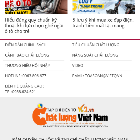
Hiểu đúng quy chuẩn kỹ
5 lưu ý khi mua xe đạp điện,
thuật khi lựa chọn ghế ngồi
tránh 'tiền mất tật mang'
ô tô cho trẻ
DIỄN ĐÀN CHÍNH SÁCH
TIÊU CHUẨN CHẤT LƯỢNG
CẢNH BÁO CHẤT LƯỢNG
NĂNG SUẤT CHẤT LƯỢNG
THƯƠNG HIỆU HỘI NHẬP
VIDEO
HOTLINE: 0963.806.677
EMAIL:
TOASOAN@VIETQ.VN
LIÊN HỆ QUẢNG CÁO :
TEL:0988.624.621
BẢN QUYỀN THUỘC VỀ TẠP CHÍ CHẤT LƯỢNG VIỆT NAM