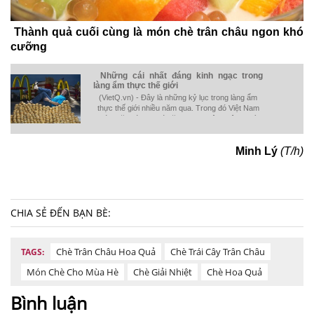
Thành quả cuối cùng là món chè trân châu ngon khó
cưỡng
Những cái nhất đáng kinh ngạc trong
làng ẩm thực thế giới
(VietQ.vn) - Đây là những kỷ lục trong làng ẩm
thực thế giới nhiều năm qua. Trong đó Việt Nam
'góp mặt' với hai món ăn quen thuộc không ngờ
tới.
Minh Lý
(T/h)
CHIA SẺ ĐẾN BẠN BÈ:
Chè Trân Châu Hoa Quả
Chè Trái Cây Trân Châu
TAGS:
Món Chè Cho Mùa Hè
Chè Giải Nhiệt
Chè Hoa Quả
Bình luận