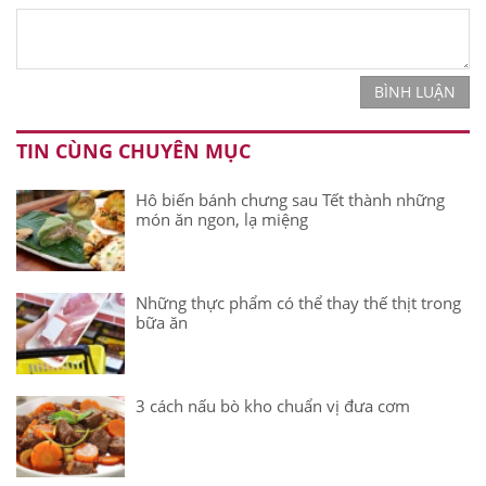
BÌNH LUẬN
TIN CÙNG CHUYÊN MỤC
Hô biến bánh chưng sau Tết thành những
món ăn ngon, lạ miệng
Những thực phẩm có thể thay thế thịt trong
bữa ăn
3 cách nấu bò kho chuẩn vị đưa cơm