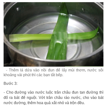
- Thêm lá dứa vào nồi đun để lấy mùi thơm, nước sôi
khoảng vài phút thì các bạn tắt bếp.
Bước 3:
- Cho đường vào nước luộc trân châu đun tan đường thì
đổ ra bát để nguội. Vớt trân châu ráo nước, cho vào bát
nước đường, thêm hoa quả xắt nhỏ và trộn đều.