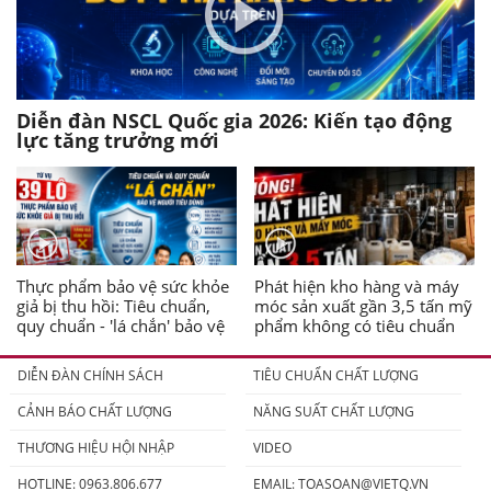
Diễn đàn NSCL Quốc gia 2026: Kiến tạo động
lực tăng trưởng mới
Thực phẩm bảo vệ sức khỏe
Phát hiện kho hàng và máy
giả bị thu hồi: Tiêu chuẩn,
móc sản xuất gần 3,5 tấn mỹ
quy chuẩn - 'lá chắn' bảo vệ
phẩm không có tiêu chuẩn
người tiêu dùng
DIỄN ĐÀN CHÍNH SÁCH
TIÊU CHUẨN CHẤT LƯỢNG
CẢNH BÁO CHẤT LƯỢNG
NĂNG SUẤT CHẤT LƯỢNG
THƯƠNG HIỆU HỘI NHẬP
VIDEO
HOTLINE: 0963.806.677
EMAIL:
TOASOAN@VIETQ.VN