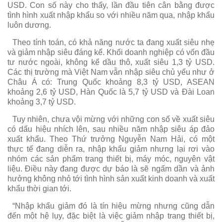
USD. Con số này cho thấy, lần đầu tiên cân bằng được
tình hình xuất nhập khẩu so với nhiều năm qua, nhập khẩu
luôn dương.
Theo tính toán, có khả năng nước ta đang xuất siêu nhẹ
và giảm nhập siêu đáng kể. Khối doanh nghiệp có vốn đầu
tư nước ngoài, không kể dầu thô, xuất siêu 1,3 tỷ USD.
Các thị trường mà Việt Nam vẫn nhập siêu chủ yếu như ở
Châu Á có: Trung Quốc khoảng 8,3 tỷ USD, ASEAN
khoảng 2,6 tỷ USD, Hàn Quốc là 5,7 tỷ USD và Đài Loan
khoảng 3,7 tỷ USD.
Tuy nhiên, chưa vội mừng với những con số về xuất siêu
có dấu hiệu nhích lên, sau nhiều năm nhập siêu áp đảo
xuất khẩu. Theo Thứ trưởng Nguyễn Nam Hải, có một
thực tế đang diễn ra, nhập khẩu giảm nhưng lại rơi vào
nhóm các sản phẩm trang thiết bị, máy móc, nguyên vật
liệu. Điều này đang được dự báo là sẽ ngấm dần và ảnh
hưởng không nhỏ tới tình hình sản xuất kinh doanh và xuất
khẩu thời gian tới.
“Nhập khẩu giảm đó là tín hiệu mừng nhưng cũng dẫn
đến một hệ lụy, đặc biệt là việc giảm nhập trang thiết bị,