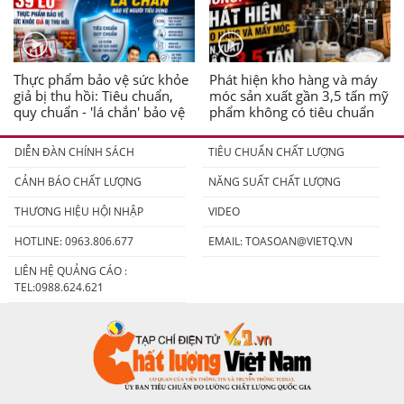
Thực phẩm bảo vệ sức khỏe
Phát hiện kho hàng và máy
giả bị thu hồi: Tiêu chuẩn,
móc sản xuất gần 3,5 tấn mỹ
quy chuẩn - 'lá chắn' bảo vệ
phẩm không có tiêu chuẩn
người tiêu dùng
DIỄN ĐÀN CHÍNH SÁCH
TIÊU CHUẨN CHẤT LƯỢNG
CẢNH BÁO CHẤT LƯỢNG
NĂNG SUẤT CHẤT LƯỢNG
THƯƠNG HIỆU HỘI NHẬP
VIDEO
HOTLINE: 0963.806.677
EMAIL:
TOASOAN@VIETQ.VN
LIÊN HỆ QUẢNG CÁO :
TEL:0988.624.621