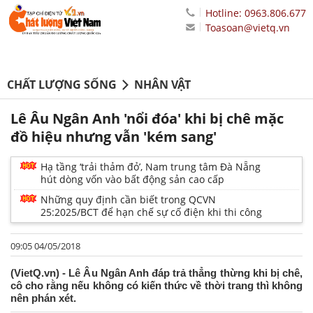
Hotline: 0963.806.677
Toasoan@vietq.vn
CHẤT LƯỢNG SỐNG
NHÂN VẬT
Lê Âu Ngân Anh 'nổi đóa' khi bị chê mặc
đồ hiệu nhưng vẫn 'kém sang'
Hạ tầng ‘trải thảm đỏ’, Nam trung tâm Đà Nẵng
hút dòng vốn vào bất động sản cao cấp
Những quy định cần biết trong QCVN
25:2025/BCT để hạn chế sự cố điện khi thi công
09:05 04/05/2018
(VietQ.vn) - Lê Âu Ngân Anh đáp trả thẳng thừng khi bị chê,
cô cho rằng nếu không có kiến thức về thời trang thì không
nên phán xét.