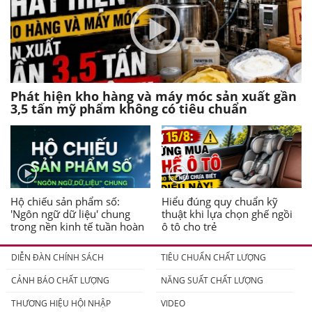
Phát hiện kho hàng và máy móc sản xuất gần
3,5 tấn mỹ phẩm không có tiêu chuẩn
Hộ chiếu sản phẩm số:
Hiểu đúng quy chuẩn kỹ
'Ngôn ngữ dữ liệu' chung
thuật khi lựa chọn ghế ngồi
trong nền kinh tế tuần hoàn
ô tô cho trẻ
DIỄN ĐÀN CHÍNH SÁCH
TIÊU CHUẨN CHẤT LƯỢNG
CẢNH BÁO CHẤT LƯỢNG
NĂNG SUẤT CHẤT LƯỢNG
THƯƠNG HIỆU HỘI NHẬP
VIDEO