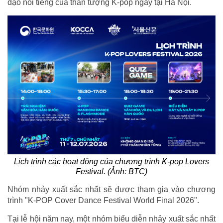
đạo nổi tiếng của thần tượng K-pop ngay tại Hà Nội.
Lịch trình các hoạt động của chương trình K-pop Lovers
Festival. (Ảnh: BTC)
Nhóm nhảy xuất sắc nhất sẽ được tham gia vào chương
trình "K-POP Cover Dance Festival World Final 2026".
Tại lễ hội năm nay, một nhóm biểu diễn nhảy xuất sắc nhất