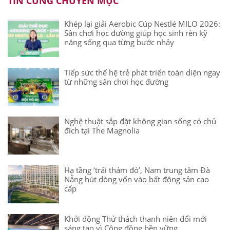
TIN CÙNG CHUYÊN MỤC
Khép lại giải Aerobic Cúp Nestlé MILO 2026:
Sân chơi học đường giúp học sinh rèn kỹ
năng sống qua từng bước nhảy
Tiếp sức thế hệ trẻ phát triển toàn diện ngay
từ những sân chơi học đường
Nghệ thuật sắp đặt không gian sống có chủ
đích tại The Magnolia
Hạ tầng ‘trải thảm đỏ’, Nam trung tâm Đà
Nẵng hút dòng vốn vào bất động sản cao
cấp
Khởi động Thử thách thanh niên đổi mới
sáng tạo vì Cộng đồng bền vững