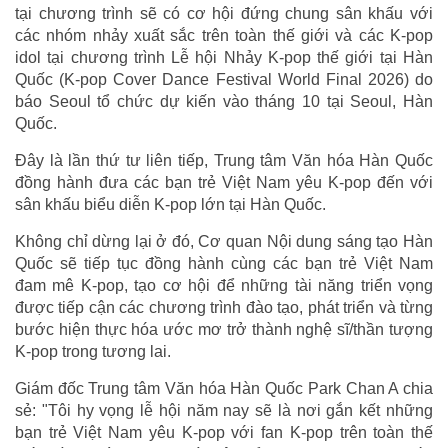
tại chương trình sẽ có cơ hội đứng chung sân khấu với
các nhóm nhảy xuất sắc trên toàn thế giới và các K-pop
idol tại chương trình Lễ hội Nhảy K-pop thế giới tại Hàn
Quốc (K-pop Cover Dance Festival World Final 2026) do
báo Seoul tổ chức dự kiến vào tháng 10 tại Seoul, Hàn
Quốc.
Đây là lần thứ tư liên tiếp, Trung tâm Văn hóa Hàn Quốc
đồng hành đưa các bạn trẻ Việt Nam yêu K-pop đến với
sân khấu biểu diễn K-pop lớn tại Hàn Quốc.
Không chỉ dừng lại ở đó, Cơ quan Nội dung sáng tạo Hàn
Quốc sẽ tiếp tục đồng hành cùng các bạn trẻ Việt Nam
đam mê K-pop, tạo cơ hội để những tài năng triển vọng
được tiếp cận các chương trình đào tạo, phát triển và từng
bước hiện thực hóa ước mơ trở thành nghệ sĩ/thần tượng
K-pop trong tương lai.
Giám đốc Trung tâm Văn hóa Hàn Quốc Park Chan A chia
sẻ: "Tôi hy vọng lễ hội năm nay sẽ là nơi gắn kết những
bạn trẻ Việt Nam yêu K-pop với fan K-pop trên toàn thế