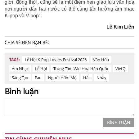
giới, đồng thời, cũng sẽ là một điểm hẹn giao lưu văn hóa
nơi người dân hai nước có thể cùng tận hưởng âm nhạc
K-pop và V-pop".
Lê Kim Liên
CHIA SẺ ĐẾN BẠN BÈ:
Lễ Hội K-Pop Lovers Festival 2026
Văn Hóa
TAGS:
Âm Nhạc
Lễ Hội
Trung Tâm Văn Hóa Hàn Quốc
VietQ
Sáng Tạo
Fan
Người Hâm Mộ
Hát
Nhảy
Bình luận
BÌNH LUẬN