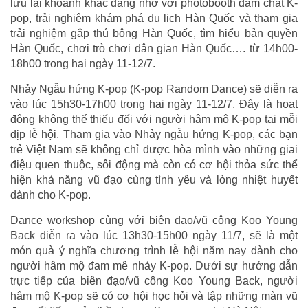
lưu lại khoảnh khắc đáng nhớ với photobooth đậm chất K-
pop, trải nghiệm khám phá du lịch Hàn Quốc và tham gia
trải nghiệm gắp thú bông Hàn Quốc, tìm hiểu bản quyền
Hàn Quốc, chơi trò chơi dân gian Hàn Quốc…. từ 14h00-
18h00 trong hai ngày 11-12/7.
Nhảy Ngẫu hứng K-pop (K-pop Random Dance) sẽ diễn ra
vào lúc 15h30-17h00 trong hai ngày 11-12/7. Đây là hoạt
động không thể thiếu đối với người hâm mộ K-pop tại mỗi
dịp lễ hội. Tham gia vào Nhảy ngẫu hứng K-pop, các bạn
trẻ Việt Nam sẽ không chỉ được hòa mình vào những giai
điệu quen thuộc, sôi động mà còn có cơ hội thỏa sức thể
hiện khả năng vũ đạo cùng tình yêu và lòng nhiệt huyết
dành cho K-pop.
Dance workshop cùng với biên đạo/vũ công Koo Young
Back diễn ra vào lúc 13h30-15h00 ngày 11/7, sẽ là một
món quà ý nghĩa chương trình lễ hội năm nay dành cho
người hâm mộ đam mê nhảy K-pop. Dưới sự hướng dẫn
trực tiếp của biên đạo/vũ công Koo Young Back, người
hâm mộ K-pop sẽ có cơ hội học hỏi và tập những màn vũ