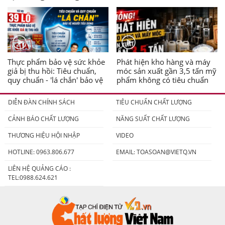
Thực phẩm bảo vệ sức khỏe
Phát hiện kho hàng và máy
giả bị thu hồi: Tiêu chuẩn,
móc sản xuất gần 3,5 tấn mỹ
quy chuẩn - 'lá chắn' bảo vệ
phẩm không có tiêu chuẩn
người tiêu dùng
DIỄN ĐÀN CHÍNH SÁCH
TIÊU CHUẨN CHẤT LƯỢNG
CẢNH BÁO CHẤT LƯỢNG
NĂNG SUẤT CHẤT LƯỢNG
THƯƠNG HIỆU HỘI NHẬP
VIDEO
HOTLINE: 0963.806.677
EMAIL:
TOASOAN@VIETQ.VN
LIÊN HỆ QUẢNG CÁO :
TEL:0988.624.621