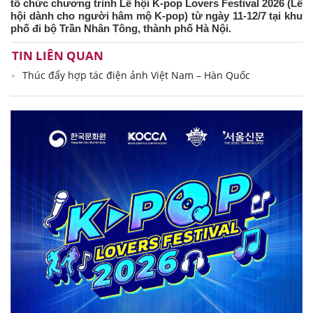
tổ chức chương trình Lễ hội K-pop Lovers Festival 2026 (Lễ
hội dành cho người hâm mộ K-pop) từ ngày 11-12/7 tại khu
phố đi bộ Trần Nhân Tông, thành phố Hà Nội.
TIN LIÊN QUAN
Thúc đẩy hợp tác điện ảnh Việt Nam – Hàn Quốc