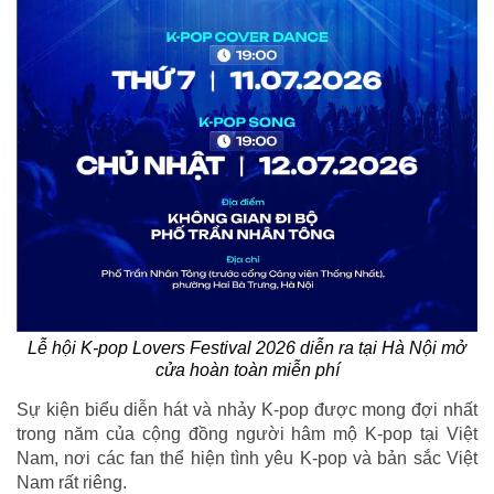
Lễ hội K-pop Lovers Festival 2026 diễn ra tại Hà Nội mở
cửa hoàn toàn miễn phí
Sự kiện biểu diễn hát và nhảy K-pop được mong đợi nhất
trong năm của cộng đồng người hâm mộ K-pop tại Việt
Nam, nơi các fan thể hiện tình yêu K-pop và bản sắc Việt
Nam rất riêng.