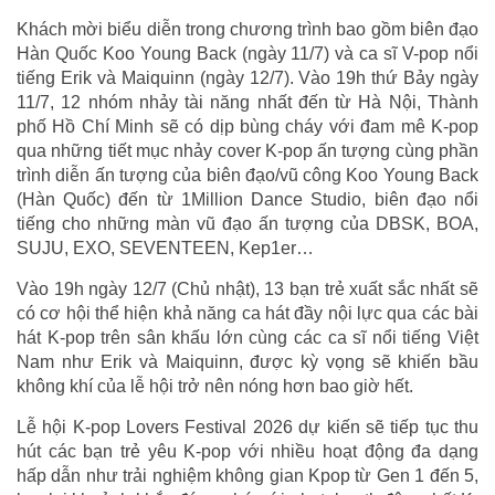
Khách mời biểu diễn trong chương trình bao gồm biên đạo
Hàn Quốc Koo Young Back (ngày 11/7) và ca sĩ V-pop nổi
tiếng Erik và Maiquinn (ngày 12/7). Vào 19h thứ Bảy ngày
11/7, 12 nhóm nhảy tài năng nhất đến từ Hà Nội, Thành
phố Hồ Chí Minh sẽ có dịp bùng cháy với đam mê K-pop
qua những tiết mục nhảy cover K-pop ấn tượng cùng phần
trình diễn ấn tượng của biên đạo/vũ công Koo Young Back
(Hàn Quốc) đến từ 1Million Dance Studio, biên đạo nổi
tiếng cho những màn vũ đạo ấn tượng của DBSK, BOA,
SUJU, EXO, SEVENTEEN, Kep1er…
Vào 19h ngày 12/7 (Chủ nhật), 13 bạn trẻ xuất sắc nhất sẽ
có cơ hội thể hiện khả năng ca hát đầy nội lực qua các bài
hát K-pop trên sân khấu lớn cùng các ca sĩ nổi tiếng Việt
Nam như Erik và Maiquinn, được kỳ vọng sẽ khiến bầu
không khí của lễ hội trở nên nóng hơn bao giờ hết.
Lễ hội K-pop Lovers Festival 2026 dự kiến sẽ tiếp tục thu
hút các bạn trẻ yêu K-pop với nhiều hoạt động đa dạng
hấp dẫn như trải nghiệm không gian Kpop từ Gen 1 đến 5,