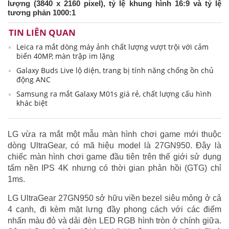
lượng (3840 x 2160 pixel), tỷ lệ khung hình 16:9 và tỷ lệ
tương phản 1000:1
TIN LIÊN QUAN
Leica ra mắt dòng máy ảnh chất lượng vượt trội với cảm
biến 40MP, màn trập im lặng
Galaxy Buds Live lộ diện, trang bị tính năng chống ồn chủ
động ANC
Samsung ra mắt Galaxy M01s giá rẻ, chất lượng cấu hình
khác biệt
LG vừa ra mắt một mẫu màn hình chơi game mới thuộc
dòng UltraGear, có mã hiệu model là 27GN950. Đây là
chiếc màn hình chơi game đầu tiên trên thế giới sử dụng
tấm nền IPS 4K nhưng có thời gian phản hồi (GTG) chỉ
1ms.
LG UltraGear 27GN950 sở hữu viền bezel siêu mỏng ở cả
4 cạnh, đi kèm mặt lưng đầy phong cách với các điểm
nhấn màu đỏ và dải đèn LED RGB hình tròn ở chính giữa.