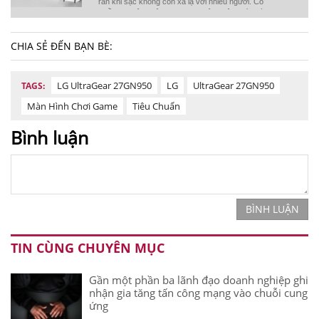
ran khi sạc không còn xa lạ với nhiều người. Có
nhiều nguyên nhân nhưng nguyên nhân chính là
sử dụng củ sạc kém chất lượng.
CHIA SẺ ĐẾN BẠN BÈ:
LG UltraGear 27GN950
LG
UltraGear 27GN950
TAGS:
Màn Hình Chơi Game
Tiêu Chuẩn
Bình luận
BÌNH LUẬN
TIN CÙNG CHUYÊN MỤC
Gần một phần ba lãnh đạo doanh nghiệp ghi
nhận gia tăng tấn công mạng vào chuỗi cung
ứng