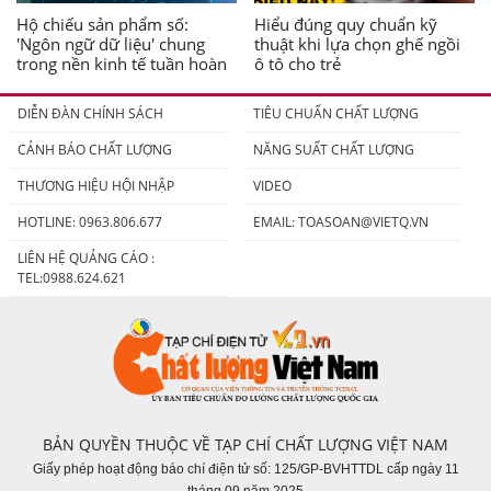
Hộ chiếu sản phẩm số:
Hiểu đúng quy chuẩn kỹ
'Ngôn ngữ dữ liệu' chung
thuật khi lựa chọn ghế ngồi
trong nền kinh tế tuần hoàn
ô tô cho trẻ
DIỄN ĐÀN CHÍNH SÁCH
TIÊU CHUẨN CHẤT LƯỢNG
CẢNH BÁO CHẤT LƯỢNG
NĂNG SUẤT CHẤT LƯỢNG
THƯƠNG HIỆU HỘI NHẬP
VIDEO
HOTLINE: 0963.806.677
EMAIL:
TOASOAN@VIETQ.VN
LIÊN HỆ QUẢNG CÁO :
TEL:0988.624.621
BẢN QUYỀN THUỘC VỀ TẠP CHÍ CHẤT LƯỢNG VIỆT NAM
Giấy phép hoạt động báo chí điện tử số: 125/GP-BVHTTDL cấp ngày 11