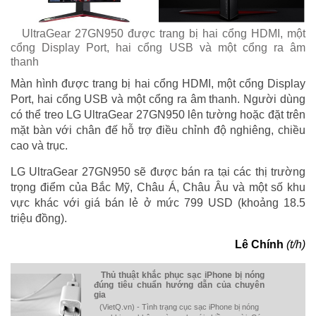
UltraGear 27GN950 được trang bị hai cổng HDMI, một
cổng Display Port, hai cổng USB và một cổng ra âm
thanh
Màn hình được trang bị hai cổng HDMI, một cổng Display
Port, hai cổng USB và một cổng ra âm thanh. Người dùng
có thể treo LG UltraGear 27GN950 lên tường hoặc đặt trên
mặt bàn với chân đế hỗ trợ điều chỉnh độ nghiêng, chiều
cao và trục.
LG UltraGear 27GN950 sẽ được bán ra tại các thị trường
trọng điểm của Bắc Mỹ, Châu Á, Châu Âu và một số khu
vực khác với giá bán lẻ ở mức 799 USD (khoảng 18.5
triệu đồng).
Lê Chính
(t/h)
Thủ thuật khắc phục sạc iPhone bị nóng
đúng tiêu chuẩn hướng dẫn của chuyên
gia
(VietQ.vn) - Tình trạng cục sạc iPhone bị nóng