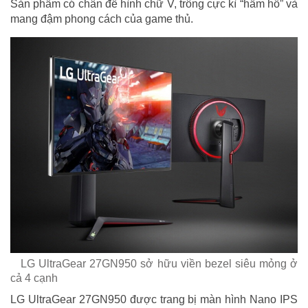
Sản phẩm có chân đế hình chữ V, trông cực kì “hầm hố” và
mang đậm phong cách của game thủ.
LG UltraGear 27GN950 sở hữu viền bezel siêu mỏng ở
cả 4 cạnh
LG UltraGear 27GN950 được trang bị màn hình Nano IPS