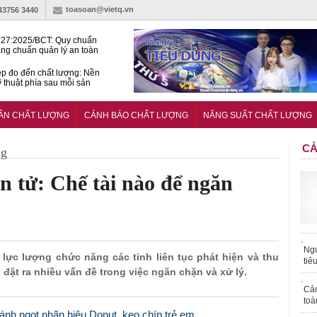
toasoan@vietq.vn
-43756 3440
27:2025/BCT: Quy chuẩn
ng chuẩn quản lý an toàn
rình thủy điện
p đo đến chất lượng: Nền
ỹ thuật phía sau mỗi sản
n cư Phước Thọ: Hạt nhân
 hoạch đô thị tri thức tại
UẨN CHẤT LƯỢNG
CẢNH BÁO CHẤT LƯỢNG
NĂNG SUẤT CHẤT LƯỢNG
Long
CẢ
ng
ện tử: Chế tài nào để ngăn
Ngư
y lực lượng chức năng các tỉnh liên tục phát hiện và thu
tiê
 đặt ra nhiều vấn đề trong việc ngăn chặn và xử lý.
Cả
toà
ánh ngọt nhãn hiệu Donut, kẹo chíp trẻ em