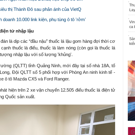
Thu
siêu thị Thành Đô sau phản ánh của VietQ
Lay
 doanh 10.000 link kiện, phụ tùng ô tô 'rởm'
Vin
ca 
điện tử nhập lậu
Sản
 đán là dịp các “đầu nậu” thuốc lá lậu gom hàng đợi thời cơ
kiể
 cạnh thuốc lá điếu, thuốc lá làm nóng (còn gọi là thuốc lá
 tượng nhập lậu với số lượng 'khủng'.
 trường (QLTT) tỉnh Quảng Ninh, mới đây tại số nhà 18A, tổ
Long, Đội QLTT số 5 phối hợp với Phòng An ninh kinh tế -
xe ô tô Mazda CX5 và Ford Ranger.
át hiện trên 2 xe vận chuyển 12.505 điếu thuốc lá điện tử
ng Quốc sản xuất.