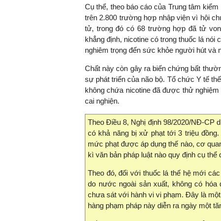
Cụ thể, theo báo cáo của Trung tâm kiểm 
trên 2.800 trường hợp nhập viện vì hội ch
tử, trong đó có 68 trường hợp đã tử von
khẳng định, nicotine có trong thuốc lá nói 
nghiêm trọng đến sức khỏe người hút và n
Chất này còn gây ra biến chứng bất thườn
sự phát triển của não bộ. Tổ chức Y tế 
không chứa nicotine đã được thử nghiệm có
cai nghiện.
Theo Điều 8, Nghị định 98/2020/NĐ-CP dù
có khả năng bị xử phạt tới 3 triệu đồng.
mức phạt được áp dụng thế nào, cơ quan 
kì văn bản pháp luật nào quy định cụ thể đ
Theo đó, đối với thuốc lá thế hệ mới các
do nước ngoài sản xuất, không có hóa 
chưa sát với hành vi vi phạm. Đây là mộ
hàng phạm pháp này diễn ra ngày một tăn