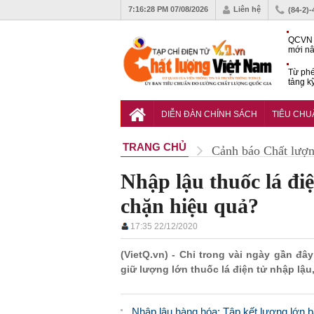
7:16:29 PM
07/08/2026
Liên hệ
(84-2)
QCVN 
mới nâ
công t
Từ phé
tảng k
phẩm
Khu dâ
của quy
DIỄN ĐÀN CHÍNH SÁCH
TIÊU CH
Vĩnh 
TRANG CHỦ
Cảnh báo Chất lượ
Nhập lậu thuốc lá đi
chặn hiệu quả?
17:35 22/12/2020
(VietQ.vn) - Chỉ trong vài ngày gần đâ
giữ lượng lớn thuốc lá điện tử nhập lậu,
Nhập lậu hàng hóa: Tập kết lượng lớn b