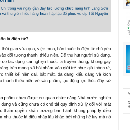
uối năm
- Chỉ trong vài ngày gần đây lực lượng chức năng tỉnh Lạng Sơn
n và thu giữ nhiều hàng hóa nhập lậu để phục vụ dịp Tết Nguyên
uốc lá điện tử?
thời gian vừa qua, việc mua, bán thuốc lá điện tử chủ yếu
ào đối tượng thanh, thiếu niên. Để thu hút người sử dụng,
 có tác dụng cai nghiện thuốc lá truyền thống, không gây
hàng trên mạng xã hội nhằm vào giới trẻ như: giá thành rẻ,
 thiết kế hiện đại, bắt mắt, đa đạng kiểu dáng và kích
 thanh thiếu niên về sản phẩm, tạo động lực thúc đẩy sử
 sản phẩm chưa được cơ quan chức năng Nhà nước nghiên
D
ử dụng và cũng chưa có chế tài quy định xử lý đối với mặt
H
có thẩm quyền khẩn trương ban hành khung pháp lý điều
ấm như thuốc lá điếu nhập lậu khác bởi những hệ lụy mà nó