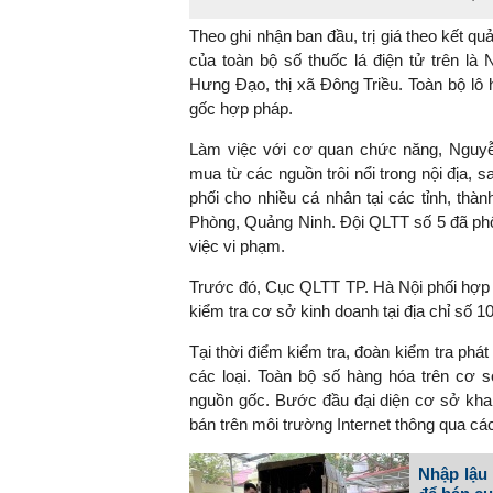
Theo ghi nhận ban đầu, trị giá theo kết qu
của toàn bộ số thuốc lá điện tử trên l
Hưng Đạo, thị xã Đông Triều. Toàn bộ lô
TS. Nguyễn Đức Độ - Ph
gốc hợp pháp.
Viện Kinh tế Tài chính
Làm việc với cơ quan chức năng, Nguyễn
"Có rất nhiều vi
mua từ các nguồn trôi nổi trong nội địa,
ngay từ bây giờ 
phối cho nhiều cá nhân tại các tỉnh, thàn
đang được tiến
Phòng, Quảng Ninh. Đội QLTT số 5 đã phố
đầu tư cho kho
việc vi phạm.
nghệ; ban hành
Trước đó, Cục QLTT TP. Hà Nội phối hợp 
khuyến khích đổ
kiểm tra cơ sở kinh doanh tại địa chỉ số 
khởi nghiệp..."
Tại thời điểm kiểm tra, đoàn kiểm tra phát
các loại. Toàn bộ số hàng hóa trên cơ
nguồn gốc. Bước đầu đại diện cơ sở khai
bán trên môi trường Internet thông qua cá
Nhập lậu