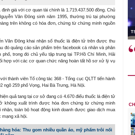
ả định giá với cơ quan tài chính là 1.719.437.500 đồng. Chủ
à Nguyễn Văn Đông sinh năm 1995, thường trú tại phường
 hàng trên không có hóa đơn, chứng từ chứng minh nguồn
ó Viện trưởng
T
 Văn Đông khai nhận số thuốc lá điện tử trên được thu
ệc phải làm
Việc sử dụng hiệu quả chính
 sau đó quảng cáo sản phẩm trên facebook cá nhân và phân
và trên thực tế
sách tài khóa không chỉ mang ý
h phố, trong đó chủ yếu tập trung tại TP.Hồ Chí Minh, Hải
 hành như tăng
nghĩa hỗ trợ ngắn hạn mà còn
i hợp với các cơ quan chức năng hoàn tất hồ sơ xử lý vụ
a học công
đóng vai trò tạo nền tảng cho
 các cơ chế
tăng trưởng bền vững dài hạn.
với thành viên Tổ công tác 368 - Tổng cục QLTT tiến hành
i mới sáng tạo,
102 ngõ 259 phố Vọng, Hai Bà Trưng, Hà Nội.
 hiện quả tang tại cơ sở đang có 4.670 điếu thuốc lá điện tử
 sở không xuất trình được hóa đơn chứng từ chứng minh
CH
 nhận, toàn bộ hoạt động kinh doanh được giao dịch mua
c mạng xã hội.
 hàng hóa: Thu gom nhiều quần áo, mỹ phẩm trôi nổi