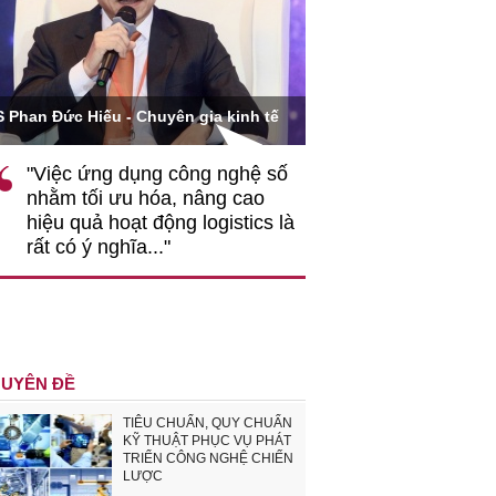
Ông Hoàng Quang Phòn
S Phan Đức Hiếu - Chuyên gia kinh tế
VCCI
"Việc ứng dụng công nghệ số
""Theo tôi, cần 
nhằm tối ưu hóa, nâng cao
gốc rễ về nhận
hiệu quả hoạt động logistics là
nghiệp cần coi
rất có ý nghĩa..."
động hài hoà là
triển..."
UYÊN ĐỀ
TIÊU CHUẨN, QUY CHUẨN
KỸ THUẬT PHỤC VỤ PHÁT
TRIỂN CÔNG NGHỆ CHIẾN
LƯỢC