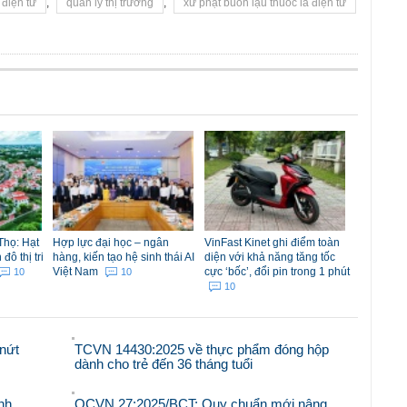
 điện tử
,
quản lý thị trường
,
xử phạt buôn lậu thuốc lá điện tử
Thọ: Hạt
Hợp lực đại học – ngân
VinFast Kinet ghi điểm toàn
ô thị tri
hàng, kiến tạo hệ sinh thái AI
diện với khả năng tăng tốc
Việt Nam
cực ‘bốc’, đổi pin trong 1 phút
10
10
10
nứt
TCVN 14430:2025 về thực phẩm đóng hộp
dành cho trẻ đến 36 tháng tuổi
nh
QCVN 27:2025/BCT: Quy chuẩn mới nâng