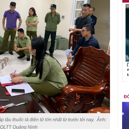
[
n
ĐỐ
lậu thuốc lá điện tử lớn nhất từ trước tới nay. Ảnh:
 QLTT Quảng Ninh