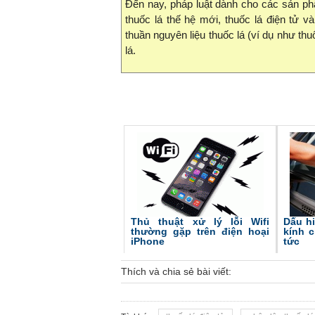
Đến nay, pháp luật dành cho các sản ph
thuốc lá thế hệ mới, thuốc lá điện tử 
thuần nguyên liệu thuốc lá (ví dụ như thu
lá.
Thủ thuật xử lý lỗi Wifi
Dấu h
thường gặp trên điện hoại
kính c
iPhone
tức
Thích và chia sẻ bài viết: