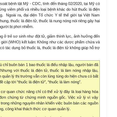
soát bệnh tật Mỹ - CDC, tính đến tháng 02/2020, tại Mỹ có
ứng viêm phổi và nhiều loại bệnh khác do hút thuốc lá điện
g. Ngoài ra, đại diện Tổ chức Y tế thế giới tại Việt Nam
chung, thuốc lá điện tử, thuốc lá nung nóng nói riêng gây hại
gười bị phơi nhiễm.
g ở trẻ sơ sinh như đột tử, giảm thính lực, ảnh hưởng đến
thế giới (WHO) kết luận: Không như các dược phẩm chứa và
 tác dụng bỏ thuốc lá, thuốc lá điện tử không giúp hỗ trợ
 chỉ buôn bán 1 bao thuốc lá điếu nhập lậu, người bán đã
 Nhưng với thuốc lá điện tử, thuốc lá làm nóng nhập lậu,
quản lý thị trường vẫn còn lúng túng do hiện chưa có bất
ề cập tới “thuốc lá điện tử”, “thuốc lá làm nóng”.
 cơ quan chức năng chỉ có thể xử lý đây là loại hàng hóa
đơn chứng từ chứng minh nguồn gốc. Việc xử lý vì vậy
t trong những nguyên nhân khiến việc buôn bán các nguồn
g, công khai thách thức cơ quan quản lý.