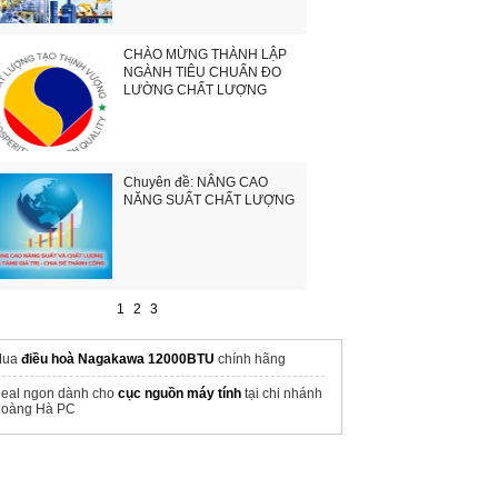
CHÀO MỪNG THÀNH LẬP
NGÀNH TIÊU CHUẨN ĐO
LƯỜNG CHẤT LƯỢNG
Chuyên đề: NÂNG CAO
NĂNG SUẤT CHẤT LƯỢNG
1
2
3
Mua
điều hoà Nagakawa 12000BTU
chính hãng
eal ngon dành cho
cục nguồn máy tính
tại chi nhánh
oàng Hà PC