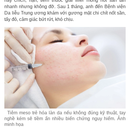
này chích, nặn, tiêm thuốc giải filler mong nốt sần tan
nhanh nhưng không đỡ. Sau 1 tháng, anh đến Bệnh viện
Da liễu Trung ương khám với gương mặt chi chít nốt sần,
tấy đỏ, cảm giác bứt rứt, khó chịu.
Tiêm meso trẻ hóa làn da nếu không đúng kỹ thuật, tay
nghề kém sẽ tiềm ẩn nhiều biến chứng nguy hiểm. Ảnh
minh họa