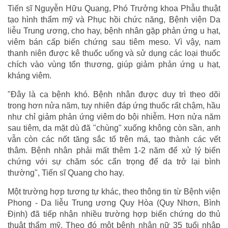
Tiến sĩ Nguyễn Hữu Quang, Phó Trưởng khoa Phẫu thuật
tạo hình thẩm mỹ và Phục hồi chức năng, Bệnh viện Da
liễu Trung ương, cho hay, bệnh nhân gặp phản ứng u hạt,
viêm bán cấp biến chứng sau tiêm meso. Vì vậy, nam
thanh niên được kê thuốc uống và sử dụng các loại thuốc
chích vào vùng tổn thương, giúp giảm phản ứng u hạt,
kháng viêm.
"Đây là ca bệnh khó. Bệnh nhân được duy trì theo dõi
trong hơn nửa năm, tuy nhiên đáp ứng thuốc rất chậm, hầu
như chỉ giảm phản ứng viêm do bội nhiễm. Hơn nửa năm
sau tiêm, da mặt dù đã "chùng" xuống không còn sần, anh
vẫn còn các nốt tăng sắc tố trên má, tạo thành các vết
thâm. Bệnh nhân phải mất thêm 1-2 năm để xử lý biến
chứng với sự chăm sóc cẩn trọng để da trở lại bình
thường", Tiến sĩ Quang cho hay.
Một trường hợp tương tự khác, theo thông tin từ Bệnh viện
Phong - Da liễu Trung ương Quy Hòa (Quy Nhơn, Bình
Định) đã tiếp nhận nhiều trường hợp biến chứng do thủ
thuật thẩm mỹ. Theo đó một bệnh nhân nữ 35 tuổi nhập