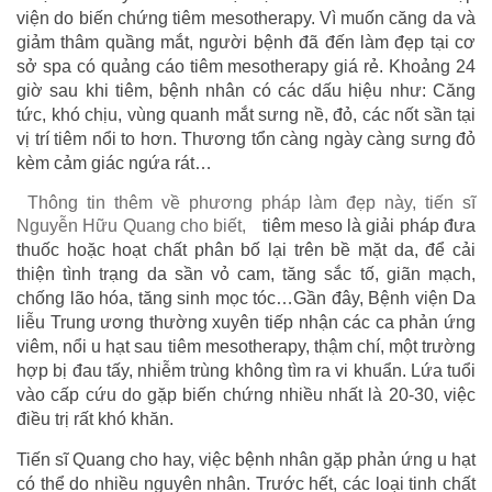
viện do biến chứng tiêm mesotherapy. Vì muốn căng da và
giảm thâm quầng mắt, người bệnh đã đến làm đẹp tại cơ
sở spa có quảng cáo tiêm mesotherapy giá rẻ. Khoảng 24
giờ sau khi tiêm, bệnh nhân có các dấu hiệu như: Căng
tức, khó chịu, vùng quanh mắt sưng nề, đỏ, các nốt sần tại
vị trí tiêm nổi to hơn. Thương tổn càng ngày càng sưng đỏ
kèm cảm giác ngứa rát…
Thông tin thêm về phương pháp làm đẹp này, tiến sĩ
Nguyễn Hữu Quang cho biết,
tiêm meso là giải pháp đưa
thuốc hoặc hoạt chất phân bố lại trên bề mặt da, để cải
thiện tình trạng da sần vỏ cam, tăng sắc tố, giãn mạch,
chống lão hóa, tăng sinh mọc tóc…Gần đây, Bệnh viện Da
liễu Trung ương thường xuyên tiếp nhận các ca phản ứng
viêm, nổi u hạt sau tiêm mesotherapy, thậm chí, một trường
hợp bị đau tấy, nhiễm trùng không tìm ra vi khuẩn. Lứa tuổi
vào cấp cứu do gặp biến chứng nhiều nhất là 20-30, việc
điều trị rất khó khăn.
Tiến sĩ Quang cho hay, việc bệnh nhân gặp phản ứng u hạt
có thể do nhiều nguyên nhân. Trước hết, các loại tinh chất