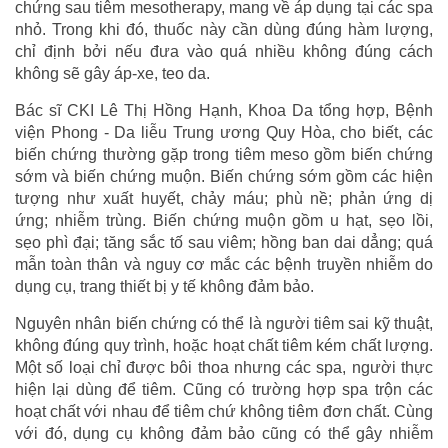
chứng sau tiêm mesotherapy, mang về áp dụng tại các spa
nhỏ. Trong khi đó, thuốc này cần dùng đúng hàm lượng,
chỉ định bởi nếu đưa vào quá nhiều không đúng cách
không sẽ gây áp-xe, teo da.
Bác sĩ CKI Lê Thị Hồng Hạnh, Khoa Da tổng hợp, Bệnh
viện Phong - Da liễu Trung ương Quy Hòa, cho biết, các
biến chứng thường gặp trong tiêm meso gồm biến chứng
sớm và biến chứng muộn. Biến chứng sớm gồm các hiện
tượng như xuất huyết, chảy máu; phù nề; phản ứng dị
ứng; nhiễm trùng. Biến chứng muộn gồm u hạt, sẹo lồi,
sẹo phì đại; tăng sắc tố sau viêm; hồng ban dai dẳng; quá
mẫn toàn thân và nguy cơ mắc các bệnh truyền nhiễm do
dụng cụ, trang thiết bị y tế không đảm bảo.
Nguyên nhân biến chứng có thể là người tiêm sai kỹ thuật,
không đúng quy trình, hoặc hoạt chất tiêm kém chất lượng.
Một số loại chỉ được bôi thoa nhưng các spa, người thực
hiện lại dùng để tiêm. Cũng có trường hợp spa trộn các
hoạt chất với nhau để tiêm chứ không tiêm đơn chất. Cùng
với đó, dụng cụ không đảm bảo cũng có thể gây nhiễm