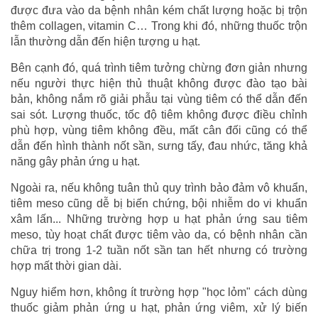
được đưa vào da bệnh nhân kém chất lượng hoặc bị trộn
thêm collagen, vitamin C… Trong khi đó, những thuốc trộn
lẫn thường dẫn đến hiện tượng u hạt.
Bên cạnh đó, quá trình tiêm tưởng chừng đơn giản nhưng
nếu người thực hiện thủ thuật không được đào tạo bài
bản, không nắm rõ giải phẫu tại vùng tiêm có thể dẫn đến
sai sót. Lượng thuốc, tốc độ tiêm không được điều chỉnh
phù hợp, vùng tiêm không đều, mất cân đối cũng có thể
dẫn đến hình thành nốt sần, sưng tấy, đau nhức, tăng khả
năng gây phản ứng u hạt.
Ngoài ra, nếu không tuân thủ quy trình bảo đảm vô khuẩn,
tiêm meso cũng dễ bị biến chứng, bội nhiễm do vi khuẩn
xâm lấn... Những trường hợp u hạt phản ứng sau tiêm
meso, tùy hoạt chất được tiêm vào da, có bệnh nhân cần
chữa trị trong 1-2 tuần nốt sần tan hết nhưng có trường
hợp mất thời gian dài.
Nguy hiểm hơn, không ít trường hợp "học lỏm" cách dùng
thuốc giảm phản ứng u hạt, phản ứng viêm, xử lý biến