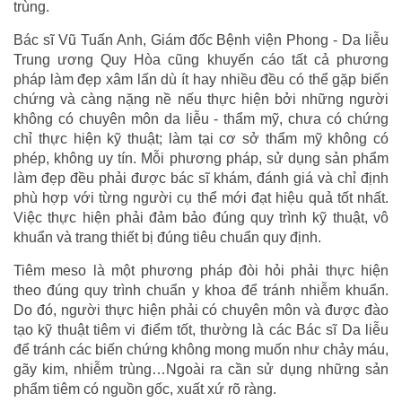
trùng.
Bác sĩ Vũ Tuấn Anh, Giám đốc Bệnh viện Phong - Da liễu
Trung ương Quy Hòa cũng khuyến cáo tất cả phương
pháp làm đẹp xâm lấn dù ít hay nhiều đều có thể gặp biến
chứng và càng nặng nề nếu thực hiện bởi những người
không có chuyên môn da liễu - thẩm mỹ, chưa có chứng
chỉ thực hiện kỹ thuật; làm tại cơ sở thẩm mỹ không có
phép, không uy tín. Mỗi phương pháp, sử dụng sản phẩm
làm đẹp đều phải được bác sĩ khám, đánh giá và chỉ định
phù hợp với từng người cụ thể mới đạt hiệu quả tốt nhất.
Việc thực hiện phải đảm bảo đúng quy trình kỹ thuật, vô
khuẩn và trang thiết bị đúng tiêu chuẩn quy định.
Tiêm meso là một phương pháp đòi hỏi phải thực hiện
theo đúng quy trình chuẩn y khoa để tránh nhiễm khuẩn.
Do đó, người thực hiện phải có chuyên môn và được đào
tạo kỹ thuật tiêm vi điểm tốt, thường là các Bác sĩ Da liễu
để tránh các biến chứng không mong muốn như chảy máu,
gãy kim, nhiễm trùng…Ngoài ra cần sử dụng những sản
phẩm tiêm có nguồn gốc, xuất xứ rõ ràng.