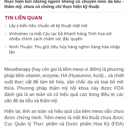
thực hiện bởi những người không có chuyên môn da liễu -
thẩm mỹ, chưa có chứng chỉ thực hiện kỹ thuật.
TIN LIÊN QUAN
Lấy ý kiến tiêu chuẩn về kỹ thuật mật mã
Vinhomes ra mắt Câu lạc bộ Khách hàng Tinh hoa với
nhiều chính sách chăm sóc đặc quyền
Ninh Thuận: Thu giữ, tiêu hủy hàng nghìn hàng hóa nhập
lậu
Mesotherapy (hay còn gọi là tiêm meso vi điểm) là phương
pháp tiêm vitamin, enzyme, HA (Hyaluronic Acid)... và chiết
xuất thực vật để làm trẻ hóa, săn chắc da và loại bỏ mỡ
thừa. Phương pháp thẩm mỹ nội khoa này được FDA
đánh giá là an toàn và có hiệu quả cao trong điều trị các
vấn đề da liễu và thẩm mỹ.
Hiện tại, tính an toàn và hiệu quả của tiêm meso vẫn chưa
được chứng minh. Tiêm meso là một thủ thuật chưa được
Cục Quản lý Thực phẩm và Dược phẩm Hoa Kỳ (FDA)