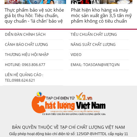
Thực phẩm bảo vệ sức khỏe
Phát hiện kho hàng và máy
giả bị thu hồi: Tiêu chuẩn,
móc sản xuất gần 3,5 tấn mỹ
quy chuẩn - 'lá chắn' bảo vệ
phẩm không có tiêu chuẩn
người tiêu dùng
DIỄN ĐÀN CHÍNH SÁCH
TIÊU CHUẨN CHẤT LƯỢNG
CẢNH BÁO CHẤT LƯỢNG
NĂNG SUẤT CHẤT LƯỢNG
THƯƠNG HIỆU HỘI NHẬP
VIDEO
HOTLINE: 0963.806.677
EMAIL:
TOASOAN@VIETQ.VN
LIÊN HỆ QUẢNG CÁO :
TEL:0988.624.621
BẢN QUYỀN THUỘC VỀ TẠP CHÍ CHẤT LƯỢNG VIỆT NAM
Giấy phép hoạt động báo chí điện tử số: 125/GP-BVHTTDL cấp ngày 11