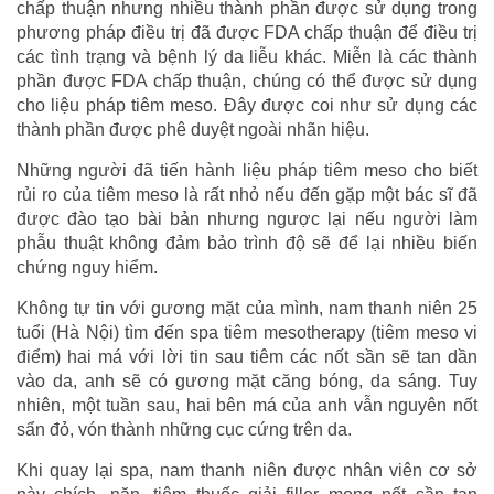
chấp thuận nhưng nhiều thành phần được sử dụng trong
phương pháp điều trị đã được FDA chấp thuận để điều trị
các tình trạng và bệnh lý da liễu khác. Miễn là các thành
phần được FDA chấp thuận, chúng có thể được sử dụng
cho liệu pháp tiêm meso. Đây được coi như sử dụng các
thành phần được phê duyệt ngoài nhãn hiệu.
Những người đã tiến hành liệu pháp tiêm meso cho biết
rủi ro của tiêm meso là rất nhỏ nếu đến gặp một bác sĩ đã
được đào tạo bài bản nhưng ngược lại nếu người làm
phẫu thuật không đảm bảo trình độ sẽ để lại nhiều biến
chứng nguy hiểm.
Không tự tin với gương mặt của mình, nam thanh niên 25
tuổi (Hà Nội) tìm đến spa tiêm mesotherapy (tiêm meso vi
điểm) hai má với lời tin sau tiêm các nốt sần sẽ tan dần
vào da, anh sẽ có gương mặt căng bóng, da sáng. Tuy
nhiên, một tuần sau, hai bên má của anh vẫn nguyên nốt
sẩn đỏ, vón thành những cục cứng trên da.
Khi quay lại spa, nam thanh niên được nhân viên cơ sở