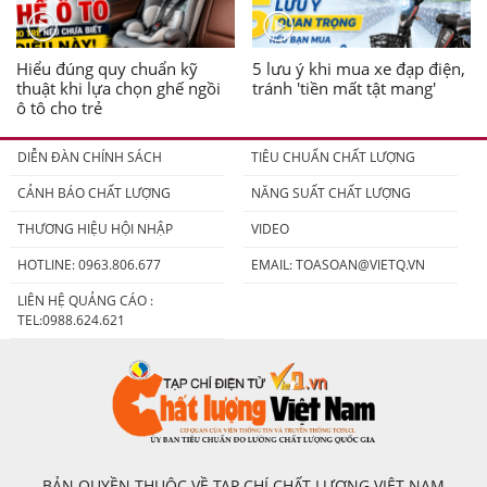
Hiểu đúng quy chuẩn kỹ
5 lưu ý khi mua xe đạp điện,
thuật khi lựa chọn ghế ngồi
tránh 'tiền mất tật mang'
ô tô cho trẻ
DIỄN ĐÀN CHÍNH SÁCH
TIÊU CHUẨN CHẤT LƯỢNG
CẢNH BÁO CHẤT LƯỢNG
NĂNG SUẤT CHẤT LƯỢNG
THƯƠNG HIỆU HỘI NHẬP
VIDEO
HOTLINE: 0963.806.677
EMAIL:
TOASOAN@VIETQ.VN
LIÊN HỆ QUẢNG CÁO :
TEL:0988.624.621
BẢN QUYỀN THUỘC VỀ TẠP CHÍ CHẤT LƯỢNG VIỆT NAM