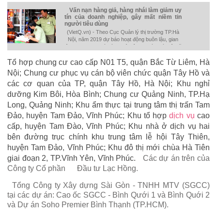
Vấn nạn hàng giả, hàng nhái làm giảm uy
tín của doanh nghiệp, gây mất niềm tin
người tiêu dùng
(VietQ.vn) - Theo Cục Quản lý thị trường TP.Hà
Nội, năm 2019 dự báo hoạt động buôn lậu, gian
lận thương mại và hàng giả trên địa bàn Hà Nội sẽ
diễn biến phức tạp.
Tổ hợp chung cư cao cấp N01 T5, quận Bắc Từ Liêm, Hà
Nội; Chung cư phục vụ cán bộ viên chức quận Tây Hồ và
các cơ quan của TP, quận Tây Hồ, Hà Nội; Khu nghỉ
dưỡng Kim Bôi, Hòa Bình; Chung cư Quảng Ninh, TP.Hạ
Long, Quảng Ninh; Khu ẩm thực tại trung tâm thị trấn Tam
Đảo, huyện Tam Đảo, Vĩnh Phúc; Khu tổ hợp
dịch vụ
cao
cấp, huyện Tam Đào, Vĩnh Phúc; Khu nhà ở dịch vụ hai
bên đường trục chính khu trung tâm lễ hội Tây Thiên,
huyện Tam Đảo, Vĩnh Phúc; Khu đô thị mới chùa Hà Tiên
giai đoạn 2, TP.Vĩnh Yên, Vĩnh Phúc.
Các dự án trên của
Công ty Cổ phần
Đầu tư Lạc Hồng.
Tổng Công ty Xây dựng Sài Gòn - TNHH MTV (SGCC)
tại các dự án: Cao ốc SGCC - Bình Qưới 1 và Bình Quới 2
và Dự án Soho Premier Bình Thạnh (TP.HCM).