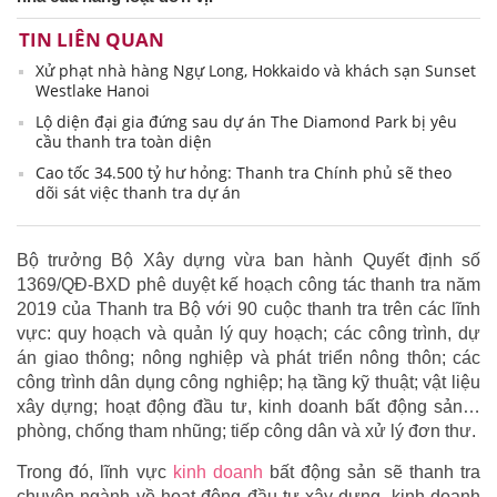
TIN LIÊN QUAN
Xử phạt nhà hàng Ngự Long, Hokkaido và khách sạn Sunset
Westlake Hanoi
Lộ diện đại gia đứng sau dự án The Diamond Park bị yêu
cầu thanh tra toàn diện
Cao tốc 34.500 tỷ hư hỏng: Thanh tra Chính phủ sẽ theo
dõi sát việc thanh tra dự án
Bộ trưởng Bộ Xây dựng vừa ban hành Quyết định số
1369/QĐ-BXD phê duyệt kế hoạch công tác thanh tra năm
2019 của Thanh tra Bộ với 90 cuộc thanh tra trên các lĩnh
vực: quy hoạch và quản lý quy hoạch; các công trình, dự
án giao thông; nông nghiệp và phát triển nông thôn; các
công trình dân dụng công nghiệp; hạ tầng kỹ thuật; vật liệu
xây dựng; hoạt động đầu tư, kinh doanh bất động sản…
phòng, chống tham nhũng; tiếp công dân và xử lý đơn thư.
Trong đó, lĩnh vực
kinh doanh
bất động sản sẽ thanh tra
chuyên ngành về hoạt động đầu tư xây dựng, kinh doanh