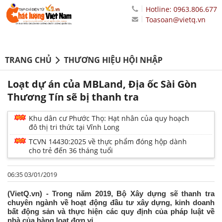
Hotline: 0963.806.677
Toasoan@vietq.vn
TRANG CHỦ
THƯƠNG HIỆU HỘI NHẬP
Loạt dự án của MBLand, Địa ốc Sài Gòn
Thương Tín sẽ bị thanh tra
Khu dân cư Phước Thọ: Hạt nhân của quy hoạch
đô thị tri thức tại Vĩnh Long
TCVN 14430:2025 về thực phẩm đóng hộp dành
cho trẻ đến 36 tháng tuổi
06:35 03/01/2019
(VietQ.vn) - Trong năm 2019, Bộ Xây dựng sẽ thanh tra
chuyên ngành về hoạt động đầu tư xây dựng, kinh doanh
bất động sản và thực hiện các quy định của pháp luật về
nhà của hàng loạt đơn vị.