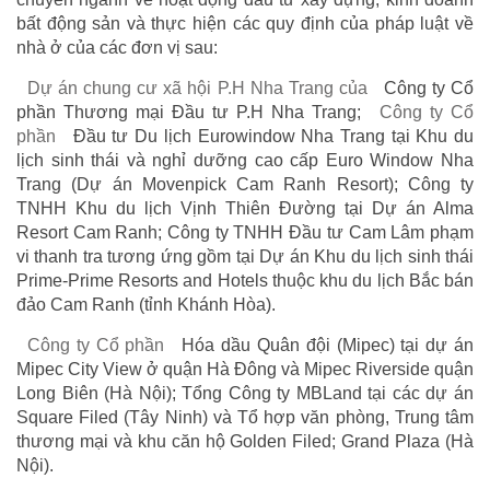
bất động sản và thực hiện các quy định của pháp luật về
nhà ở của các đơn vị sau:
Dự án chung cư xã hội P.H Nha Trang của
Công ty Cổ
phần Thương mại Đầu tư P.H Nha Trang;
Công ty Cổ
phần
Đầu tư Du lịch Eurowindow Nha Trang tại Khu du
lịch sinh thái và nghỉ dưỡng cao cấp Euro Window Nha
Trang (Dự án Movenpick Cam Ranh Resort); Công ty
TNHH Khu du lịch Vịnh Thiên Đường tại Dự án Alma
Resort Cam Ranh; Công ty TNHH Đầu tư Cam Lâm phạm
vi thanh tra tương ứng gồm tại Dự án Khu du lịch sinh thái
Prime-Prime Resorts and Hotels thuộc khu du lịch Bắc bán
đảo Cam Ranh (tỉnh Khánh Hòa).
Công ty Cổ phần
Hóa dầu Quân đội (Mipec) tại dự án
Mipec City View ở quận Hà Đông và Mipec Riverside quận
Long Biên (Hà Nội); Tổng Công ty MBLand tại các dự án
Square Filed (Tây Ninh) và Tổ hợp văn phòng, Trung tâm
thương mại và khu căn hộ Golden Filed; Grand Plaza (Hà
Nội).