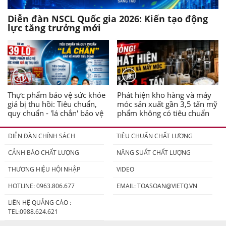
Diễn đàn NSCL Quốc gia 2026: Kiến tạo động
lực tăng trưởng mới
Thực phẩm bảo vệ sức khỏe
Phát hiện kho hàng và máy
giả bị thu hồi: Tiêu chuẩn,
móc sản xuất gần 3,5 tấn mỹ
quy chuẩn - 'lá chắn' bảo vệ
phẩm không có tiêu chuẩn
người tiêu dùng
DIỄN ĐÀN CHÍNH SÁCH
TIÊU CHUẨN CHẤT LƯỢNG
CẢNH BÁO CHẤT LƯỢNG
NĂNG SUẤT CHẤT LƯỢNG
THƯƠNG HIỆU HỘI NHẬP
VIDEO
HOTLINE: 0963.806.677
EMAIL:
TOASOAN@VIETQ.VN
LIÊN HỆ QUẢNG CÁO :
TEL:0988.624.621