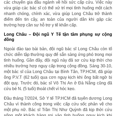
các chuyên gia đầu ngành về hồi sức cấp cứu. Việc này
vừa giúp các bác sĩ có thể xử trí mọi tình huống một cách
nhanh chóng, chính xác, vừa giúp Long Châu trở thành
điểm đến tin cậy, an toàn của người dân khi gặp các
trường hợp cần sự hỗ trợ y tế khẩn cấp.
Long Châu – Đội ngũ Y Tế tận tâm phụng sự cộng
đồng
Ngoài đào tạo bài bản, đội ngũ bác sĩ Long Châu còn tổ
chức diễn tập thường quy để sẵn sàng ứng phó trong mọi
tình huống. Gần đây, đội ngũ này đã sơ cứu kịp thời cho
nhiều trường hợp nguy cấp trong cộng đồng. Sáng 30-10,
một bác sĩ của Long Châu tại Bình Tân, TP.HCM, đã giúp
ông P.V.T (62 tuổi) qua cơn nguy kịch khi ông bất ngờ bị
đột quỵ. Trước đó, bác sĩ Võ Thị An ở Đà Nẵng cũng đã
cứu bé N. (5 tuổi) thoát chết vì hóc kẹo.
Đầu tháng 7/2024, Sở Y tế TP.HCM đã tuyên dương Long
Châu vì thành công trong việc cấp cứu sốc phản vệ cho
một phụ nữ. Bác sĩ Trần Thị Như Quỳnh đã kịp thời cứu
sống một khách hàng rơi vào tình huống nguy kịch khi