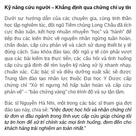
Kỹ năng cứu người – Khẳng định qua chứng chỉ uy tín
Dưới sự hướng dẫn của các chuyên gia, cùng tinh thần
học tập nghiêm túc, đội ngũ Tiêm chủng Long Châu đã tích
cực thảo luận, kết hợp nhuần nhuyễn “học” và “hành” để
tiếp thu các kiến thức về nguyên nhân ngừng tuần hoàn,
chẩn đoán, cấp cứu phản vệ và cách sử dụng thiết bị y tế
đúng cách. Sau khóa đào tạo, đội ngũ y tế còn phải vượt
qua các bài kiểm tra thực tiễn, các câu hỏi và tình huống
cấp cứu giả định để rèn luyện kỹ năng xử lý nhanh nhạy,
chuẩn xác. Các bác sĩ và điều dưỡng xuất sắc sẽ được
Trung tâm đào tạo nhân lực thuộc Đại học Y Dược cấp
chứng chỉ “Xử trí ngưng hô hấp tuần hoàn và cấp cứu
phản vệ” – “bảo chứng vàng” cho trình độ và sự tận tâm.
Bác sĩ Nguyễn Hà Nhi, một trong các bác sĩ tham gia đợt
đào tạo này, chia sẻ:
“Việc được học hỏi và nhận chứng chỉ
từ đơn vị đầu ngành trong lĩnh vực cấp cứu giúp chúng tôi
tự tin hơn để xử trí chính xác mọi tình huống, đem đến cho
khách hàng trải nghiệm an toàn nhất.”