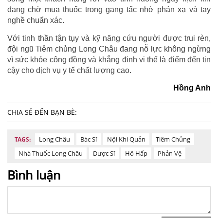
đang chờ mua thuốc trong gang tấc nhờ phản xạ và tay
nghề chuẩn xác.
Với tinh thần tận tụy và kỹ năng cứu người được trui rèn,
đội ngũ Tiêm chủng Long Châu đang nỗ lực không ngừng
vì sức khỏe cộng đồng và khẳng định vị thế là điểm đến tin
cậy cho dịch vụ y tế chất lượng cao.
Hồng Anh
CHIA SẺ ĐẾN BẠN BÈ:
Long Châu
Bác Sĩ
Nội Khí Quản
Tiêm Chủng
TAGS:
Nhà Thuốc Long Châu
Dược Sĩ
Hô Hấp
Phản Vệ
Bình luận