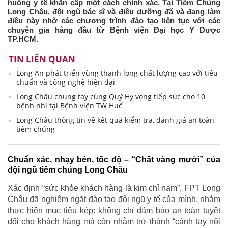
huống y tế khẩn cấp một cách chính xác. Tại Tiêm Chủng
Long Châu, đội ngũ bác sĩ và điều dưỡng đã và đang làm
điều này nhờ các chương trình đào tạo liên tục với các
chuyên gia hàng đầu từ Bệnh viện Đại học Y Dược
TP.HCM.
TIN LIÊN QUAN
Long An phát triển vùng thanh long chất lượng cao với tiêu
chuẩn và công nghệ hiện đại
Long Châu chung tay cùng Quỹ Hy vọng tiếp sức cho 10
bệnh nhi tại Bệnh viện TW Huế
Long Châu thông tin về kết quả kiểm tra, đánh giá an toàn
tiêm chủng
Chuẩn xác, nhạy bén, tốc độ – “Chất vàng mười” của
đội ngũ tiêm chủng Long Châu
Xác định “sức khỏe khách hàng là kim chỉ nam”, FPT Long
Châu đã nghiêm ngặt đào tạo đội ngũ y tế của mình, nhằm
thực hiện mục tiêu kép: không chỉ đảm bảo an toàn tuyệt
đối cho khách hàng mà còn nhằm trở thành “cánh tay nối