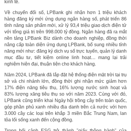
kinh tế.
Về chuyển đổi số, LPBank ghi nhận hơn 1 triệu khách
hàng đăng ký mới ứng dụng ngân hàng số, phát triển 86
tính năng sản phẩm mới, xử lý 93,4 triệu giao dịch điện tử
với tổng giá trị trên 998.000 tỷ đồng. Ngân hàng đã ra mắt
nền tảng LPBank Biz dành cho doanh nghiệp, đồng thời
nâng cấp toàn diện ứng dụng LPBank, bổ sung nhiều tính
năng mới như: đăng ký dịch vụ số trực tuyến, quản lý danh
mục đầu tư, tiết kiệm online linh hoạt… mang lại trải
nghiệm hiện đại, thuận tiện cho khách hàng.
Năm 2024, LPBank đã lắp đặt hệ thống điện mặt trời tại trụ
sở và chi nhánh lớn, đồng thời ghi nhận mức giảm hơn
17% điện năng tiêu thụ, 16% lượng nước sinh hoạt và
83% lượng xăng tiêu thụ so với năm 2023. Cùng với đó,
LPBank cũng triển khai Ngày hội trồng cây trên toàn quốc,
góp phần phủ xanh nhiều địa danh trên cả nước với hơn
3.000 cây các loại trên khắp 3 miền Bắc Trung Nam, lan
tỏa lối sống xanh đến cộng đồng.
Trong bối cảnh ESG trở thành "giấy thông hành" của