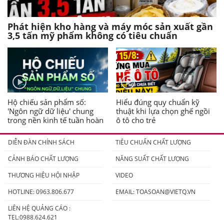
Phát hiện kho hàng và máy móc sản xuất gần
3,5 tấn mỹ phẩm không có tiêu chuẩn
Hộ chiếu sản phẩm số:
Hiểu đúng quy chuẩn kỹ
'Ngôn ngữ dữ liệu' chung
thuật khi lựa chọn ghế ngồi
trong nền kinh tế tuần hoàn
ô tô cho trẻ
DIỄN ĐÀN CHÍNH SÁCH
TIÊU CHUẨN CHẤT LƯỢNG
CẢNH BÁO CHẤT LƯỢNG
NĂNG SUẤT CHẤT LƯỢNG
THƯƠNG HIỆU HỘI NHẬP
VIDEO
HOTLINE: 0963.806.677
EMAIL:
TOASOAN@VIETQ.VN
LIÊN HỆ QUẢNG CÁO :
TEL:0988.624.621