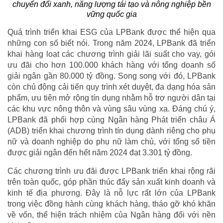
chuyển đổi xanh, năng lượng tái tạo và nông nghiệp bền
vững quốc gia
Quá trình triển khai ESG của LPBank được thể hiện qua
những con số biết nói. Trong năm 2024, LPBank đã triển
khai hàng loạt các chương trình giải lãi suất cho vay, gói
ưu đãi cho hơn 100.000 khách hàng với tổng doanh số
giải ngân gần 80.000 tỷ đồng. Song song với đó, LPBank
còn chủ động cải tiến quy trình xét duyệt, đa dạng hóa sản
phẩm, ưu tiên mở rộng tín dụng nhằm hỗ trợ người dân tại
các khu vực nông thôn và vùng sâu vùng xa. Đáng chú ý,
LPBank đã phối hợp cùng Ngân hàng Phát triển châu Á
(ADB) triển khai chương trình tín dụng dành riêng cho phụ
nữ và doanh nghiệp do phụ nữ làm chủ, với tổng số tiền
được giải ngân đến hết năm 2024 đạt 3.301 tỷ đồng.
Các chương trình ưu đãi được LPBank triển khai rộng rãi
trên toàn quốc, góp phần thúc đẩy sản xuất kinh doanh và
kinh tế địa phương. Đây là nỗ lực rất lớn của LPBank
trong việc đồng hành cùng khách hàng, tháo gỡ khó khăn
về vốn, thể hiện trách nhiệm của Ngân hàng đối với nền