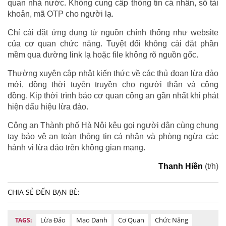
quan nhà nước. Không cung cấp thông tin cá nhân, số tài
khoản, mã OTP cho người lạ.
Chỉ cài đặt ứng dụng từ nguồn chính thống như website
của cơ quan chức năng. Tuyệt đối không cài đặt phần
mềm qua đường link lạ hoặc file không rõ nguồn gốc.
Thường xuyên cập nhật kiến thức về các thủ đoạn lừa đảo
mới, đồng thời tuyên truyền cho người thân và cộng
đồng. Kịp thời trình báo cơ quan công an gần nhất khi phát
hiện dấu hiệu lừa đảo.
Công an Thành phố Hà Nội kêu gọi người dân cùng chung
tay bảo vệ an toàn thông tin cá nhân và phòng ngừa các
hành vi lừa đảo trên không gian mạng.
Thanh Hiền
(t/h)
CHIA SẺ ĐẾN BẠN BÈ:
Lừa Đảo
Mạo Danh
Cơ Quan
Chức Năng
TAGS: