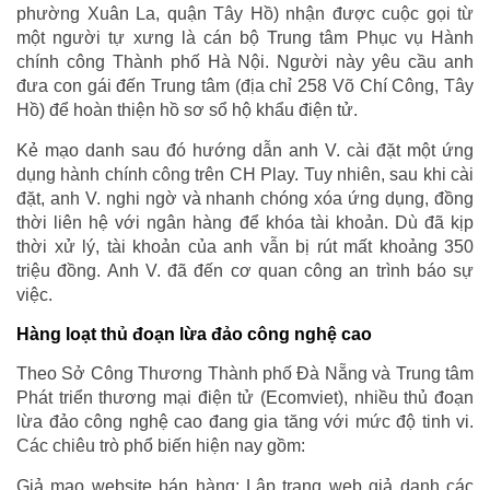
phường Xuân La, quận Tây Hồ) nhận được cuộc gọi từ
một người tự xưng là cán bộ Trung tâm Phục vụ Hành
chính công Thành phố Hà Nội. Người này yêu cầu anh
đưa con gái đến Trung tâm (địa chỉ 258 Võ Chí Công, Tây
Hồ) để hoàn thiện hồ sơ sổ hộ khẩu điện tử.
Kẻ mạo danh sau đó hướng dẫn anh V. cài đặt một ứng
dụng hành chính công trên CH Play. Tuy nhiên, sau khi cài
đặt, anh V. nghi ngờ và nhanh chóng xóa ứng dụng, đồng
thời liên hệ với ngân hàng để khóa tài khoản. Dù đã kịp
thời xử lý, tài khoản của anh vẫn bị rút mất khoảng 350
triệu đồng. Anh V. đã đến cơ quan công an trình báo sự
việc.
Hàng loạt thủ đoạn lừa đảo công nghệ cao
Theo Sở Công Thương Thành phố Đà Nẵng và Trung tâm
Phát triển thương mại điện tử (Ecomviet), nhiều thủ đoạn
lừa đảo công nghệ cao đang gia tăng với mức độ tinh vi.
Các chiêu trò phổ biến hiện nay gồm:
Giả mạo website bán hàng: Lập trang web giả danh các