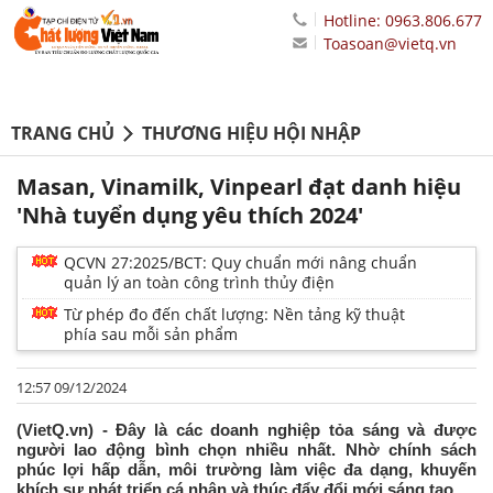
Hotline: 0963.806.677
Toasoan@vietq.vn
TRANG CHỦ
THƯƠNG HIỆU HỘI NHẬP
Masan, Vinamilk, Vinpearl đạt danh hiệu
'Nhà tuyển dụng yêu thích 2024'
QCVN 27:2025/BCT: Quy chuẩn mới nâng chuẩn
quản lý an toàn công trình thủy điện
Từ phép đo đến chất lượng: Nền tảng kỹ thuật
phía sau mỗi sản phẩm
12:57 09/12/2024
(VietQ.vn) - Đây là các doanh nghiệp tỏa sáng và được
người lao động bình chọn nhiều nhất. Nhờ chính sách
phúc lợi hấp dẫn, môi trường làm việc đa dạng, khuyến
khích sự phát triển cá nhân và thúc đẩy đổi mới sáng tạo.