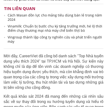
TIN LIÊN QUAN
Cách Masan dồn lực cho mảng tiêu dùng bán lẻ trong năm
2024
Vinamilk: Chuẩn bị bước chu kỳ tăng trưởng mới, hé lộ thời
điểm chạy thương mại nhà máy chế biến thịt bò
Vingroup thành lập công ty nghiên cứu và phát triển người
máy
Mới đây, CareerViet đã công bố danh sách "Top Nhà tuyển
dụng yêu thích 2024" tại TP.HCM và Hà Nội. Sự kiện này
không chỉ là dịp để tôn vinh các doanh nghiệp có thương
hiệu tuyển dụng được yêu thích, mà còn khẳng định vai trò
quan trọng của các công ty trong việc xây dựng môi trường
làm việc lý tưởng, thu hút nhân tài và tạo dựng những giá
trị bền vững cho cộng đồng.
Kết quả khảo sát 2024 đã mang đến những cái nhìn sâu
sắc về sự thay đổi trong xu hướng tuyển dụng và hiểu rõ
mong muốn của ứng viên. Bên cạnh các yếu tố quan trọng