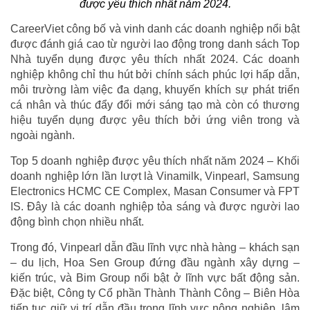
được yêu thích nhất năm 2024.
CareerViet công bố và vinh danh các doanh nghiệp nổi bật
được đánh giá cao từ người lao động trong danh sách Top
Nhà tuyển dụng được yêu thích nhất 2024. Các doanh
nghiệp không chỉ thu hút bởi chính sách phúc lợi hấp dẫn,
môi trường làm việc đa dạng, khuyến khích sự phát triển
cá nhân và thúc đẩy đổi mới sáng tạo mà còn có thương
hiệu tuyển dụng được yêu thích bởi ứng viên trong và
ngoài ngành.
Top 5 doanh nghiệp được yêu thích nhất năm 2024 – Khối
doanh nghiệp lớn lần lượt là Vinamilk, Vinpearl, Samsung
Electronics HCMC CE Complex, Masan Consumer và FPT
IS. Đây là các doanh nghiệp tỏa sáng và được người lao
động bình chọn nhiều nhất.
Trong đó, Vinpearl dẫn đầu lĩnh vực nhà hàng – khách sạn
– du lịch, Hoa Sen Group đứng đầu ngành xây dựng –
kiến trúc, và Bim Group nổi bật ở lĩnh vực bất động sản.
Đặc biệt, Công ty Cổ phần Thành Thành Công – Biên Hòa
tiếp tục giữ vị trí dẫn đầu trong lĩnh vực nông nghiệp, lâm