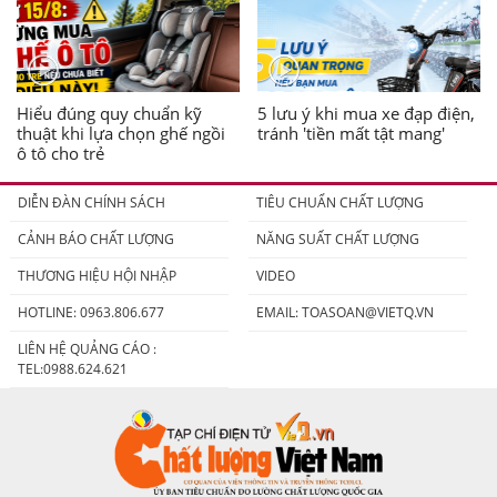
Hiểu đúng quy chuẩn kỹ
5 lưu ý khi mua xe đạp điện,
thuật khi lựa chọn ghế ngồi
tránh 'tiền mất tật mang'
ô tô cho trẻ
DIỄN ĐÀN CHÍNH SÁCH
TIÊU CHUẨN CHẤT LƯỢNG
CẢNH BÁO CHẤT LƯỢNG
NĂNG SUẤT CHẤT LƯỢNG
THƯƠNG HIỆU HỘI NHẬP
VIDEO
HOTLINE: 0963.806.677
EMAIL:
TOASOAN@VIETQ.VN
LIÊN HỆ QUẢNG CÁO :
TEL:0988.624.621