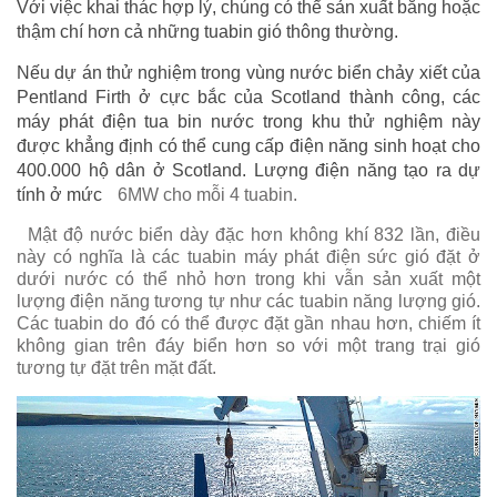
Với việc khai thác hợp lý, chúng có thể sản xuất bằng hoặc
thậm chí hơn cả những tuabin gió thông thường.
Nếu dự án thử nghiệm trong vùng nước biển chảy xiết của
Pentland Firth ở cực bắc của Scotland thành công, các
máy phát điện tua bin nước trong khu thử nghiệm này
được khẳng định có thể cung cấp điện năng sinh hoạt cho
400.000 hộ dân ở Scotland. Lượng điện năng tạo ra dự
tính ở mức
6MW cho mỗi 4 tuabin.
Mật độ nước biển dày đặc hơn không khí 832 lần, điều
này có nghĩa là các tuabin máy phát điện sức gió đặt ở
dưới nước có thể nhỏ hơn trong khi vẫn sản xuất một
lượng điện năng tương tự như các tuabin năng lượng gió.
Các tuabin do đó có thể được đặt gần nhau hơn, chiếm ít
không gian trên đáy biển hơn so với một trang trại gió
tương tự đặt trên mặt đất.