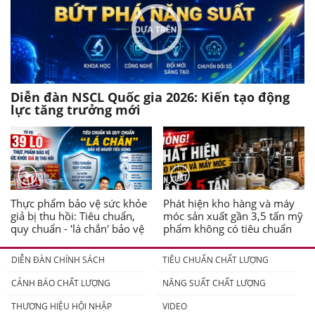
Diễn đàn NSCL Quốc gia 2026: Kiến tạo động
lực tăng trưởng mới
Thực phẩm bảo vệ sức khỏe
Phát hiện kho hàng và máy
giả bị thu hồi: Tiêu chuẩn,
móc sản xuất gần 3,5 tấn mỹ
quy chuẩn - 'lá chắn' bảo vệ
phẩm không có tiêu chuẩn
người tiêu dùng
DIỄN ĐÀN CHÍNH SÁCH
TIÊU CHUẨN CHẤT LƯỢNG
CẢNH BÁO CHẤT LƯỢNG
NĂNG SUẤT CHẤT LƯỢNG
THƯƠNG HIỆU HỘI NHẬP
VIDEO